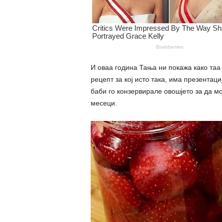
И оваа година Тања ни покажа како таа 
рецепт за кој исто така, има презентац
баби го конзервирале овошјето за да мо
месеци.