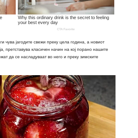
ги чува јагодите свежи преку цела година, а новиот
ија, претставува класичен начин на кој порано нашите
жат да се насладуваат во него и преку зимските