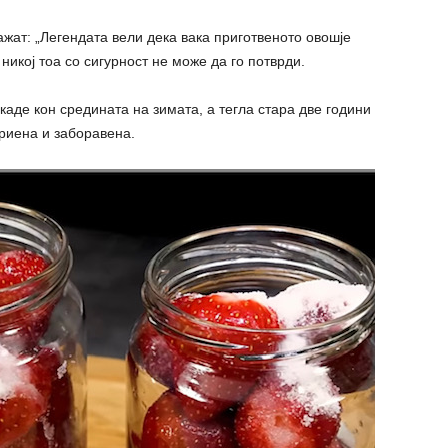
ажат: „Легендата вели дека вака приготвеното овошје
никој тоа со сигурност не може да го потврди.
каде кон средината на зимата, а тегла стара две години
риена и заборавена.