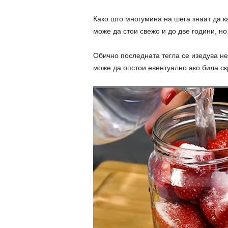
Како што многумина на шега знаат да к
може да стои свежо и до две години, но 
Обично последната тегла се изедува не
може да опстои евентуално ако била ск