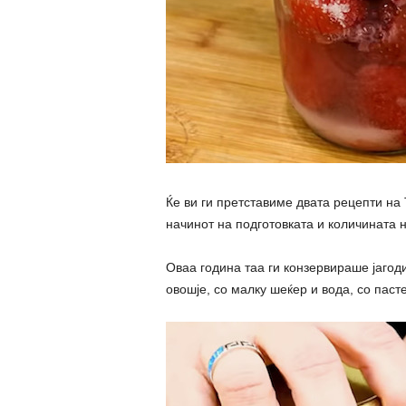
Ќе ви ги претставиме двата рецепти на 
начинот на подготовката и количината н
Оваа година таа ги конзервираше јагоди
овошје, со малку шеќер и вода, со пасте