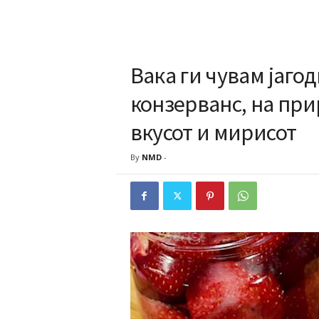
Вака ги чувам јаго
конзерванс, на при
вкусот и мирисот
By
NMD
-