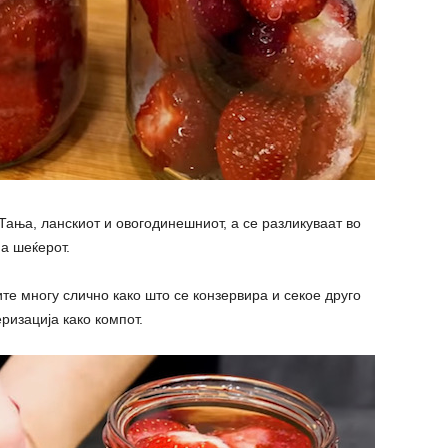
Тања, ланскиот и овогодинешниот, а се разликуваат во
а шеќерот.
те многу слично како што се конзервира и секое друго
ризација како компот.