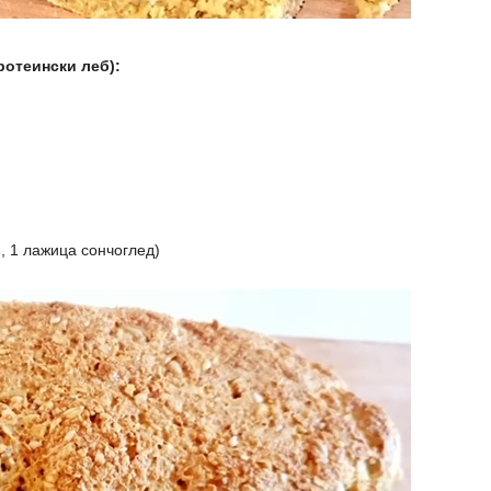
отеински леб):
, 1 лажица сончоглед)