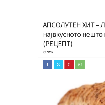
АПСОЛУТЕН ХИТ – Л
највкусното нешто 
(РЕЦЕПТ)
By
NMD
-