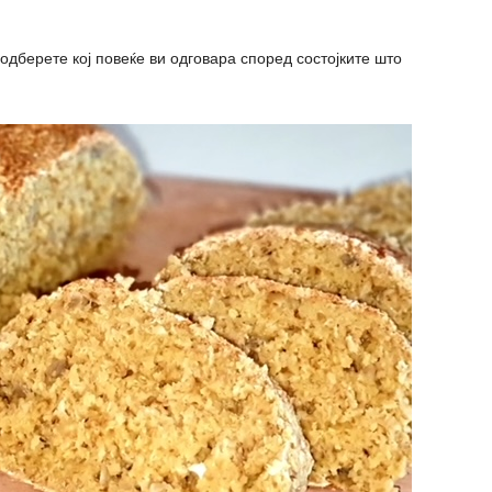
 одберете кој повеќе ви одговара според состојките што