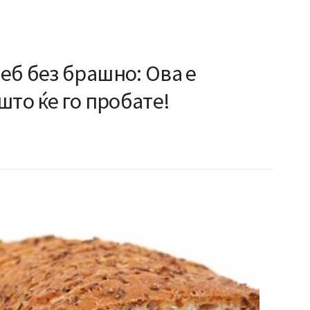
еб без брашно: Ова е
што ќе го пробате!