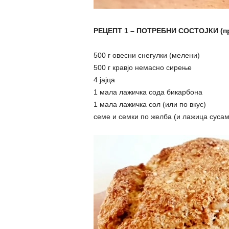
РЕЦЕПТ 1 – ПОТРЕБНИ СОСТОЈКИ (пр
500 г овесни снегулки (мелени)
500 г кравјо немасно сирење
4 јајца
1 мала лажичка сода бикарбона
1 мала лажичка сол (или по вкус)
семе и семки по желба (и лажица сусам