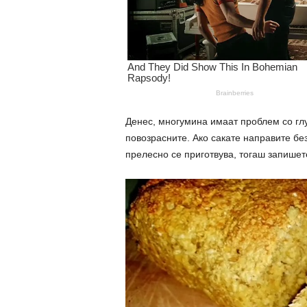
Денес, многумина имаат проблем со глу
повозрасните. Ако сакате направите без
прелесно се приготвува, тогаш запишете