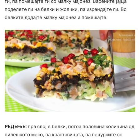
ги, па помешајте ги со малку мајонез. Варените јајца
поделете ги на белки и жолчки, па изрендајте ги. Во
белките додајте малку мајонез и помешајте.
РЕДЕЊЕ:
прв слој е белки, потоа половина количина од
пилешкото месо, па краставицата, па печурките со