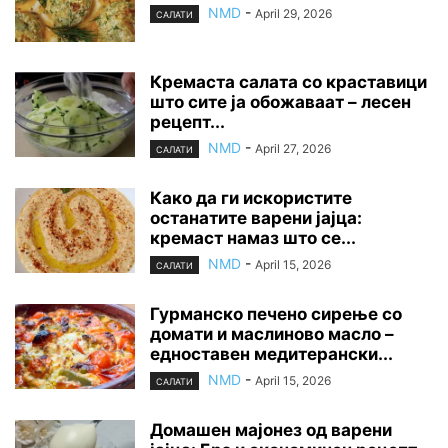
NMD
-
April 29, 2026
САЛАТИ
Кремаста салата со краставици
што сите ја обожаваат – лесен
рецепт...
NMD
-
April 27, 2026
САЛАТИ
Како да ги искористите
останатите варени јајца:
кремаст намаз што се...
NMD
-
April 15, 2026
САЛАТИ
Гурманско печено сирење со
домати и маслиново масло –
едноставен медитерански...
NMD
-
April 15, 2026
САЛАТИ
Домашен мајонез од варени