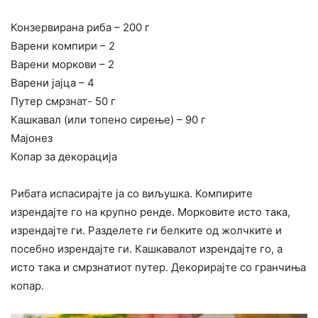
Конзервирана риба – 200 г
Варени компири – 2
Варени моркови – 2
Варени јајца – 4
Путер смрзнат- 50 г
Кашкавал (или топено сирење) – 90 г
Мајонез
Копар за декорација
Рибата испасирајте ја со виљушка. Компирите
изрендајте го на крупно ренде. Морковите исто така,
изрендајте ги. Разделете ги белките од жолчките и
посебно изрендајте ги. Кашкавалот изрендајте го, а
исто така и смрзнатиот путер. Декорирајте со гранчиња
копар.