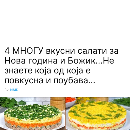
4 МНОГУ вкусни салати за
Нова година и Божик…Не
знаете која од која е
повкусна и поубава…
By
NMD
-