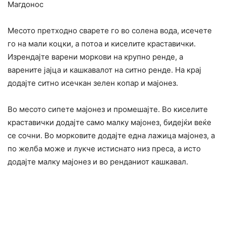
Магдонос
Месото претходно сварете го во солена вода, исечете
го на мали коцки, а потоа и киселите краставички.
Изрендајте варени моркови на крупно ренде, а
варените јајца и кашкавалот на ситно ренде. На крај
додајте ситно исечкан зелен копар и мајонез.
Во месото сипете мајонез и промешајте. Во киселите
краставички додајте само малку мајонез, бидејќи веќе
се сочни. Во морковите додајте една лажица мајонез, а
по желба може и лукче истиснато низ преса, а исто
додајте малку мајонез и во ренданиот кашкавал.