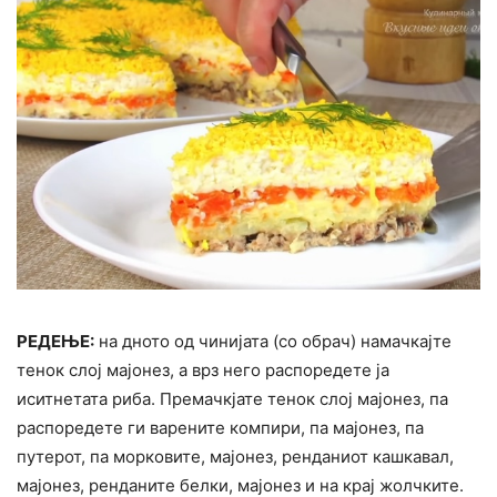
РЕДЕЊЕ:
на дното од чинијата (со обрач) намачкајте
тенок слој мајонез, а врз него распоредете ја
иситнетата риба. Премачкјате тенок слој мајонез, па
распоредете ги варените компири, па мајонез, па
путерот, па морковите, мајонез, ренданиот кашкавал,
мајонез, ренданите белки, мајонез и на крај жолчките.