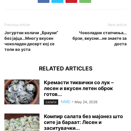
Previous article
Next article
Јогуртни колачи „Брауни“
Чоколадни стапчиња…
без јајца…Многу вкусен
брзи, вкусни…не знаете за
чоколаден десерт кој се
доста
топи во уста
RELATED ARTICLES
Кремасти тиквички со лук –
лесен и вкусен летен оброк
готов...
NMD
-
May 24, 2026
САЛАТИ
Компир салата без мајонез што
сите ја бараат: Лесен и
заситувачки...