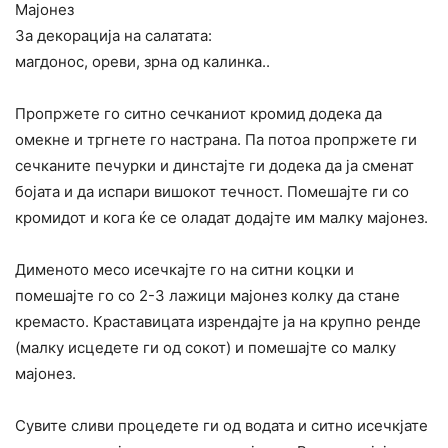
Мајонез
За декорација на салатата:
магдонос, ореви, зрна од калинка..
Пропржете го ситно сечканиот кромид додека да
омекне и тргнете го настрана. Па потоа пропржете ги
сечканите печурки и динстајте ги додека да ја сменат
бојата и да испари вишокот течност. Помешајте ги со
кромидот и кога ќе се оладат додајте им малку мајонез.
Дименото месо исечкајте го на ситни коцки и
помешајте го со 2-3 лажици мајонез колку да стане
кремасто. Краставицата изрендајте ја на крупно ренде
(малку исцедете ги од сокот) и помешајте со малку
мајонез.
Сувите сливи процедете ги од водата и ситно исечкјате