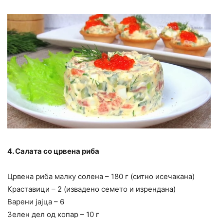
4. Салата со црвена риба
Црвена риба малку солена – 180 г (ситно исечакана)
Краставици – 2 (извадено семето и изрендана)
Варени јајца – 6
Зелен дел од копар – 10 г