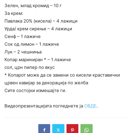
Зелен, млад кромид – 10 г
За крем:
Павлака 20% (кисела) – 4 лажици
Урда/ крем сирење – 4 лажици
Сенф – 1 лажиче
Сок од лимон – 1 лажиче
Лук – 2 чешниња
Копар мариниран * – 1 лажиче
сол, црн пипер по вкус
* Копарот може да се замени со кисели краставички
црвен кавијар за декорација по желба
Сите состојки измешајте ги.
Видеопрезентацијата погледнете ја
ОВДЕ
.