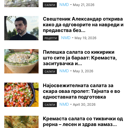
NMD
-
May 21, 2026
САЛАТИ
Свештеник Александар открива
како да одговорите на навреди и
предавства без...
NMD
-
May 19, 2026
РЕЦЕПТИ
Пилешка салата со кикирики
што сите ја бараат: Кремаста,
заситувачка и...
NMD
-
May 3, 2026
САЛАТИ
Најосвежителната салата за
скара оваа пролет: Тајната е во
едноставната подготовка
NMD
-
April 30, 2026
САЛАТИ
Кремаста салата со тиквички од
рерна – лесен и здрав намаз...