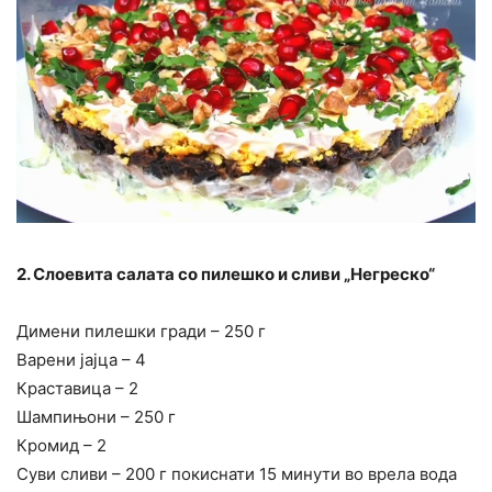
2. Слоевита салата со пилешко и сливи „Негреско“
Димени пилешки гради – 250 г
Варени јајца – 4
Краставица – 2
Шампињони – 250 г
Кромид – 2
Суви сливи – 200 г покиснати 15 минути во врела вода