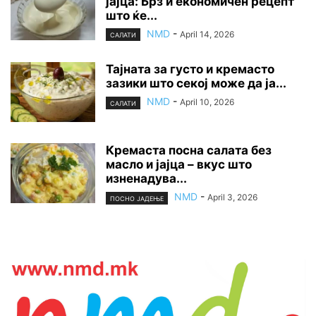
јајца: Брз и економичен рецепт
што ќе...
NMD
-
April 14, 2026
САЛАТИ
Тајната за густо и кремасто
зазики што секој може да ја...
NMD
-
April 10, 2026
САЛАТИ
Кремаста посна салата без
масло и јајца – вкус што
изненадува...
NMD
-
April 3, 2026
ПОСНО ЈАДЕЊЕ