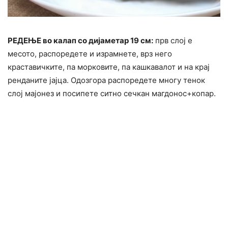
РЕДЕЊЕ во калап со дијаметар 19 см:
прв слој е
месото, распоредете и израмнете, врз него
краставичките, па морковите, па кашкавалот и на крај
ренданите јајца. Одозгора распоредете многу тенок
слој мајонез и посипете ситно сечкан магдонос+копар.