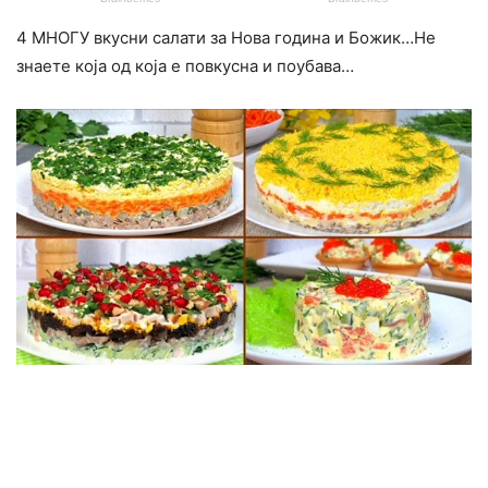
4 МНОГУ вкусни салати за Нова година и Божик…Не
знаете која од која е повкусна и поубава…