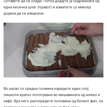
Оставете да се олади. Потоа додајте ја содржината од
една кесичка шлаг (правот) и изматете со миксер
додека да се изедначи.
Во калап со средна голмина наредете еден слој
пишкоти кратко потопувани во мешавината од млеко и
кафе. Врз него распоредете половина од белиот фил, па