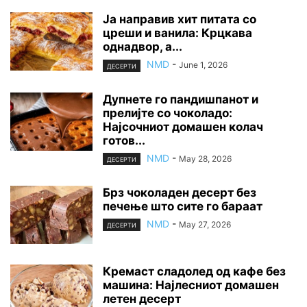
Ја направив хит питата со
цреши и ванила: Крцкава
однадвор, а...
NMD
-
June 1, 2026
ДЕСЕРТИ
Дупнете го пандишпанот и
прелијте со чоколадо:
Најсочниот домашен колач
готов...
NMD
-
May 28, 2026
ДЕСЕРТИ
Брз чоколаден десерт без
печење што сите го бараат
NMD
-
May 27, 2026
ДЕСЕРТИ
Кремаст сладолед од кафе без
машина: Најлесниот домашен
летен десерт