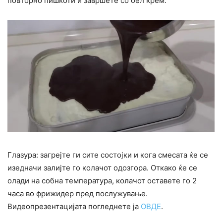
повторно пишкоти и завршете со бел крем.
Глазура: загрејте ги сите состојки и кога смесата ќе се
изедначи залијте го колачот одозгора. Откако ќе се
олади на собна температура, колачот оставете го 2
часа во фрижидер пред послужување.
Видеопрезентацијата погледнете ја
ОВДЕ
.