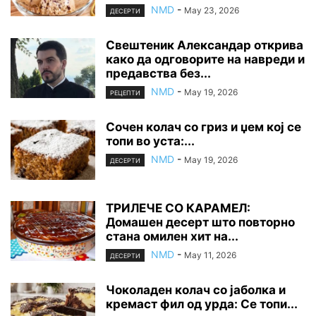
NMD
-
May 23, 2026
ДЕСЕРТИ
Свештеник Александар открива
како да одговорите на навреди и
предавства без...
NMD
-
May 19, 2026
РЕЦЕПТИ
Сочен колач со гриз и џем кој се
топи во уста:...
NMD
-
May 19, 2026
ДЕСЕРТИ
ТРИЛЕЧЕ СО КАРАМЕЛ:
Домашен десерт што повторно
стана омилен хит на...
NMD
-
May 11, 2026
ДЕСЕРТИ
Чоколаден колач со јаболка и
кремаст фил од урда: Се топи...