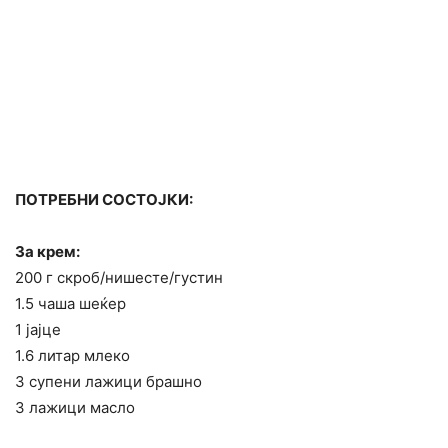
ПОТРЕБНИ СОСТОЈКИ:
За крем:
200 г скроб/нишесте/густин
1.5 чаша шеќер
1 јајце
1.6 литар млеко
3 супени лажици брашно
3 лажици масло