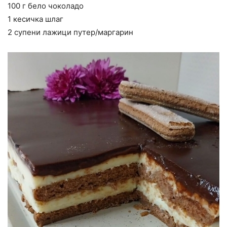
100 г бело чоколадо
1 кесичка шлаг
2 супени лажици путер/маргарин