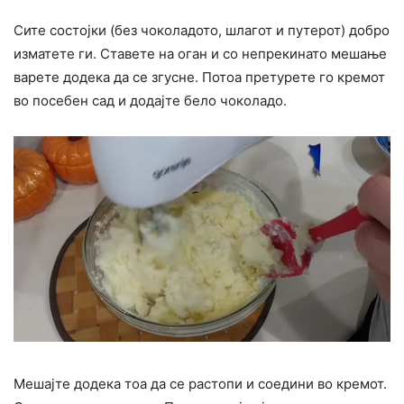
Сите состојки (без чоколадото, шлагот и путерот) добро
изматете ги. Ставете на оган и со непрекинато мешање
варете додека да се згусне. Потоа претурете го кремот
во посебен сад и додајте бело чоколадо.
Мешајте додека тоа да се растопи и соедини во кремот.