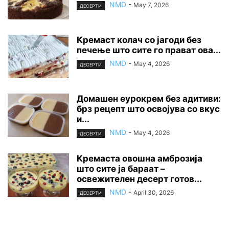
NMD
-
May 7, 2026
ДЕСЕРТИ
Кремаст колач со јагоди без
печење што сите го прават ова...
NMD
-
May 4, 2026
ДЕСЕРТИ
Домашен еурокрем без адитиви:
брз рецепт што освојува со вкус
и...
NMD
-
May 4, 2026
ДЕСЕРТИ
Кремаста овошна амброзија
што сите ја бараат –
освежителен десерт готов...
NMD
-
April 30, 2026
ДЕСЕРТИ