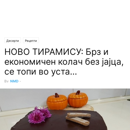
Десерти
Рецепти
НОВО ТИРАМИСУ: Брз и
економичен колач без јајца,
се топи во уста…
By
NMD
-