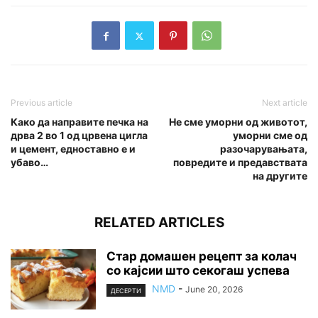
Previous article
Next article
Како да направите печка на
Не сме уморни од животот,
дрва 2 во 1 од црвена цигла
уморни сме од
и цемент, едноставно е и
разочарувањата,
убаво…
повредите и предавствата
на другите
RELATED ARTICLES
Стар домашен рецепт за колач
со кајсии што секогаш успева
NMD
-
June 20, 2026
ДЕСЕРТИ