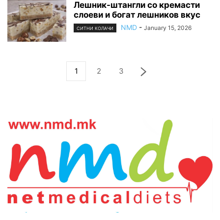
Лешник-штaнгли со кремасти
слоеви и богат лешников вкус
NMD
-
January 15, 2026
СИТНИ КОЛАЧИ
1
2
3