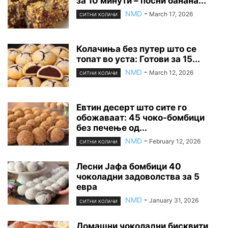
за 10 минути – посни банана...
NMD
-
March 17, 2026
СИТНИ КОЛАЧИ
Колачиња без путер што се
топат во уста: Готови за 15...
NMD
-
March 12, 2026
СИТНИ КОЛАЧИ
Евтин десерт што сите го
обожаваат: 45 чоко-бомбици
без печење од...
NMD
-
February 12, 2026
СИТНИ КОЛАЧИ
Лесни Јафа бомбици 40
чоколадни задоволства за 5
евра
NMD
-
January 31, 2026
СИТНИ КОЛАЧИ
Домашни чоколадни бисквити