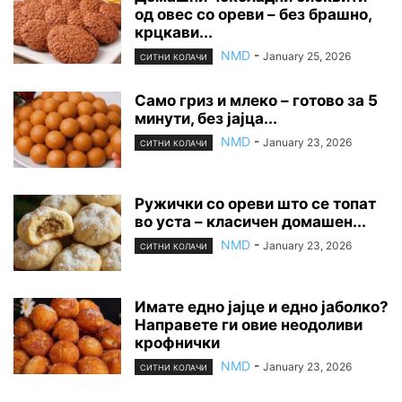
од овес со ореви – без брашно,
крцкави...
NMD
-
January 25, 2026
СИТНИ КОЛАЧИ
Само гриз и млеко – готово за 5
минути, без јајца...
NMD
-
January 23, 2026
СИТНИ КОЛАЧИ
Ружички со ореви што се топат
во уста – класичен домашен...
NMD
-
January 23, 2026
СИТНИ КОЛАЧИ
Имате едно јајце и едно јаболко?
Направете ги овие неодоливи
крофнички
NMD
-
January 23, 2026
СИТНИ КОЛАЧИ