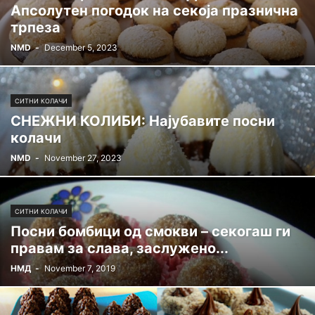
Апсолутен погодок на секоја празнична
трпеза
NMD
-
December 5, 2023
СИТНИ КОЛАЧИ
СНЕЖНИ КОЛИБИ: Најубавите посни
колачи
NMD
-
November 27, 2023
СИТНИ КОЛАЧИ
Посни бомбици од смокви – секогаш ги
правам за слава, заслужено...
НМД
-
November 7, 2019