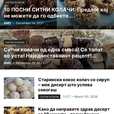
СИТНИ КОЛАЧИ
10 ПОСНИ СИТНИ КОЛАЧИ: Предлог кој
не можете да го одбиете...
NMD
-
December 14, 2021
СИТНИ КОЛАЧИ
Ситни колачи од една смеса! Се топат
во уста! Наједноставниот рецепт!...
NMD
-
November 25, 2023
Старински кокос колач со сируп
– мек десерт што успева
секогаш
NMD
-
March 30, 2026
СИТНИ КОЛАЧИ
Како да направите здрав десерт