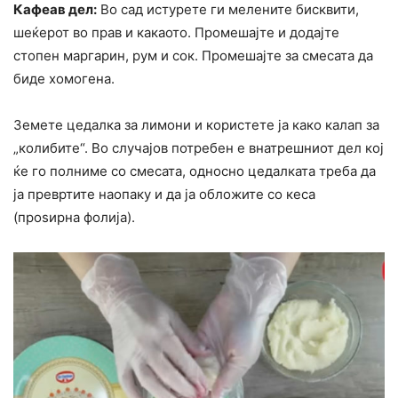
Кафеав дел:
Во сад истурете ги мелените бисквити,
шеќерот во прав и какаото. Промешајте и додајте
стопен маргарин, рум и сок. Промешајте за смесата да
биде хомогена.
Земете цедалка за лимони и користете ја како калап за
„колибите“. Во случајов потребен е внатрешниот дел кој
ќе го полниме со смесата, односно цедалката треба да
ја превртите наопаку и да ја обложите со кеса
(проѕирна фолија).