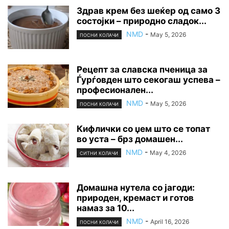
Здрав крем без шеќер од само 3
состојки – природно сладок...
NMD
-
May 5, 2026
ПОСНИ КОЛАЧИ
Рецепт за славска пченица за
Ѓурѓовден што секогаш успева –
професионален...
NMD
-
May 5, 2026
ПОСНИ КОЛАЧИ
Кифлички со џем што се топат
во уста – брз домашен...
NMD
-
May 4, 2026
СИТНИ КОЛАЧИ
Домашна нутела со јагоди:
природен, кремаст и готов
намаз за 10...
NMD
-
April 16, 2026
ПОСНИ КОЛАЧИ