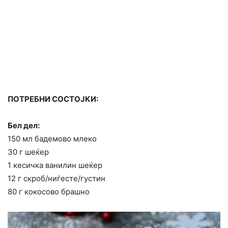
ПОТРЕБНИ СОСТОЈКИ:
Бел дел:
150 мл бадемово млеко
30 г шеќер
1 кесичка ванилин шеќер
12 г скроб/ниѓесте/густин
80 г кокосово брашно