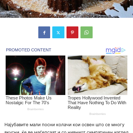
Најубавите мали посни колачи кои освен што се многу
вкусни, ќе ве маѓепсаат и со нивниот симпатичен изглед