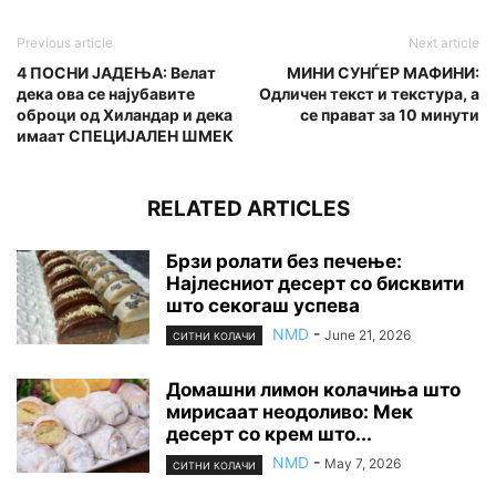
Previous article
Next article
4 ПОСНИ ЈАДЕЊА: Велат
МИНИ СУНЃЕР МАФИНИ:
дека ова се најубавите
Одличен текст и текстура, а
оброци од Хиландар и дека
се прават за 10 минути
имаат СПЕЦИЈАЛЕН ШМЕК
RELATED ARTICLES
Брзи ролати без печење:
Најлесниот десерт со бисквити
што секогаш успева
NMD
-
June 21, 2026
СИТНИ КОЛАЧИ
Домашни лимон колачиња што
мирисаат неодоливо: Мек
десерт со крем што...
NMD
-
May 7, 2026
СИТНИ КОЛАЧИ