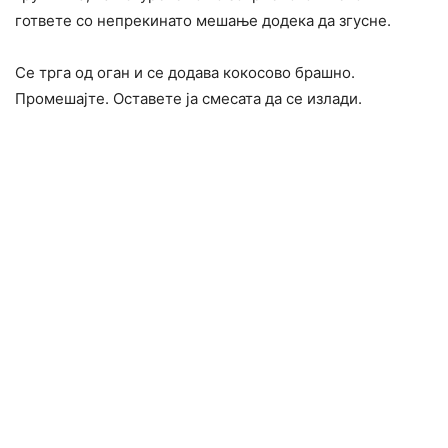
гответе со непрекинато мешање додека да згусне.
Се трга од оган и се додава кокосово брашно.
Промешајте. Оставете ја смесата да се излади.