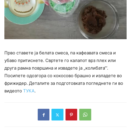
Прво ставете ја белата смеса, па кафеавата смеса и
убаво притиснете. Свртете го калапот врз плех или
друга рамна површина и извадете ја „колибата“’.
Посипете одозгора со кокосово брашно и изладете во
фрижидер. Деталите за подготовката погледнете ги во
видеото
ТУКА
.