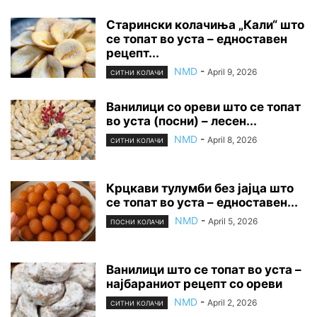
Старински колачиња „Кали“ што
се топат во уста – едноставен
рецепт...
NMD
-
April 9, 2026
СИТНИ КОЛАЧИ
Ванилици со ореви што се топат
во уста (посни) – лесен...
NMD
-
April 8, 2026
СИТНИ КОЛАЧИ
Крцкави тулумби без јајца што
се топат во уста – едноставен...
NMD
-
April 5, 2026
ПОСНИ КОЛАЧИ
Ванилици што се топат во уста –
најбараниот рецепт со ореви
NMD
-
April 2, 2026
СИТНИ КОЛАЧИ