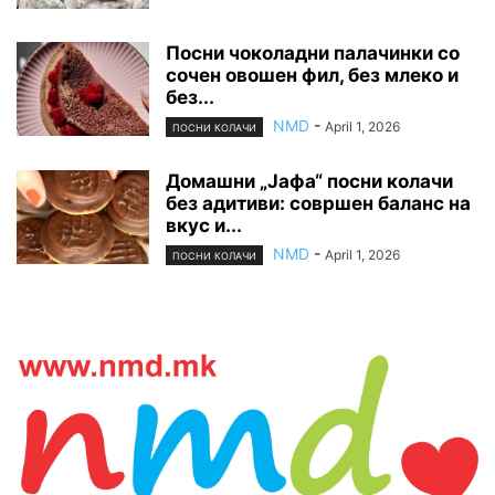
Посни чоколадни палачинки со
сочен овошен фил, без млеко и
без...
NMD
-
April 1, 2026
ПОСНИ КОЛАЧИ
Домашни „Јафа“ посни колачи
без адитиви: совршен баланс на
вкус и...
NMD
-
April 1, 2026
ПОСНИ КОЛАЧИ