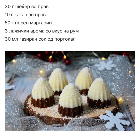
30 г шеќер во прав
10 г какао во прав
50 г посен маргарин
3 лажички арома со вкус на рум
30 мл газиран сок од портокал