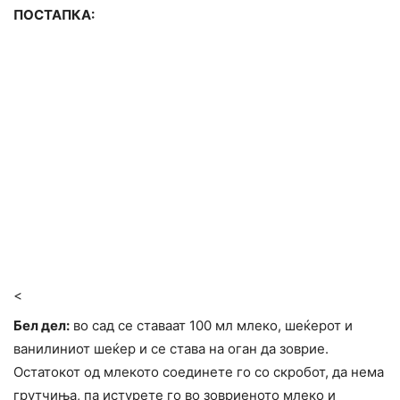
ПОСТАПКА:
<
Бел дел:
во сад се ставаат 100 мл млеко, шеќерот и
ванилиниот шеќер и се става на оган да зоврие.
Остатокот од млекото соединете го со скробот, да нема
грутчиња, па истурете го во зовриеното млеко и