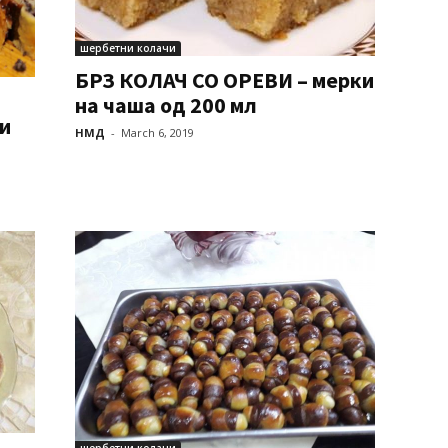
шербетни колачи
БРЗ КОЛАЧ СО ОРЕВИ – мерки
на чаша од 200 мл
и
НМД
-
March 6, 2019
шербетни колачи