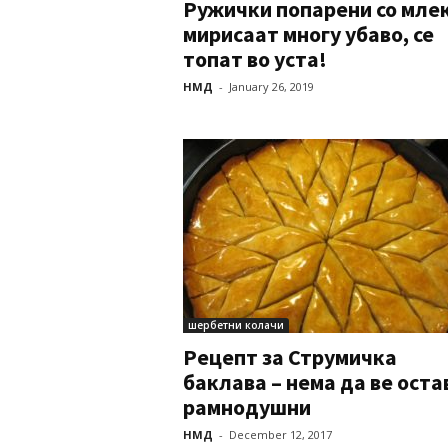
Ружички попарени со млек
мирисаат многу убаво, се
топат во уста!
НМД
-
January 26, 2019
шербетни колачи
Рецепт за Струмичка
баклава – нема да ве оста
рамнодушни
НМД
-
December 12, 2017