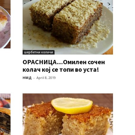
шербетни колачи
ОРАСНИЦА…Омилен сочен
колач кој се топи во уста!
НМД
-
April 8, 2019