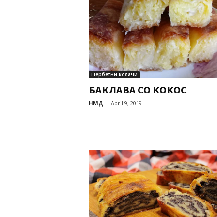
шербетни колачи
БАКЛАВА СО КОКОС
НМД
-
April 9, 2019