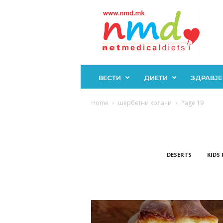
Н
М
Д
ВЕСТИ
ДИЕТИ
ЗДРАВЈЕ
Home
шербетни колачи
Page 19
DESERTS
KIDS