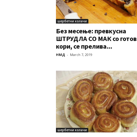
шербетни колачи
Без месење: превкусна
ШТРУДЛА СО МАК со готов
кори, се прелива...
НМД
-
March 7, 2019
шербетни колачи