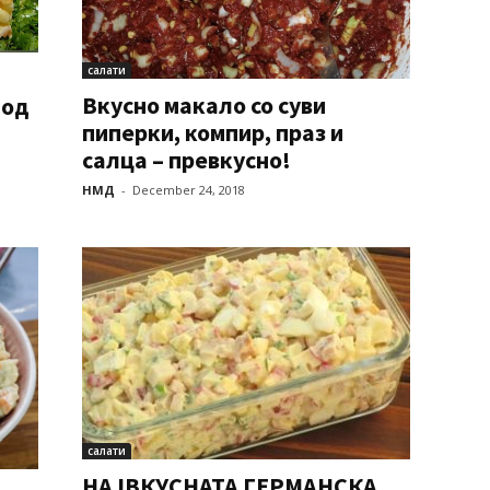
салати
Вкусно макало со суви
 од
пиперки, компир, праз и
салца – превкусно!
НМД
-
December 24, 2018
салати
НАЈВКУСНАТА ГЕРМАНСКА