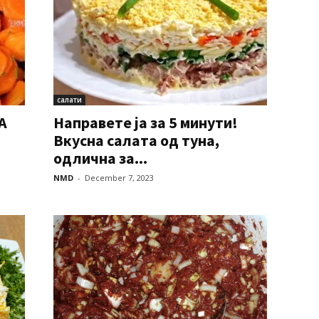
салати
А
Направете ја за 5 минути!
Вкусна салата од туна,
одлична за...
NMD
-
December 7, 2023