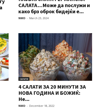
гу
САЛАТА…Може да послужи и
а
како брз оброк бидејќи е...
NMD
-
March 23, 2024
салати
4 САЛАТИ ЗА 20 МИНУТИ ЗА
НОВА ГОДИНА И БОЖИЌ:
Не...
NMD
-
December 18, 2022