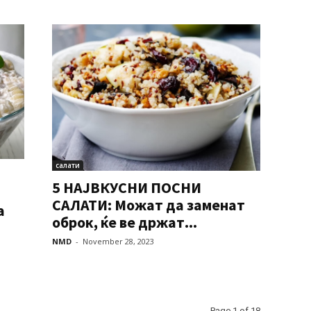
салати
5 НАЈВКУСНИ ПОСНИ
САЛАТИ: Можат да заменат
а
оброк, ќе ве држат...
NMD
-
November 28, 2023
Page 1 of 18