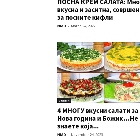
ПОСНА КРЕМ САЛАТА: Мно
вкусна и заситна, совршен
за посните кифли
NMD
-
March 24, 2022
салати
4 МНОГУ вкусни салати за
Нова година и Божик…Не
знаете која...
NMD
-
November 24, 2023