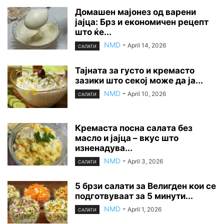
Домашен мајонез од варени
јајца: Брз и економичен рецепт
што ќе...
NMD
-
April 14, 2026
САЛАТИ
Тајната за густо и кремасто
зазики што секој може да ја...
NMD
-
April 10, 2026
САЛАТИ
Кремаста посна салата без
масло и јајца – вкус што
изненадува...
NMD
-
April 3, 2026
САЛАТИ
5 брзи салати за Велигден кои се
подготвуваат за 5 минути...
NMD
-
April 1, 2026
САЛАТИ