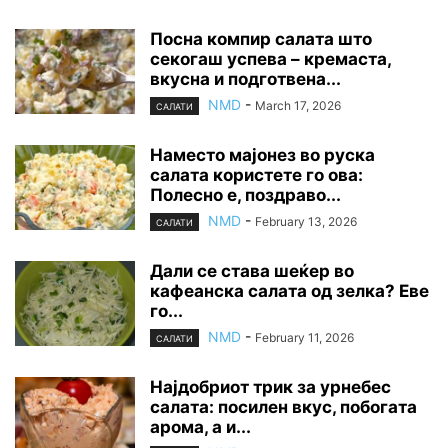
Посна компир салата што
секогаш успева – кремаста,
вкусна и подготвена...
NMD
-
March 17, 2026
САЛАТИ
Наместо мајонез во руска
салата користете го ова:
Полесно е, поздраво...
NMD
-
February 13, 2026
САЛАТИ
Дали се става шеќер во
кафеанска салата од зелка? Еве
го...
NMD
-
February 11, 2026
САЛАТИ
Најдобриот трик за урнебес
салата: посилен вкус, побогата
арома, а и...