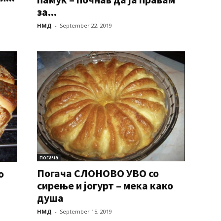
за...
НМД
-
September 22, 2019
погача
Погача СЛОНОВО УВО со
о
сирење и јогурт – мека како
душа
НМД
-
September 15, 2019