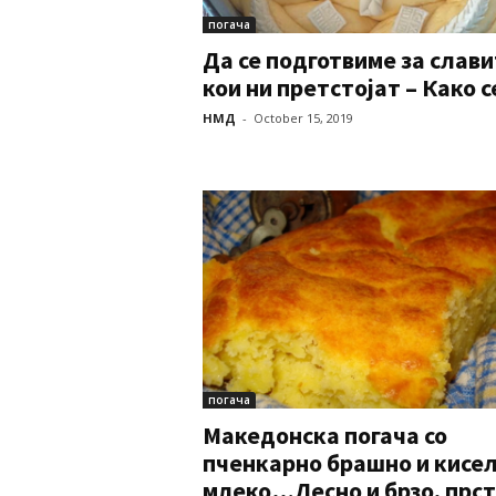
погача
Да се подготвиме за слав
кои ни претстојат – Како се
НМД
-
October 15, 2019
погача
Македонска погача со
пченкарно брашно и кисе
млеко…Лесно и брзо, прсти