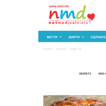
Н
М
Д
ВЕСТИ
ДИЕТИ
ЗДРАВЈЕ
Home
погача
Page 16
DESERTS
KIDS