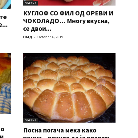
погача
КУГЛОФ СО ФИЛ ОД ОРЕВИ И
ите
ЧОКОЛАДО… Многу вкусна,
...
се двои...
НМД
-
October 6, 2019
погача
ло
Посна погача мека како
...
памук – почнав да ја правам