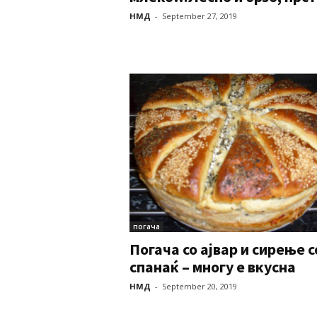
НМД
-
September 27, 2019
погача
Погача со ајвар и сирење с
спанаќ – многу е вкусна
НМД
-
September 20, 2019