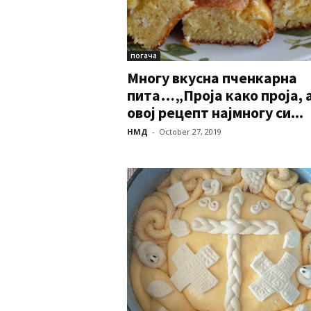
погача
Многу вкусна пченкарна
пита…„Проја како проја, 
овој рецепт најмногу си...
НМД
-
October 27, 2019