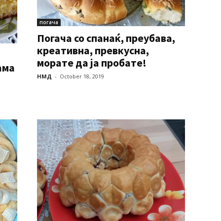
погача
Погача со спанаќ, преубава,
креативна, превкусна,
морате да ја пробате!
ама
НМД
-
October 18, 2019