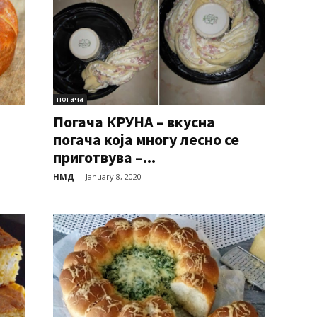
погача
Погача КРУНА – вкусна
погача која многу лесно се
приготвува –...
НМД
-
January 8, 2020