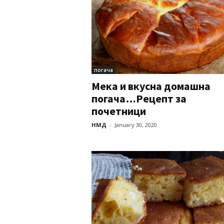
погача
Мека и вкусна домашна
погача…Рецепт за
почетници
НМД
-
January 30, 2020