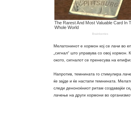
Мелатонинот е хормон кој се лачи во е
„сигнал“ што управува со овој хормон. 
окото, сигналот се пренесува на епифи
Напротив, темнината го стимулира лаче
ќе зајде и ќе настапи темнината. Мела
следи деноноќниот ритам создавајќи сед
лачење на други хормони во организмот