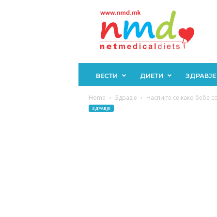
Н
М
Д
ВЕСТИ
ДИЕТИ
ЗДРАВЈЕ
Home
Здравје
Наспијте се како бебе с
ЗДРАВЈЕ