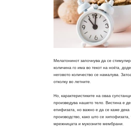
Мелатонинот започнува да се стимулира
количина го има во текот на ноќта, дод
неговото количество се намалува. Зато
отколку во летните.
Но, карактеристиките на оваа супстанци
произведува нашето тело. Вистина е де
епифизата, но важно е да се каже дека
производство, како што се хипофизата,
мрежницата и мукозните мембрани.