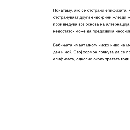
Понатаму, ако се отстрани епифизата, м
отстрануваат други ендокрини жлезди к
произведува врз основа на алтернација
недостаток може да предизвика несони
Бебињата имаат многу ниско ниво на м
ден и ноќ. Овој хормон почнува да се 
епифизата, односно околу третата годи