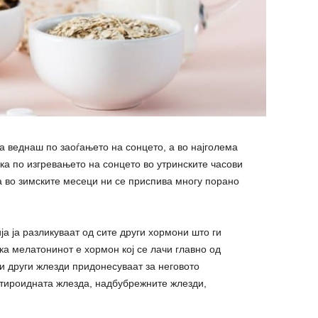
 веднаш по заоѓањето на сонцето, а во најголема
ека по изгревањето на сонцето во утринските часови
а во зимските месеци ни се приспива многу порано
ја ја разликуваат од сите други хормони што ги
ка мелатонинот е хормон кој се лачи главно од
 и други жлезди придонесуваат за неговото
 тироидната жлезда, надбубрежните жлезди,