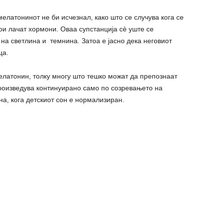
елатонинот не би исчезнал, како што се случува кога се
ои лачат хормони. Оваа супстанција сè уште се
 на светлина и темнина. Затоа е јасно дека неговиот
ца.
елатонин, толку многу што тешко можат да препознаат
произведува континуирано само по созревањето на
на, кога детскиот сон е нормализиран.