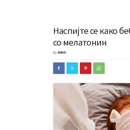
Наспијте се како бе
со мелатонин
By
NMD
-