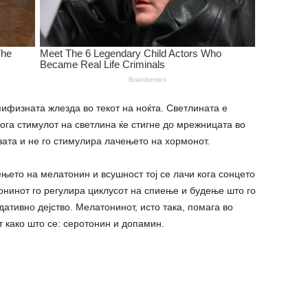
пифизната жлезда во текот на ноќта. Светлината е
Кога стимулот на светлина ќе стигне до мрежницата во
зата и не го стимулира лачењето на хормонот.
њето на мелатонин и всушност тој се лачи кога сонцето
тонинот го регулира циклусот на спиење и будење што го
ативно дејство. Мелатонинот, исто така, помага во
 како што се: серотонин и допамин.