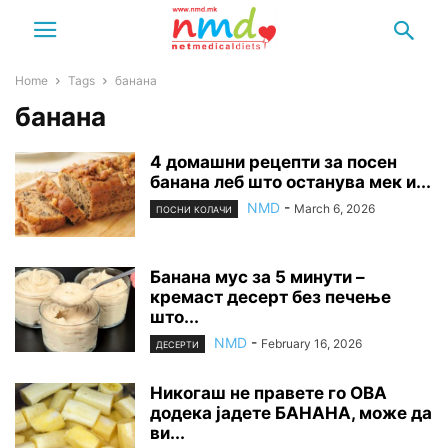
Home
Tags
банана
банана
4 домашни рецепти за посен
банана леб што останува мек и...
NMD
-
March 6, 2026
ПОСНИ КОЛАЧИ
Банана мус за 5 минути –
кремаст десерт без печење
што...
NMD
-
February 16, 2026
ДЕСЕРТИ
Никогаш не правете го ОВА
додека јадете БАНАНА, може да
ви...