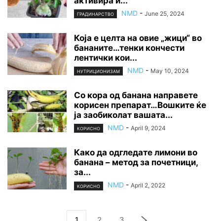
активира и...
NMD
-
June 25, 2024
ГРАДИНАРСТВО
Која е целта на овие „жици“ во
бананите…тенки кончести
лентички кои...
NMD
-
May 10, 2024
НУТРИЦИОНИЗАМ
Со кора од банана направете
корисен препарат…Вошките ќе
ја заобиколат вашата...
NMD
-
April 9, 2024
КОРИСНО
Како да одгледате лимони во
банана – метод за почетници,
за...
NMD
-
April 2, 2022
КОРИСНО
1
2
3