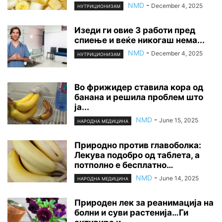
NMD
-
December 4, 2025
НУТРИЦИОНИЗАМ
Изеди ги овие 3 работи пред
спиење и веќе никогаш нема...
NMD
-
December 4, 2025
НУТРИЦИОНИЗАМ
Во фрижидер ставила кора од
банана и решила проблем што
ја...
NMD
-
June 15, 2025
НАРОДНА МЕДИЦИНА
Природно против главоболка:
Лекува подобро од таблета, а
потполно е бесплатно…
NMD
-
June 14, 2025
НАРОДНА МЕДИЦИНА
Природен лек за реанимација на
болни и суви растенија…Ги