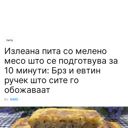
пита
Излеана пита со мелено
месо што се подготвува за
10 минути: Брз и евтин
ручек што сите го
обожаваат
By
NMD
-