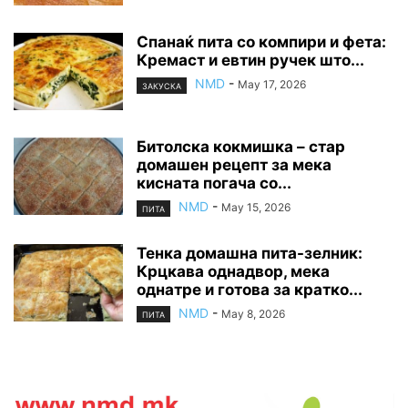
Спанаќ пита со компири и фета:
Кремаст и евтин ручек што...
NMD
-
May 17, 2026
ЗАКУСКА
Битолска кокмишка – стар
домашен рецепт за мека
кисната погача со...
NMD
-
May 15, 2026
ПИТА
Тенка домашна пита-зелник:
Крцкава однадвор, мека
однатре и готова за кратко...
NMD
-
May 8, 2026
ПИТА