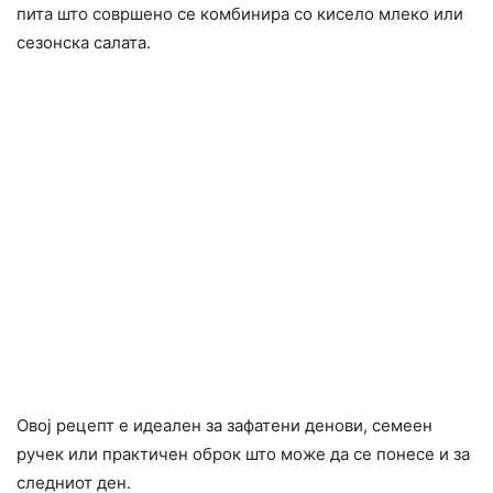
пита што совршено се комбинира со кисело млеко или
сезонска салата.
Овој рецепт е идеален за зафатени денови, семеен
ручек или практичен оброк што може да се понесе и за
следниот ден.