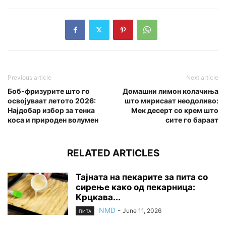
Previous article
Next article
Боб-фризурите што го
Домашни лимон колачиња
освојуваат летото 2026:
што мирисаат неодоливо:
Најдобар избор за тенка
Мек десерт со крем што
коса и природен волумен
сите го бараат
RELATED ARTICLES
Тајната на пекарите за пита со
сирење како од пекарница:
Крцкава...
NMD
-
June 11, 2026
ПИТА