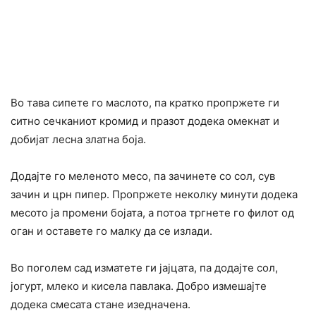
Во тава сипете го маслото, па кратко пропржете ги
ситно сечканиот кромид и празот додека омекнат и
добијат лесна златна боја.
Додајте го меленото месо, па зачинете со сол, сув
зачин и црн пипер. Пропржете неколку минути додека
месото ја промени бојата, а потоа тргнете го филот од
оган и оставете го малку да се излади.
Во поголем сад изматете ги јајцата, па додајте сол,
јогурт, млеко и кисела павлака. Добро измешајте
додека смесата стане изедначена.