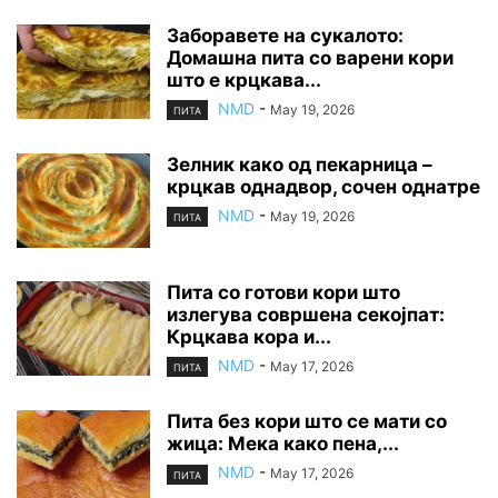
Заборавете на сyкалото:
Домашна пита со варени кори
што е крцкава...
NMD
-
May 19, 2026
ПИТА
Зелник како од пекарница –
крцкав однадвор, сочен однатре
NMD
-
May 19, 2026
ПИТА
Пита со готови кори што
излегува совршена секојпат:
Крцкава кора и...
NMD
-
May 17, 2026
ПИТА
Пита без кори што се мати со
жица: Мека како пена,...
NMD
-
May 17, 2026
ПИТА