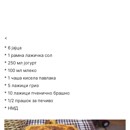
<
* 6 јајца
* 1 рамна лажичка сол
* 250 мл јогурт
* 100 мл млеко
* 1 чаша кисела павлака
* 5 лажици гриз
* 10 лажици пченично брашно
* 1/2 прашок за печиво
* НМД