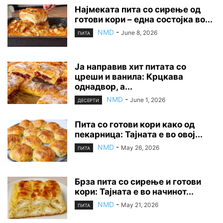
Најмеката пита со сирење од
готови кори – една состојка во...
NMD
-
June 8, 2026
ПИТА
Ја направив хит питата со
цреши и ванила: Крцкава
однадвор, а...
NMD
-
June 1, 2026
ДЕСЕРТИ
Пита со готови кори како од
пекарница: Тајната е во овој...
NMD
-
May 26, 2026
ПИТА
Брза пита со сирење и готови
кори: Тајната е во начинот...
NMD
-
May 21, 2026
ПИТА