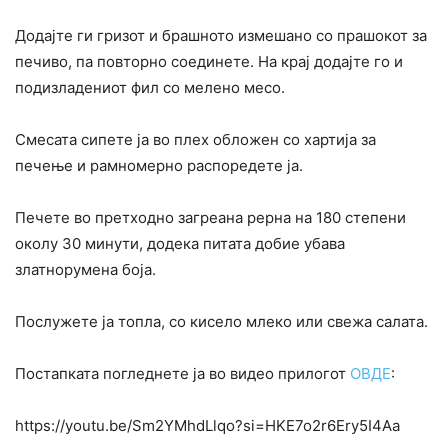
Додајте ги гризот и брашното измешано со прашокот за
печиво, па повторно соединете. На крај додајте го и
подизладениот фил со мелено месо.
Смесата сипете ја во плех обложен со хартија за
печење и рамномерно распоредете ја.
Печете во претходно загреана рерна на 180 степени
околу 30 минути, додека питата добие убава
златнорумена боја.
Послужете ја топла, со кисело млеко или свежа салата.
Постапката погледнете ја во видео прилогот
ОВДЕ
:
https://youtu.be/Sm2YMhdLlqo?si=HKE7o2r6Ery5I4Aa