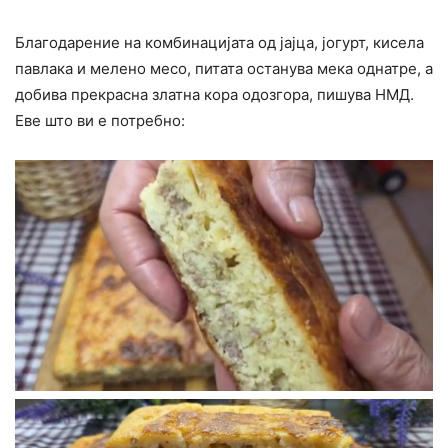
Благодарение на комбинацијата од јајца, јогурт, кисела
павлака и мелено месо, питата останува мека однатре, а
добива прекрасна златна кора одозгора, пишува НМД.
Еве што ви е потребно: