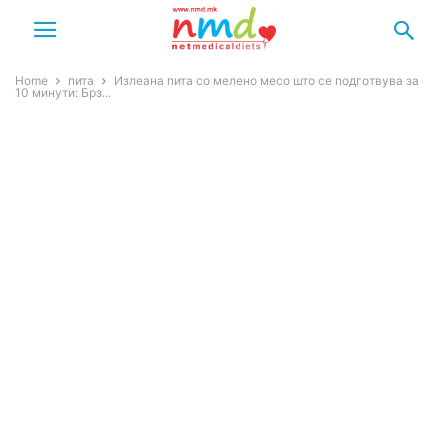
Home
пита
Излеана пита со мелено месо што се подготвува за
10 минути: Брз...