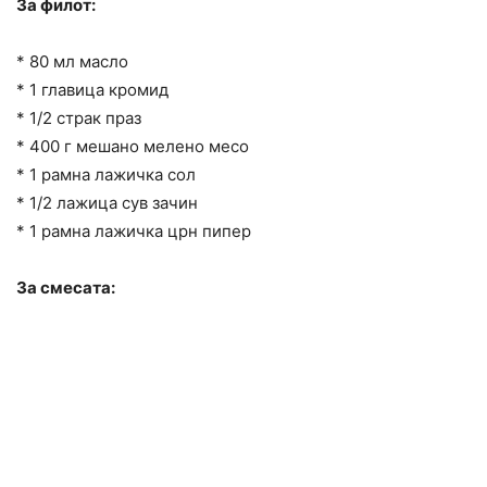
За филот:
* 80 мл масло
* 1 главица кромид
* 1/2 страк праз
* 400 г мешано мелено месо
* 1 рамна лажичка сол
* 1/2 лажица сув зачин
* 1 рамна лажичка црн пипер
За смесата: