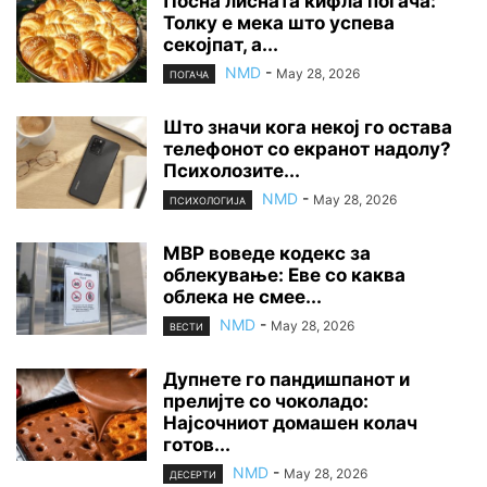
Посна лисната кифла погача:
Толку е мека што успева
секојпат, а...
NMD
-
May 28, 2026
ПОГАЧА
Што значи кога некој го остава
телефонот со екранот надолу?
Психолозите...
NMD
-
May 28, 2026
ПСИХОЛОГИЈА
МВР воведе кодекс за
облекување: Еве со каква
облека не смее...
NMD
-
May 28, 2026
ВЕСТИ
Дупнете го пандишпанот и
прелијте со чоколадо:
Најсочниот домашен колач
готов...
NMD
-
May 28, 2026
ДЕСЕРТИ