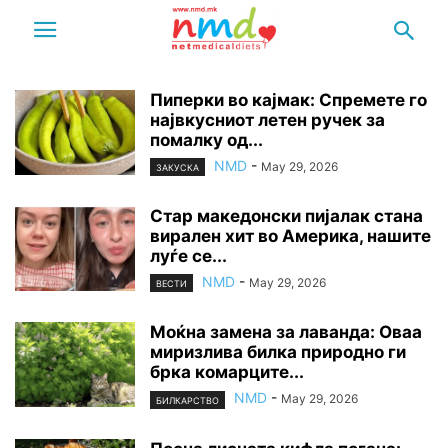
Пиперки во кајмак: Спремете го
највкусниот летен ручек за
помалку од...
NMD
-
May 29, 2026
ЗАКУСКА
Стар македонски пијалак стана
вирален хит во Америка, нашите
луѓе се...
NMD
-
May 29, 2026
ВЕСТИ
Моќна замена за лаванда: Оваа
миризлива билка природно ги
брка комарците...
NMD
-
May 29, 2026
БИЛКАРСТВО