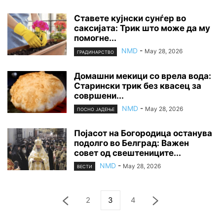
Ставете кујнски сунѓер во
саксијата: Трик што може да му
помогне...
NMD
-
May 28, 2026
ГРАДИНАРСТВО
Домашни мекици со врела вода:
Старински трик без квасец за
совршени...
NMD
-
May 28, 2026
ПОСНО ЈАДЕЊЕ
Појасот на Богородица останува
подолго во Белград: Важен
совет од свештениците...
NMD
-
May 28, 2026
ВЕСТИ
2
3
4