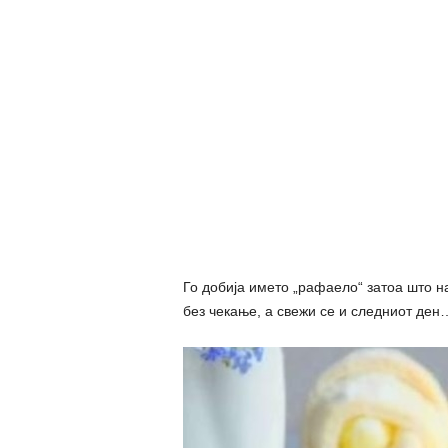
Го добија името „рафаело“ затоа што на
без чекање, а свежи се и следниот ден…