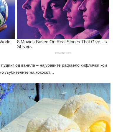
и пудинг од ванила – најубавите рафаело кифлички кои
но љубителите на кокосот…