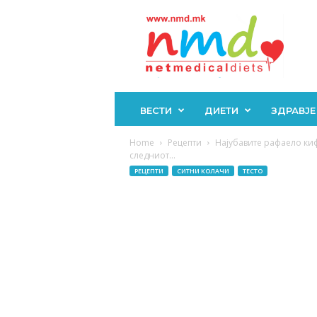
Н
М
Д
ВЕСТИ
ДИЕТИ
ЗДРАВЈЕ
Home
Рецепти
Најубавите рафаело ки
следниот...
РЕЦЕПТИ
СИТНИ КОЛАЧИ
ТЕСТО