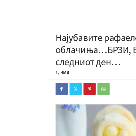
Најубавите рафаел
облачиња…БРЗИ, 
следниот ден…
By
НМД
-