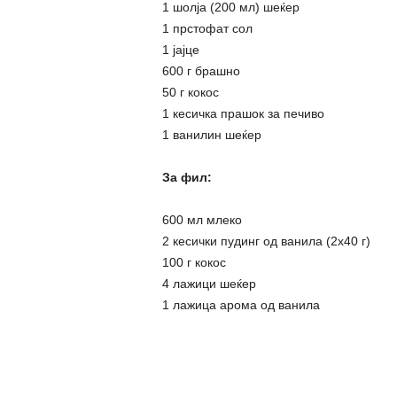
1 шолја (200 мл) шеќер
1 прстофат сол
1 јајце
600 г брашно
50 г кокос
1 кесичка прашок за печиво
1 ванилин шеќер
За фил:
600 мл млеко
2 кесички пудинг од ванила (2х40 г)
100 г кокос
4 лажици шеќер
1 лажица арома од ванила