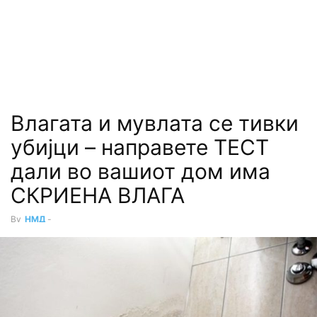
Влагата и мувлата се тивки
yбијци – направете ТЕСТ
дали во вашиот дом има
СКРИЕНА ВЛАГА
By
НМД
-