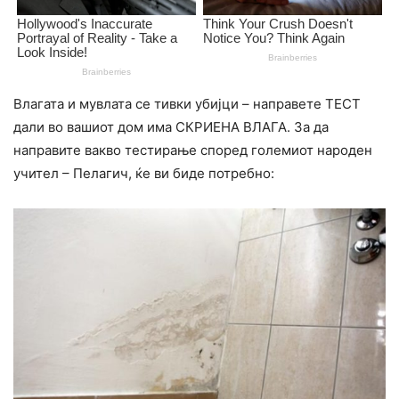
Влагата и мувлата се тивки yбијци – направете ТЕСТ
дали во вашиот дом има СКРИЕНА ВЛАГА. За да
направите вакво тестирање според големиот народен
учител – Пелагич, ќе ви биде потребно: