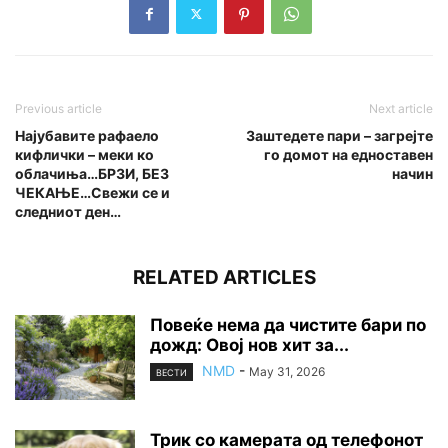
Previous article
Next article
Најубавите рафаело
Заштедете пари – загрејте
кифлички – меки ко
го домот на едноставен
облачиња…БРЗИ, БЕЗ
начин
ЧЕКАЊЕ…Свежи се и
следниот ден…
RELATED ARTICLES
Повеќе нема да чистите бари по
дожд: Овој нов хит за...
NMD
-
May 31, 2026
ВЕСТИ
Трик со камерата од телефонот