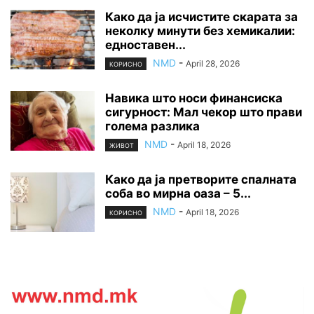
Како да ја исчистите скарата за
неколку минути без хемикалии:
едноставен...
NMD
-
April 28, 2026
КОРИСНО
Навика што носи финансиска
сигурност: Мал чекор што прави
голема разлика
NMD
-
April 18, 2026
ЖИВОТ
Како да ја претворите спалната
соба во мирна оаза – 5...
NMD
-
April 18, 2026
КОРИСНО