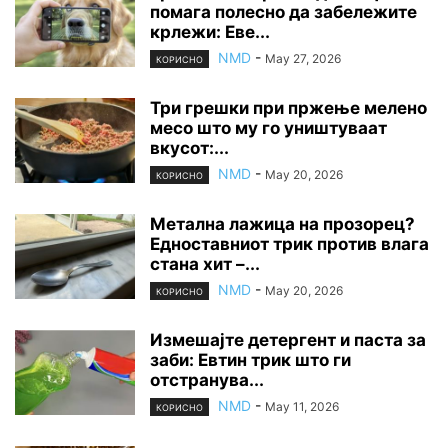
помага полесно да забележите
крлежи: Еве...
NMD
-
May 27, 2026
КОРИСНО
Три грешки при пржење мелено
месо што му го уништуваат
вкусот:...
NMD
-
May 20, 2026
КОРИСНО
Метална лажица на прозорец?
Едноставниот трик против влага
стана хит –...
NMD
-
May 20, 2026
КОРИСНО
Измешајте детергент и паста за
заби: Евтин трик што ги
отстранува...
NMD
-
May 11, 2026
КОРИСНО