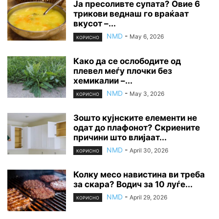
Ја пресоливте супата? Овие 6
трикови веднаш го враќаат
вкусот –...
NMD
-
May 6, 2026
КОРИСНО
Како да се ослободите од
плевел меѓу плочки без
хемикалии –...
NMD
-
May 3, 2026
КОРИСНО
Зошто кујнските елементи не
одат до плафонот? Скриените
причини што влијаат...
NMD
-
April 30, 2026
КОРИСНО
Колку месо навистина ви треба
за скара? Водич за 10 луѓе...
NMD
-
April 29, 2026
КОРИСНО