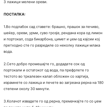
3 лажици мелени ореви.
ПОСТАПКА:
1.Во подлабок сад ставете: брашно, прашок за печиво,
шеќер, ореви, урми, суво грозје, рендана кора од лимон
и портокал, сода бикарбона, цимет и џем од кајсии кој
претходно сте го разредиле со неколку лажици млака
вода.
2.Сето добро промешајте го, додадете сок од
портокали и остатокот од вода, па префрлете го
тестото во тркалезен калап обложен со хартија,
израмнете со лажица и печете во загреана рерна на 180
степени околу 30 минути.
3.Колачот извадете го од рерна, премачкајте го со џем