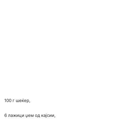
100 г шеќер,
6 лажици џем од кајсии,