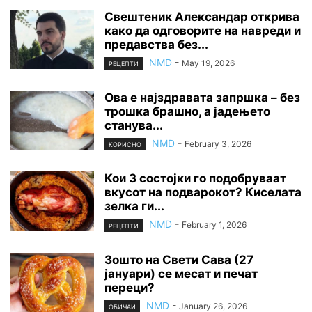
Свештеник Александар открива
како да одговорите на навреди и
предавства без...
NMD
-
May 19, 2026
РЕЦЕПТИ
Ова е најздравата запршка – без
трошка брашно, а јадењето
станува...
NMD
-
February 3, 2026
КОРИСНО
Кои 3 состојки го подобруваат
вкусот на подварокот? Киселата
зелка ги...
NMD
-
February 1, 2026
РЕЦЕПТИ
Зошто на Свети Сава (27
јануари) се месат и печат
переци?
NMD
-
January 26, 2026
ОБИЧАИ