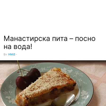
Манастирска пита – посно
на вода!
By
НМД
-