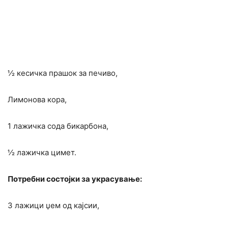
½ кесичка прашок за печиво,
Лимонова кора,
1 лажичка сода бикарбона,
½ лажичка цимет.
Потребни состојки за украсување:
3 лажици џем од кајсии,