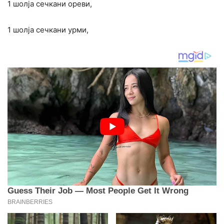
1 шолја сечкани ореви,
1 шолја сечкани урми,