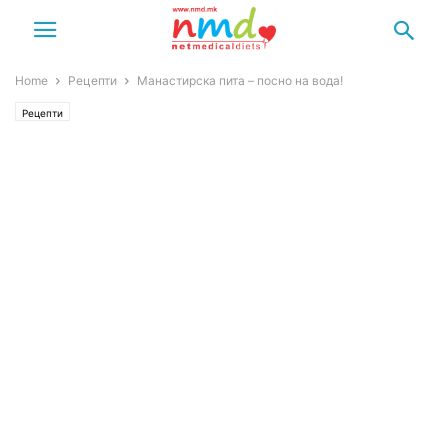
Home
Рецепти
Манастирска пита – посно на вода!
Рецепти