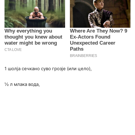
1 шолја сечкано суво грозје (или цело),
½ л млака вода,