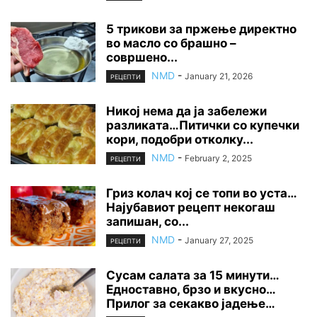
5 трикови за пржење директно
во масло со брашно –
совршено...
NMD
-
January 21, 2026
РЕЦЕПТИ
Никој нема да ја забележи
разликата…Питички со купечки
кори, подобри отколку...
NMD
-
February 2, 2025
РЕЦЕПТИ
Гриз колач кој се топи во уста…
Најубавиот рецепт некогаш
запишан, со...
NMD
-
January 27, 2025
РЕЦЕПТИ
Сусам салата за 15 минути…
Едноставно, брзо и вкусно…
Прилог за секакво јадење…