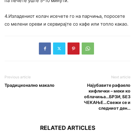
па печете уште 5-10 минути.
4.Изладениот колач исечете го на парчиња, поросете
со мелени ореви и сервирајте со кафе или топло какао.
Previous article
Next article
Традиционално макало
Најубавите рафаело
кифлички – меки ко
облачиња…БРЗИ, БЕЗ
ЧЕКАЊЕ…Свежи се и
следниот ден…
RELATED ARTICLES