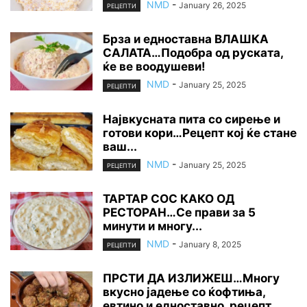
NMD
-
January 26, 2025
РЕЦЕПТИ
Брза и едноставна ВЛАШКА
САЛАТА…Подобра од руската,
ќе ве воодушеви!
NMD
-
January 25, 2025
РЕЦЕПТИ
Највкусната пита со сирење и
готови кори…Рецепт кој ќе стане
ваш...
NMD
-
January 25, 2025
РЕЦЕПТИ
ТАРТАР СОС КАКО ОД
РЕСТОРАН…Се прави за 5
минути и многу...
NMD
-
January 8, 2025
РЕЦЕПТИ
ПРСТИ ДА ИЗЛИЖЕШ…Многу
вкусно јадење со ќофтиња,
евтино и едноставно, рецепт...