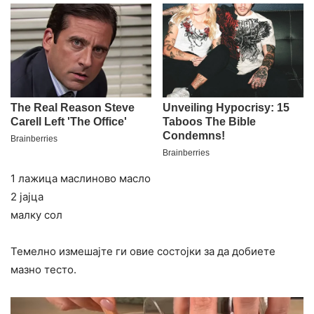
1 лажица маслиново масло
2 јајца
малку сол
Темелно измешајте ги овие состојки за да добиете
мазно тесто.