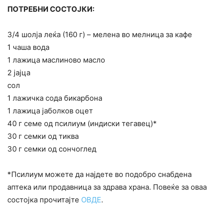
ПОТРЕБНИ СОСТОЈКИ:
3/4 шолја леќа (160 г) – мелена во мелница за кафе
1 чаша вода
1 лажица маслиново масло
2 јајца
сол
1 лажичка сода бикарбона
1 лажица јаболков оцет
40 г семе од псилиум (индиски тегавец)*
30 г семки од тиква
30 г семки од сончоглед
*Псилиум можете да најдете во подобро снабдена
аптека или продавница за здрава храна. Повеќе за оваа
состојка прочитајте
ОВДЕ
.