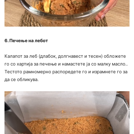
6. Печење на лебот
Калапот за леб (длабок, долгнавест и тесен) обложете
го со хартија за печење и намастете ја со малку масло..
Тестото рамномерно распоредете го и израмнете го за
да се обликува.