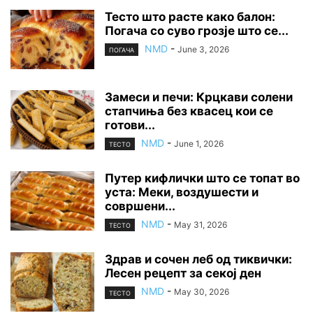
Тесто што расте како балон:
Погача со суво грозје што се...
NMD
-
June 3, 2026
ПОГАЧА
Замеси и печи: Крцкави солени
стапчиња без квасец кои се
готови...
NMD
-
June 1, 2026
ТЕСТО
Путер кифлички што се топат во
уста: Меки, воздушести и
совршени...
NMD
-
May 31, 2026
ТЕСТО
Здрав и сочен леб од тиквички:
Лесен рецепт за секој ден
NMD
-
May 30, 2026
ТЕСТО