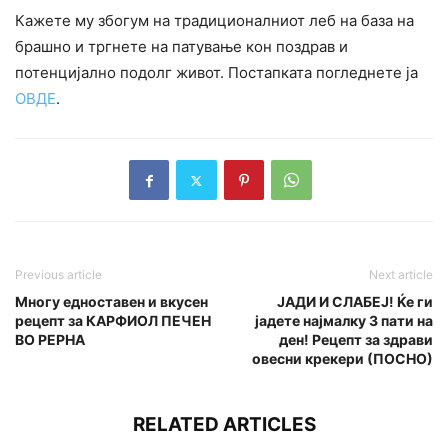
Кажете му збогум на традиционалниот леб на база на
брашно и тргнете на патување кон поздрав и
потенцијално подолг живот. Постапката погледнете ја
ОВДЕ
.
Previous article
Next article
Многу едноставен и вкусен
ЈАДИ И СЛАБЕЈ! Ќе ги
рецепт за КАРФИОЛ ПЕЧЕН
јадете најмалку 3 пати на
ВО РЕРНА
ден! Рецепт за здрави
овесни крекери (ПОСНО)
RELATED ARTICLES