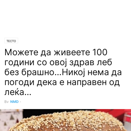
ТЕСТО
Можете да живеете 100
години со овој здрав леб
без брашно…Никој нема да
погоди дека е направен од
леќа…
By
NMD
-