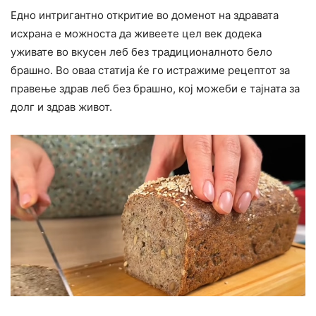
Едно интригантно откритие во доменот на здравата
исхрана е можноста да живеете цел век додека
уживате во вкусен леб без традиционалното бело
брашно. Во оваа статија ќе го истражиме рецептот за
правење здрав леб без брашно, кој можеби е тајната за
долг и здрав живот.