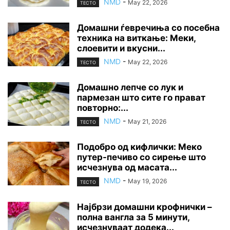
NMD
-
May 22, 2026
ТЕСТО
Домашни ѓевречиња со посебна
техника на виткање: Меки,
слоевити и вкусни...
NMD
-
May 22, 2026
ТЕСТО
Домашно лепче со лук и
пармезан што сите го прават
повторно:...
NMD
-
May 21, 2026
ТЕСТО
Подобро од кифлички: Меко
путер-печиво со сирење што
исчезнува од масата...
NMD
-
May 19, 2026
ТЕСТО
Најбрзи домашни крофнички –
полна вангла за 5 минути,
исчезнуваат додека...