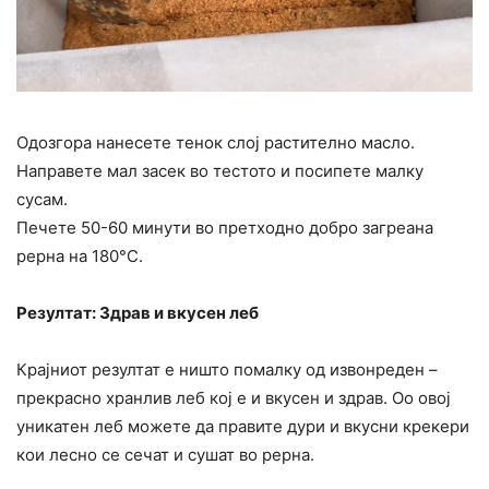
Одозгора нанесете тенок слој растително масло.
Направете мал засек во тестото и посипете малку
сусам.
Печете 50-60 минути во претходно добро загреана
рерна на 180°C.
Резултат: Здрав и вкусен леб
Крајниот резултат е ништо помалку од извонреден –
прекрасно хранлив леб кој е и вкусен и здрав. Оо овој
уникатен леб можете да правите дури и вкусни крекери
кои лесно се сечат и сушат во рерна.