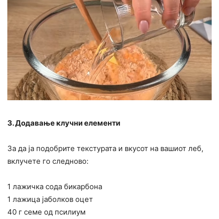
3. Додавање клучни елементи
За да ја подобрите текстурата и вкусот на вашиот леб,
вклучете го следново:
1 лажичка сода бикарбона
1 лажица јаболков оцет
40 г семе од псилиум