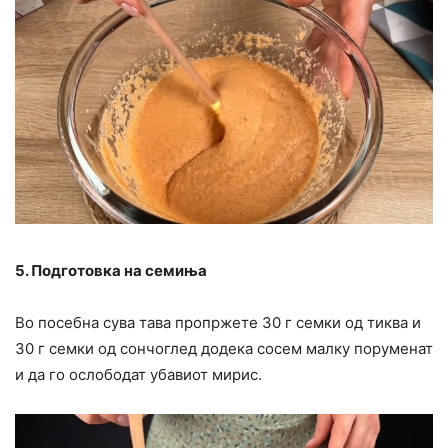
5. Подготовка на семиња
Во посебна сува тава пропржете 30 г семки од тиква и
30 г семки од сончоглед додека сосем малку поруменат
и да го ослободат убавиот мирис.