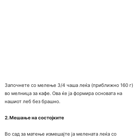
Започнете со мелење 3/4 чаша леќа (приближно 160 г)
во мелница за кафе. Ова ќе ја формира основата на
нашиот леб без брашно.
2. Мешање на состојките
Во сад за матење измешајте ја мелената леќа со