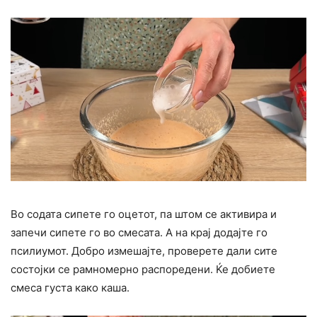
Во содата сипете го оцетот, па штом се активира и
запечи сипете го во смесата. А на крај додајте го
псилиумот. Добро измешајте, проверете дали сите
состојки се рамномерно распоредени. Ќе добиете
смеса густа како каша.