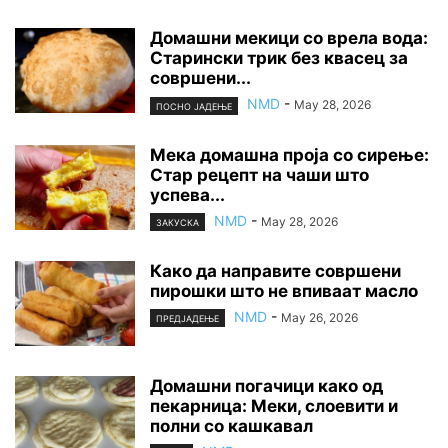
Домашни мекици со врела вода:
Старински трик без квасец за
совршени...
NMD
-
May 28, 2026
ПОСНО ЈАДЕЊЕ
Мека домашна проја со сирење:
Стар рецепт на чаши што
успева...
NMD
-
May 28, 2026
ЗАКУСКА
Како да направите совршени
пирошки што не впиваат масло
NMD
-
May 26, 2026
ПРЕДЈАДЕЊЕ
Домашни погачици како од
пекарница: Меки, слоевити и
полни со кашкавал