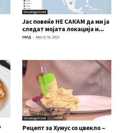
Uncategorized
Јас повеќе НЕ САКАМ да ми ја
следат мојата локација и...
НМД
-
March 18, 2025
Uncategorized
д
Рецепт за Хумус со цвекло –