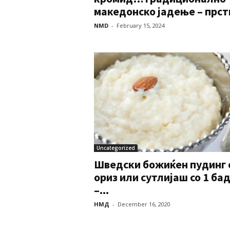
македонско јадење – прсти
NMD
-
February 15, 2024
Uncategorized
Шведски божиќен пудинг 
ориз или сутлијаш со 1 ба
–...
НМД
-
December 16, 2020