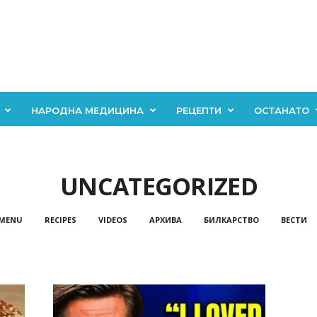
НАРОДНА МЕДИЦИНА
РЕЦЕПТИ
ОСТАНАТО
UNCATEGORIZED
 MENU
RECIPES
VIDEOS
АРХИВА
БИЛКАРСТВО
ВЕСТИ