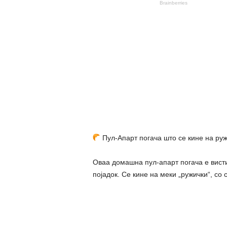
Пул-Апарт погача што се кине на руж
Оваа домашна пул-апарт погача е висти
појадок. Се кине на меки „ружички“, со 