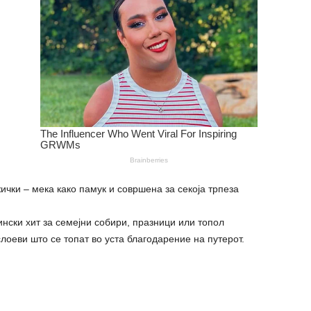
ички – мека како памук и совршена за секоја трпеза
нски хит за семејни собири, празници или топол
слоеви што се топат во уста благодарение на путерот.