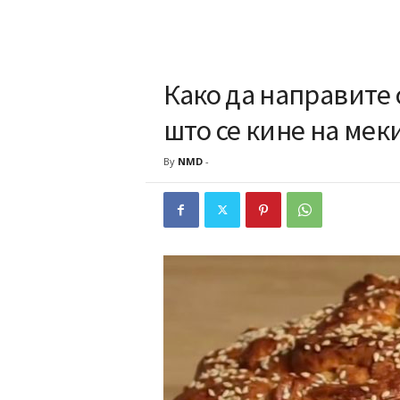
Како да направите 
што се кине на ме
By
NMD
-