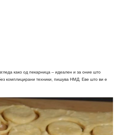
згледа како од пекарница – идеален и за оние што
без комплицирани техники, пишува НМД. Еве што ви е