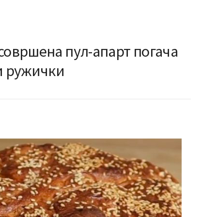
совршена пул-апарт погача
ки ружички