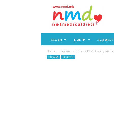
Н
М
Д
ВЕСТИ
ДИЕТИ
ЗДРАВЈЕ
Home
погача
Погача КРУНА – вкусна пог
ПОГАЧА
РЕЦЕПТИ