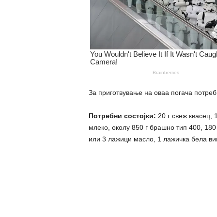
За приготвување на оваа погача потребн
Потребни состојки:
20 г свеж квасец,
млеко, околу 850 г брашно тип 400, 180
или 3 лажици масло, 1 лажичка бела вин