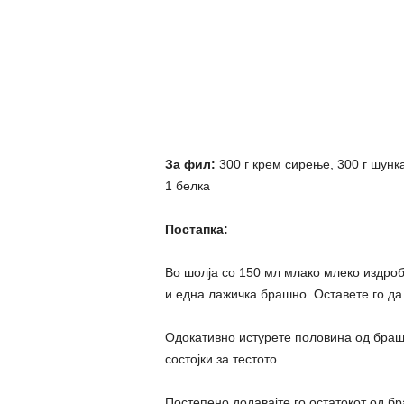
За фил:
300 г крем сирење, 300 г шунк
1 белка
Постапка:
Во шолја со 150 мл млако млеко издроб
и една лажичка брашно. Оставете го да
Одокативно истурете половина од брашн
состојки за тестото.
Постепено додавајте го остатокот од бр