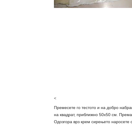
<
Премесете го тестото и на добро набра
на квадрат, приближно 50х50 см. Према
Одозгора врз крем сирењето наросете с