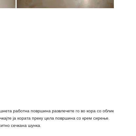
шнета работна површина развлечете го во кора со облик
чкајте ја кората преку цела површина со крем сирење.
итно сечкана шунка.