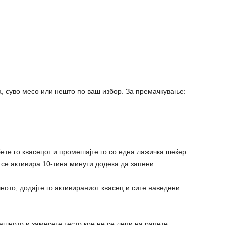
а, суво месо или нешто по ваш избор. За премачкување:
ете го квасецот и промешајте го со една лажичка шеќер
 се активира 10-тина минути додека да запени.
ото, додајте го активираниот квасец и сите наведени
ашното и замесете тесто кое не се лепи на рацете.