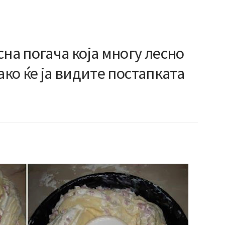
сна погача која многу лесно
ако ќе ја видите постапката