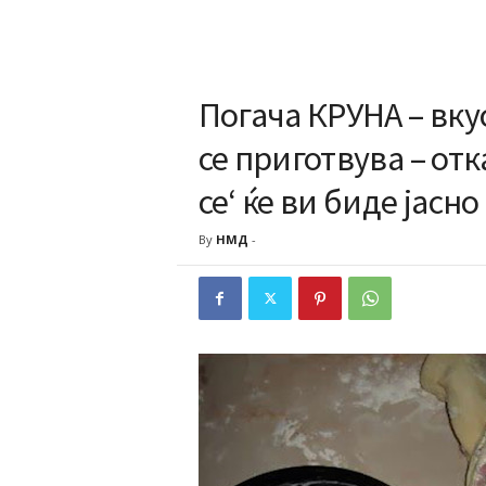
Погача КРУНА – вку
се приготвува – отк
се‘ ќе ви биде јасно
By
НМД
-