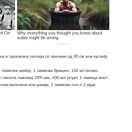
а е тркалезна тепсија со пречник од 30 см или куглоф.
 1 лажичка шеќер, 1 лажичка брашно, 150 мл млако
 г кисела павлака 20% мм, 100 мл јогурт, 1 лажица маст
ска киселина или ракија, 1 лажичка сол и 2 јајца