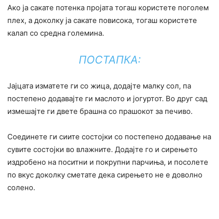
Ако ја сакате потенка пројата тогаш користете поголем
плех, а доколку ја сакате повисока, тогаш користете
калап со средна големина.
ПОСТАПКА:
Јајцата изматете ги со жица, додајте малку сол, па
постепено додавајте ги маслото и јогуртот. Во друг сад
измешајте ги двете брашна со прашокот за печиво.
Соединете ги сиите состојки со постепено додавање на
сувите состојки во влажните. Додајте го и сирењето
издробено на поситни и покрупни парчиња, и посолете
по вкус доколку сметате дека сирењето не е доволно
солено.