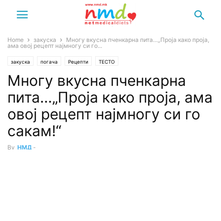
Home
закуска
Многу вкусна пченкарна пита…„Проја како проја,
ама овој рецепт најмногу си го...
закуска
погача
Рецепти
ТЕСТО
Многу вкусна пченкарна
пита…„Проја како проја, ама
овој рецепт најмногу си го
сакам!“
By
НМД
-