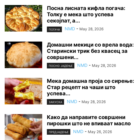
Посна лисната кифла погача:
Толку е мека што успева
секојпат, а...
NMD
-
May 28, 2026
ПОГАЧА
Домашни мекици со врела вода:
Старински трик без квасец за
совршени...
NMD
-
May 28, 2026
ПОСНО ЈАДЕЊЕ
Мека домашна проја со сирење:
Стар рецепт на чаши што
успева...
NMD
-
May 28, 2026
ЗАКУСКА
Како да направите совршени
пирошки што не впиваат масло
NMD
-
May 26, 2026
ПРЕДЈАДЕЊЕ