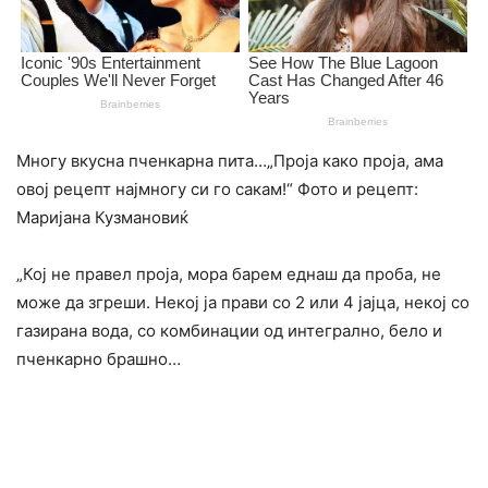
Многу вкусна пченкарна пита…„Проја како проја, ама
овој рецепт најмногу си го сакам!“ Фото и рецепт:
Маријана Кузмановиќ
„Кој не правел проја, мора барем еднаш да проба, не
може да згреши. Некој ја прави со 2 или 4 јајца, некој со
газирана вода, со комбинации од интегрално, бело и
пченкарно брашно…