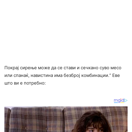
Покрај сирење може да се стави и сечкано суво месо
или спанаќ, навистина има безброј комбинации.“ Еве
што ви е потребно: