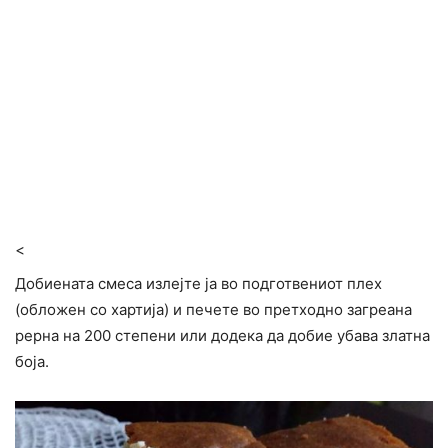
<
Добиената смеса излејте ја во подготвениот плех
(обложен со хартија) и печете во претходно загреана
рерна на 200 степени или додека да добие убава златна
боја.