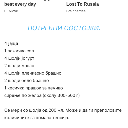
ПОТРЕБНИ СОСТОЈКИ:
4 јајца
1 лажичка сол
4 шолји јогурт
2 шолји масло
4 шолји пленкарно брашно
2 шолји бело брашно
1 кесичка прашок за печиво
сирење по желба (околу 300-500 г)
Се мери со шолја од 200 мл. Може и да ги преполовите
количините за помала тепсија.