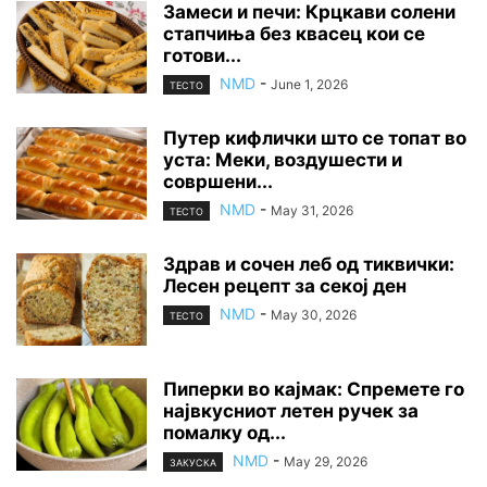
Замеси и печи: Крцкави солени
стапчиња без квасец кои се
готови...
NMD
-
June 1, 2026
ТЕСТО
Путер кифлички што се топат во
уста: Меки, воздушести и
совршени...
NMD
-
May 31, 2026
ТЕСТО
Здрав и сочен леб од тиквички:
Лесен рецепт за секој ден
NMD
-
May 30, 2026
ТЕСТО
Пиперки во кајмак: Спремете го
највкусниот летен ручек за
помалку од...
NMD
-
May 29, 2026
ЗАКУСКА