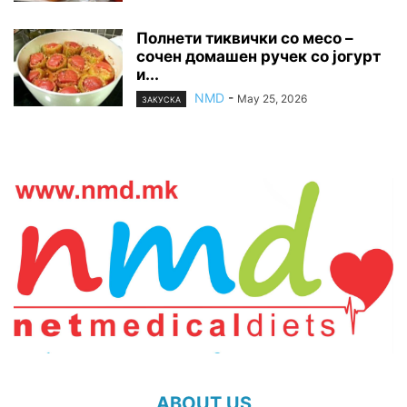
Полнети тиквички со месо –
сочен домашен ручек со јогурт
и...
NMD
-
May 25, 2026
ЗАКУСКА
ABOUT US