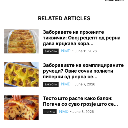
RELATED ARTICLES
Заборавете на пржените
тиквички: Овој рецепт од рерна
дава крцкава кора...
NMD
-
June 11, 2026
ЗАКУСКА
Заборавивте на комплицираните
ручеци? Овие сочни полнети
пиперки од рерна се...
NMD
-
June 7, 2026
ЗАКУСКА
Тесто што расте како балон:
Погача со суво грозје што се...
NMD
-
June 3, 2026
ПОГАЧА