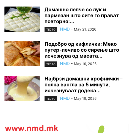
Домашно лепче со лук и
пармезан што сите го прават
повторно:...
NMD
-
May 21, 2026
ТЕСТО
Подобро од кифлички: Меко
путер-печиво со сирење што
исчезнува од масата...
NMD
-
May 19, 2026
ТЕСТО
Најбрзи домашни крофнички –
полна вангла за 5 минути,
исчезнуваат додека...
NMD
-
May 19, 2026
ТЕСТО