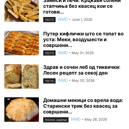
Замеси и печи: Крцкави солени
стапчиња без квасец кои се
готови...
NMD
-
June 1, 2026
ТЕСТО
Путер кифлички што се топат во
уста: Меки, воздушести и
совршени...
NMD
-
May 31, 2026
ТЕСТО
Здрав и сочен леб од тиквички:
Лесен рецепт за секој ден
NMD
-
May 30, 2026
ТЕСТО
Домашни мекици со врела вода:
Старински трик без квасец за
совршени...
NMD
-
May 28, 2026
ПОСНО ЈАДЕЊЕ