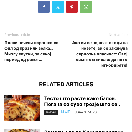
Previous article
Next article
Посни печени пирошки со
Ако ви се појават отоци на
фил од праз или зелка…
нозете, ви се заканува
Многу вкусни, за секој
сериозна опасност: Овој
период од денот…
симптом никако да не го
игнорирате!
RELATED ARTICLES
Тесто што расте како балон:
Погача со суво грозје што се...
NMD
-
June 3, 2026
ПОГАЧА