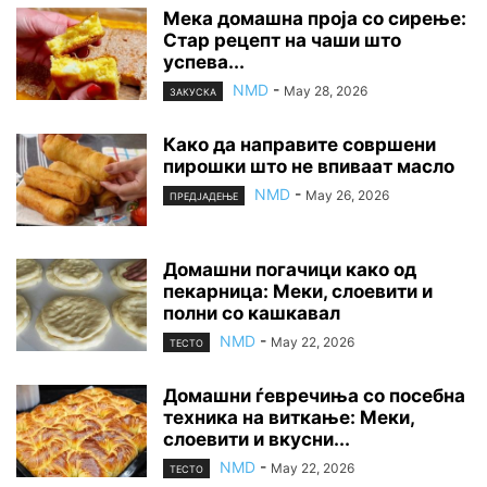
Мека домашна проја со сирење:
Стар рецепт на чаши што
успева...
NMD
-
May 28, 2026
ЗАКУСКА
Како да направите совршени
пирошки што не впиваат масло
NMD
-
May 26, 2026
ПРЕДЈАДЕЊЕ
Домашни погачици како од
пекарница: Меки, слоевити и
полни со кашкавал
NMD
-
May 22, 2026
ТЕСТО
Домашни ѓевречиња со посебна
техника на виткање: Меки,
слоевити и вкусни...
NMD
-
May 22, 2026
ТЕСТО