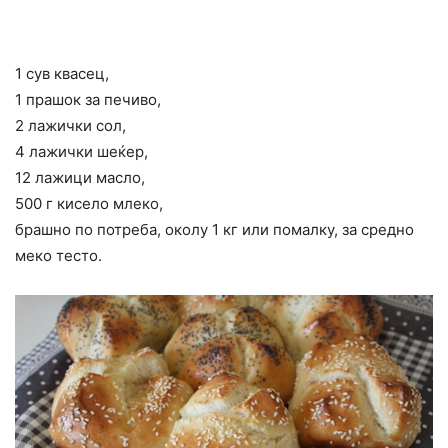
1 сув квасец,
1 прашок за печиво,
2 лажички сол,
4 лажички шеќер,
12 лажици масло,
500 г кисело млеко,
брашно по потреба, околу 1 кг или помалку, за средно
меко тесто.