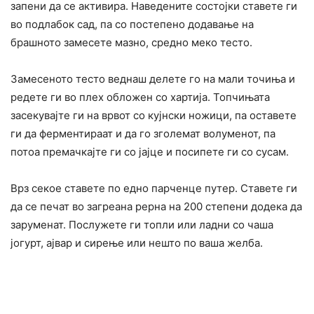
запени да се активира. Наведените состојки ставете ги
во подлабок сад, па со постепено додавање на
брашното замесете мазно, средно меко тесто.
Замесеното тесто веднаш делете го на мали точиња и
редете ги во плех обложен со хартија. Топчињата
засекувајте ги на врвот со кујнски ножици, па оставете
ги да ферментираат и да го зголемат волуменот, па
потоа премачкајте ги со јајце и посипете ги со сусам.
Врз секое ставете по едно парченце путер. Ставете ги
да се печат во загреана рерна на 200 степени додека да
заруменат. Послужете ги топли или ладни со чаша
јогурт, ајвар и сирење или нешто по ваша желба.