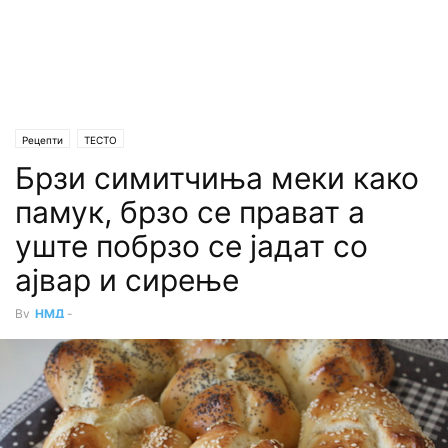
Рецепти
ТЕСТО
Брзи симитчиња меки како
памук, брзо се прават а
уште побрзо се јадат со
ајвар и сирење
By
НМД
-