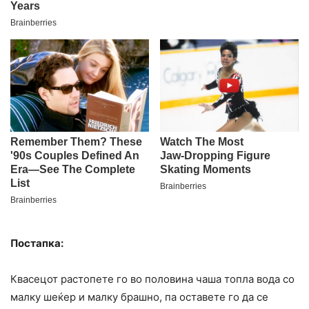
Постапка:
Квасецот растопете го во половина чаша топла вода со
малку шеќер и малку брашно, па оставете го да се