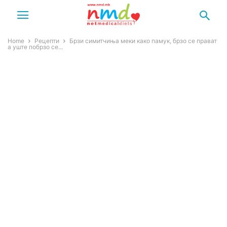
Home
Рецепти
Брзи симитчиња меки како памук, брзо се прават
а уште побрзо се...