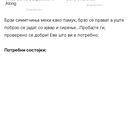
Брзи симитчиња меки како памук, брзо се прават а уште
побрзо се јадат со ајвар и сирење…Пробајте ги,
проверено се добри! Еве што ви е потребно:
Потребни состојки: