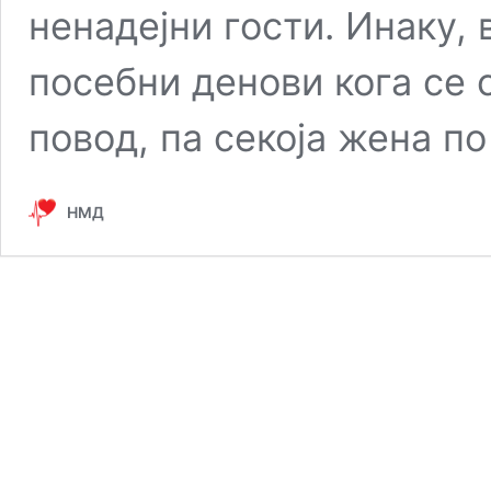
ненадејни гости. Инаку, 
посебни денови кога се 
повод, па секоја жена п
НМД