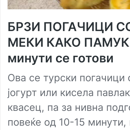
БРЗИ ПОГАЧИЦИ С
МЕКИ КАКО ПАМУК: 
минути се готови
Ова се турски погачици
јогурт или кисела павлак
квасец, па за нивна под
повеќе од 10-15 минути,