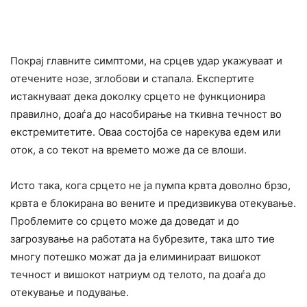
Покрај главните симптоми, на срцев удар укажуваат и
отечените нозе, зглобови и стапала. Експертите
истакнуваат дека доколку срцето не функционира
правилно, доаѓа до насобирање на ткивна течност во
екстремитетите. Оваа состојба се нарекува едем или
оток, а со текот на времето може да се влоши.
Исто така, кога срцето не ја пумпа крвта доволно брзо,
крвта е блокирана во вените и предизвикува отекување.
Проблемите со срцето може да доведат и до
загрозување на работата на бубрезите, така што тие
многу потешко можат да ја елиминираат вишокот
течност и вишокот натриум од телото, па доаѓа до
отекување и подување.