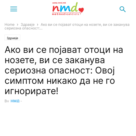
Home
Здравје
Ако ви се појават отоци на нозете, ви се заканува
сериозна опасност:...
Здравје
Ако ви се појават отоци на
нозете, ви се заканува
сериозна опасност: Овој
симптом никако да не го
игнорирате!
By
НМД
-