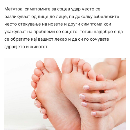
Меѓутоа, симптомите за срцев удар често се
разликуваат од лице до лице, па доколку забележите
често отекување на нозете и други симптоми кои
укажуваат на проблеми со срцето, тогаш најдобро е да
се обратите кај вашиот лекар и да си го сочувате
здравјето и животот.