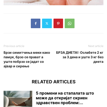
Previous article
Next article
Брзи симитчиња меки како
БРЗА ДИЕТА!: Ослабете 2 кг
памук, брзо се прават а
за 3 дена и уште 3 кг без
уште побрзо се јадат со
диета
ајвар и сирење
RELATED ARTICLES
5 промени на стапалата што
може да откријат скриен
здравствен проблем:...