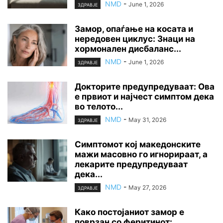
NMD
-
June 1, 2026
ЗДРАВЈЕ
Замор, опаѓање на косата и
нередовен циклус: Знаци на
хормонален дисбаланс...
NMD
-
June 1, 2026
ЗДРАВЈЕ
Докторите предупредуваат: Ова
е првиот и најчест симптом дека
во телото...
NMD
-
May 31, 2026
ЗДРАВЈЕ
Симптомот кој македонските
мажи масовно го игнорираат, а
лекарите предупредуваат
дека...
NMD
-
May 27, 2026
ЗДРАВЈЕ
Како постојаниот замор е
поврзан со феритинот: