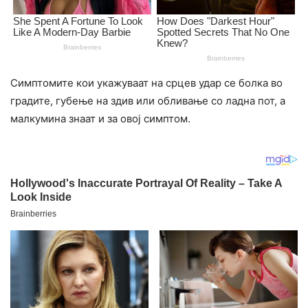
Симптомите кои укажуваат на срцев удар се болка во
градите, губење на здив или обливање со ладна пот, а
малкумина знаат и за овој симптом.