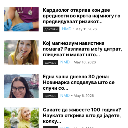
Кардиолог открива кои две
вредности во крвта најмногу го
предвидуваат ризикот...
NMD
-
May 11, 2026
ДОКТОРИ
Кој магнезиум навистина
помага? Разликата меѓу цитрат,
глицинат и малат што...
NMD
-
May 10, 2026
ЗДРАВЈЕ
Една чаша дневно 30 дена:
Новинарка споделува што се
случи со...
NMD
-
May 6, 2026
ЗДРАВЈЕ
Сакате да живеете 100 години?
Науката открива што да јадете,
колку...