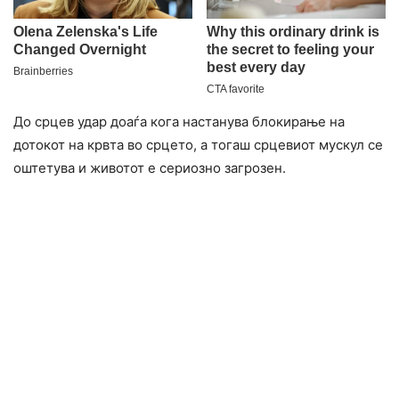
До срцев удар доаѓа кога настанува блокирање на
дотокот на крвта во срцето, а тогаш срцевиот мускул се
оштетува и животот е сериозно загрозен.