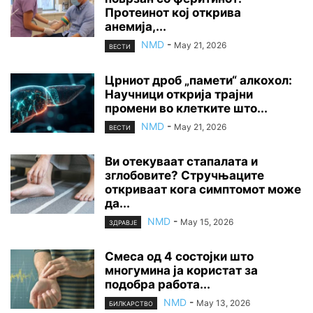
Протеинот кој открива
анемија,...
NMD
-
May 21, 2026
ВЕСТИ
Црниот дроб „памети“ алкохол:
Научници открија трајни
промени во клетките што...
NMD
-
May 21, 2026
ВЕСТИ
Ви отекуваат стапалата и
зглобовите? Стручњаците
откриваат кога симптомот може
да...
NMD
-
May 15, 2026
ЗДРАВЈЕ
Смеса од 4 состојки што
многумина ја користат за
подобра работа...
NMD
-
May 13, 2026
БИЛКАРСТВО