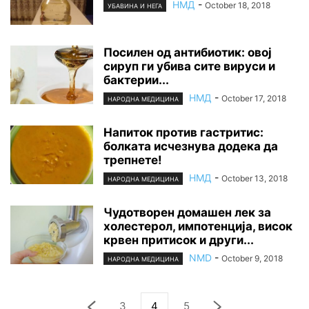
НМД
-
October 18, 2018
УБАВИНА И НЕГА
Посилен од антибиотик: овој
сируп ги убива сите вируси и
бактерии...
НМД
-
October 17, 2018
НАРОДНА МЕДИЦИНА
Напиток против гастритис:
болката исчезнува додека да
трепнете!
НМД
-
October 13, 2018
НАРОДНА МЕДИЦИНА
Чудотворен домашен лек за
холестерол, импотенција, висок
крвен притисок и други...
NMD
-
October 9, 2018
НАРОДНА МЕДИЦИНА
3
4
5