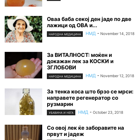
Оваа баба секој ден јаде по две
лажици од ОВА и...
НМД
-
November 14, 2018
НАРОДНА МЕДИЦИНА
За ВИТАЛНОСТ: моќен и
докажан лек за КОСКИ и
ЗГЛОБОВИ
НМД
-
November 12, 2018
НАРОДНА МЕДИЦИНА
За тенка коса што брзо се мрси:
направете регенератор со
рузмарин
НМД
-
October 23, 2018
УБАВИНА И НЕГА
Со овој лек ќе заборавите на
првут и јадеж