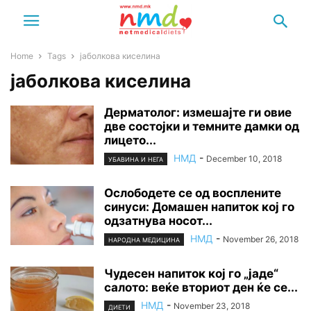
Home
Tags
јаболкова киселина
јаболкова киселина
Дерматолог: измешајте ги овие
две состојки и темните дамки од
лицето...
НМД
-
December 10, 2018
УБАВИНА И НЕГА
Ослободете се од восплените
синуси: Домашен напиток кој го
одзатнува носот...
НМД
-
November 26, 2018
НАРОДНА МЕДИЦИНА
Чудесен напиток кој го „јаде“
салото: веќе вториот ден ќе се...
НМД
-
November 23, 2018
ДИЕТИ