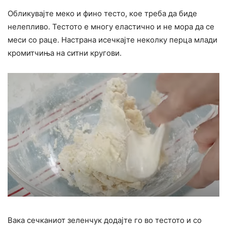
Обликувајте меко и фино тесто, кое треба да биде
нелепливо. Тестото е многу еластично и не мора да се
меси со раце. Настрана исечкајте неколку перца млади
кромитчиња на ситни кругови.
Вака сечканиот зеленчук додајте го во тестото и со