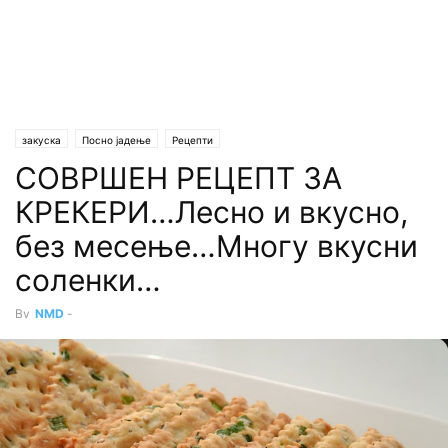
закуска
Посно јадење
Рецепти
СОВРШЕН РЕЦЕПТ ЗА
КРЕКЕРИ…Лесно и вкусно,
без месење…Многу вкусни
соленки…
By
NMD
-