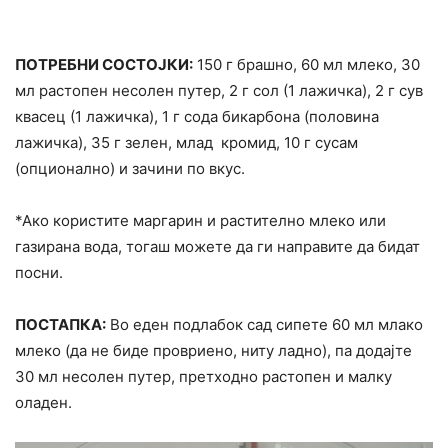
ПОТРЕБНИ СОСТОЈКИ:
150 г брашно, 60 мл млеко, 30
мл растопен несолен путер, 2 г сол (1 лажичка), 2 г сув
квасец (1 лажичка), 1 г сода бикарбона (половина
лажичка), 35 г зелен, млад кромид, 10 г сусам
(опционално) и зачини по вкус.
*Ако користите маргарин и растително млеко или
газирана вода, тогаш можете да ги направите да бидат
посни.
ПОСТАПКА:
Во еден подлабок сад сипете 60 мл млако
млеко (да не биде провриено, ниту ладно), па додајте
30 мл несолен путер, претходно растопен и малку
оладен.