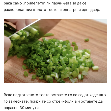
рака само „прилепете“ ги парчињата за да се
распоредат низ целото тесто, и однатре и однадвор.
Вака подготвеното тесто оставете го во садот каде што
го замесивте, покријте со стреч-фолија и оставете да
нарасне 30 минути.