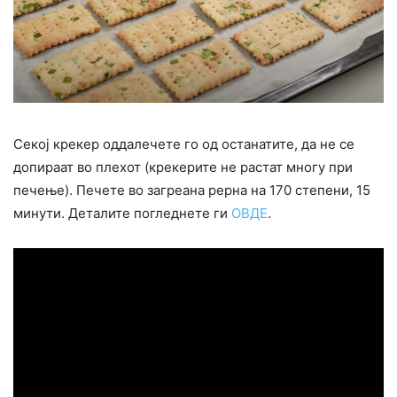
Секој крекер оддалечете го од останатите, да не се
допираат во плехот (крекерите не растат многу при
печење). Печете во загреана рерна на 170 степени, 15
минути. Деталите погледнете ги
ОВДЕ
.