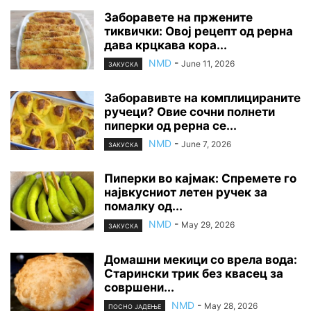
Заборавете на пржените
тиквички: Овој рецепт од рерна
дава крцкава кора...
NMD
-
June 11, 2026
ЗАКУСКА
Заборавивте на комплицираните
ручеци? Овие сочни полнети
пиперки од рерна се...
NMD
-
June 7, 2026
ЗАКУСКА
Пиперки во кајмак: Спремете го
највкусниот летен ручек за
помалку од...
NMD
-
May 29, 2026
ЗАКУСКА
Домашни мекици со врела вода:
Старински трик без квасец за
совршени...
NMD
-
May 28, 2026
ПОСНО ЈАДЕЊЕ