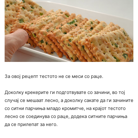
За овој рецепт тестото не се меси со раце.
Доколку крекерите ги подготвувате со зачини, во тој
случај се мешаат лесно, а доколку сакате да ги зачините
со ситни парчиња младо кромитче, на крајот тестото
лесно се соединува со раце, додека ситните парчиња
да се прилепат за него.