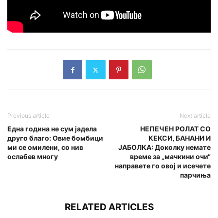
Previous article
Next article
Една година не сум јадела
НЕПЕЧЕН РОЛАТ СО
друго благо: Овие бомбици
КЕКСИ, БАНАНИ И
ми се омилени, со нив
ЈАБОЛКА: Доколку немате
ослабев многу
време за „мачкини очи“
направете го овој и исечете
парчиња
RELATED ARTICLES