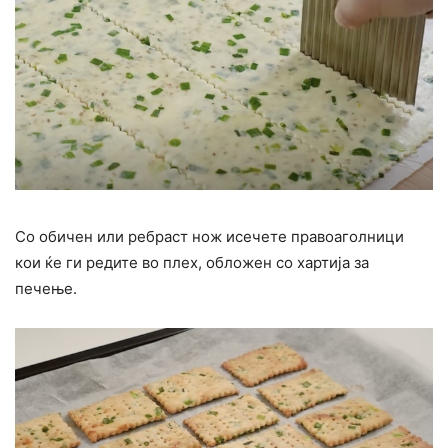
Со обичен или ребраст нож исечете правоаголници
кои ќе ги редите во плех, обложен со хартија за
печење.