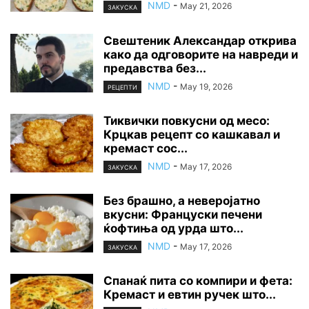
NMD
-
May 21, 2026
ЗАКУСКА
Свештеник Александар открива
како да одговорите на навреди и
предавства без...
NMD
-
May 19, 2026
РЕЦЕПТИ
Тиквички повкусни од месо:
Крцкав рецепт со кашкавал и
кремаст сос...
NMD
-
May 17, 2026
ЗАКУСКА
Без брашно, а неверојатно
вкусни: Француски печени
ќофтиња од урда што...
NMD
-
May 17, 2026
ЗАКУСКА
Спанаќ пита со компири и фета:
Кремаст и евтин ручек што...