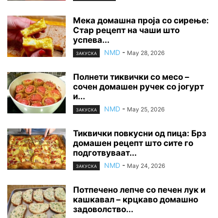
Мека домашна проја со сирење:
Стар рецепт на чаши што
успева...
NMD
-
May 28, 2026
ЗАКУСКА
Полнети тиквички со месо –
сочен домашен ручек со јогурт
и...
NMD
-
May 25, 2026
ЗАКУСКА
Тиквички повкусни од пица: Брз
домашен рецепт што сите го
подготвуваат...
NMD
-
May 24, 2026
ЗАКУСКА
Потпечено лепче со печен лук и
кашкавал – крцкаво домашно
задоволство...