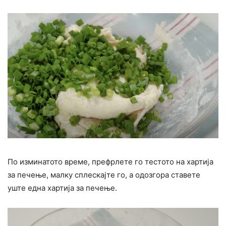
По изминатото време, префрлете го тестото на хартија
за печење, малку сплескајте го, а одозгора ставете
уште една хартија за печење.