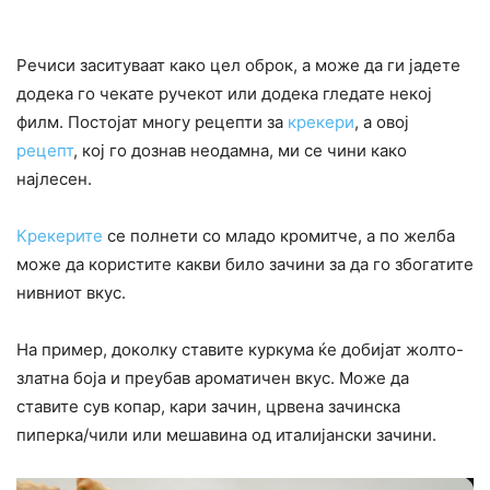
Речиси заситуваат како цел оброк, а може да ги јадете
додека го чекате ручекот или додека гледате некој
филм. Постојат многу рецепти за
крекери
, а овој
рецепт
, кој го дознав неодамна, ми се чини како
најлесен.
Крекерите
се полнети со младо кромитче, а по желба
може да користите какви било зачини за да го збогатите
нивниот вкус.
На пример, доколку ставите куркума ќе добијат жолто-
златна боја и преубав ароматичен вкус. Може да
ставите сув копар, кари зачин, црвена зачинска
пиперка/чили или мешавина од италијански зачини.