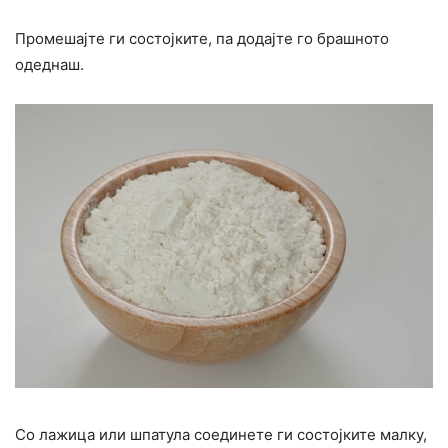
Промешајте ги состојките, па додајте го брашното
одеднаш.
Со лажица или шпатула соединете ги состојките малку,