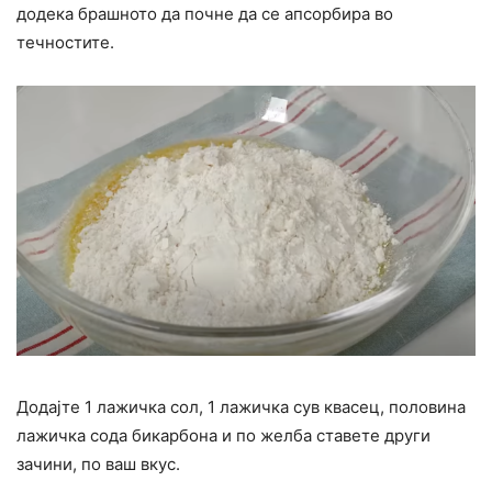
додека брашното да почне да се апсорбира во
течностите.
Додајте 1 лажичка сол, 1 лажичка сув квасец, половина
лажичка сода бикарбона и по желба ставете други
зачини, по ваш вкус.