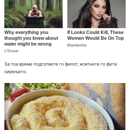
За тоа време подгответе го филот, иситнете го фета
сирењето.