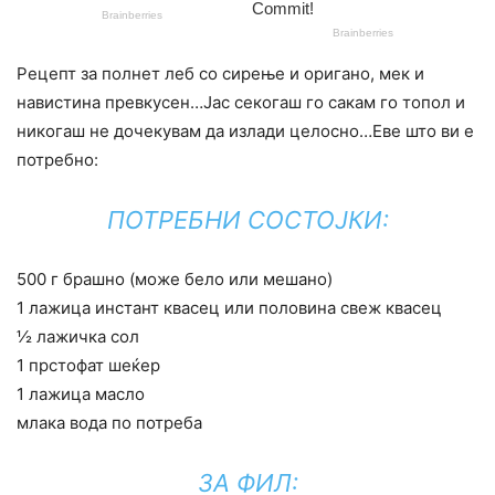
Рецепт за полнет леб со сирење и оригано, мек и
навистина превкусен…Јас секогаш го сакам го топол и
никогаш не дочекувам да излади целосно…Еве што ви е
потребно:
ПОТРЕБНИ СОСТОЈКИ:
500 г брашно (може бело или мешано)
1 лажица инстант квасец или половина свеж квасец
½ лажичка сол
1 прстофат шеќер
1 лажица масло
млака вода по потреба
ЗА ФИЛ: