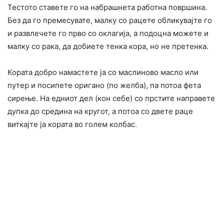
Тестото ставете го на набрашнета работна површина.
Без да го премесувате, малку со рацете обликувајте го
и развлечете го прво со оклагија, а подоцна можете и
малку со рака, да добиете тенка кора, но не претенка.
Кората добро намастете ја со маслиново масло или
путер и посипете оригано (по желба), па потоа фета
сирење. На едниот дел (кон себе) со прстите направете
дупка до средина на кругот, а потоа со двете раце
виткајте ја кората во голем колбас.