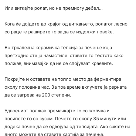
Или виткајте ролат, но не премногу дебел…
Кога ќе дојдете до крајот од виткањето, ролатот лесно
со рацете раширете го за да се издолжи повеќе.
Во тркалезна керамичка тепсија за печење која
претходно сте ја намастиле, ставете го тестото како
полжав, внимавајќи да не се спојуваат краевите.
Покријте и оставете на топло место да ферментира
околу половина час. За тоа време вклучете ја рерната
да се загрева на 200 степени.
Удвоениот полжав премачкајте го со жолчка и
посипете го со сусам. Печете го околу 35 минути или
додека почне да се одвојува од тепсијата. Ако сакате на
дното можете да ставите хартија за печење.