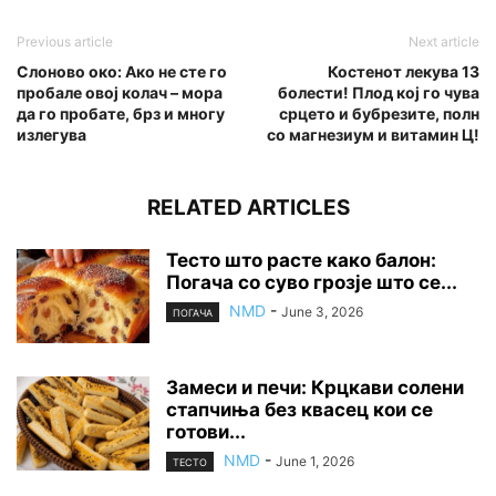
Previous article
Next article
Слоново око: Ако не сте го
Костенот лекува 13
пробале овој колач – мора
болести! Плод кој го чува
да го пробате, брз и многу
срцето и бубрезите, полн
излегува
со магнезиум и витамин Ц!
RELATED ARTICLES
Тесто што расте како балон:
Погача со суво грозје што се...
NMD
-
June 3, 2026
ПОГАЧА
Замеси и печи: Крцкави солени
стапчиња без квасец кои се
готови...
NMD
-
June 1, 2026
ТЕСТО