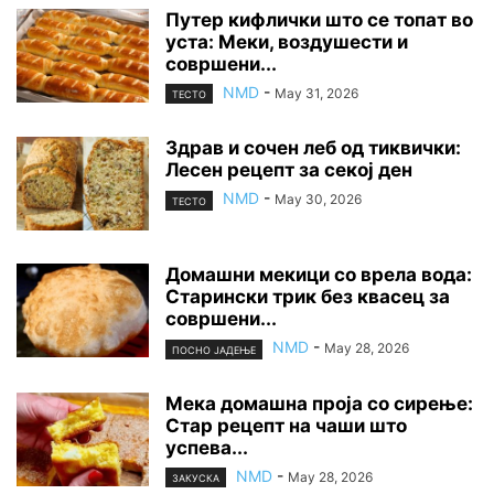
Путер кифлички што се топат во
уста: Меки, воздушести и
совршени...
NMD
-
May 31, 2026
ТЕСТО
Здрав и сочен леб од тиквички:
Лесен рецепт за секој ден
NMD
-
May 30, 2026
ТЕСТО
Домашни мекици со врела вода:
Старински трик без квасец за
совршени...
NMD
-
May 28, 2026
ПОСНО ЈАДЕЊЕ
Мека домашна проја со сирење:
Стар рецепт на чаши што
успева...
NMD
-
May 28, 2026
ЗАКУСКА