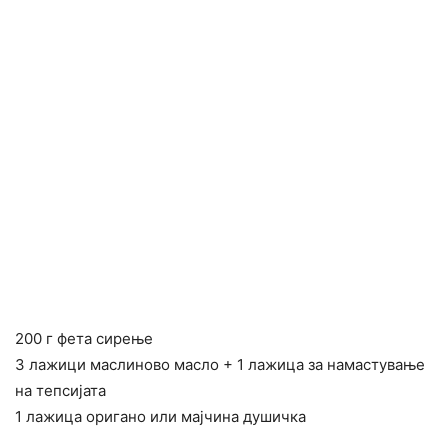
200 г фета сирење
3 лажици маслиново масло + 1 лажица за намастување
на тепсијата
1 лажица оригано или мајчина душичка