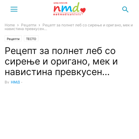
Home
Рецепти
Рецепт за полнет леб со сирење и оригано, мек и
навистина превкусен…
Рецепти
ТЕСТО
Рецепт за полнет леб со
сирење и оригано, мек и
навистина превкусен…
By
НМД
-