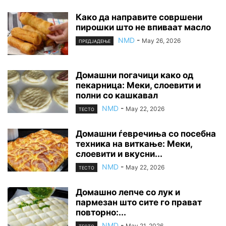
Како да направите совршени
пирошки што не впиваат масло
NMD
-
May 26, 2026
ПРЕДЈАДЕЊЕ
Домашни погачици како од
пекарница: Меки, слоевити и
полни со кашкавал
NMD
-
May 22, 2026
ТЕСТО
Домашни ѓевречиња со посебна
техника на виткање: Меки,
слоевити и вкусни...
NMD
-
May 22, 2026
ТЕСТО
Домашно лепче со лук и
пармезан што сите го прават
повторно:...
NMD
-
May 21, 2026