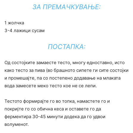
ЗА ПРЕМАЧКУВАЊЕ:
1 жолчка
3-4 лажици сусам
ПОСТАПКА:
Од состојките замаесте тесто, многу едноставно, исто
како тесто за пива (во брашното сипете ги сите состојки
и промешајте, па со постепено додавање на млаката
вода замесете меко тесто кое не се лепи.
Тестото формирајте го во топка, намастете го и
покријте го со обична кеса и оставете го да
ферментира 30-45 минути додека да го удвои
волуменот.