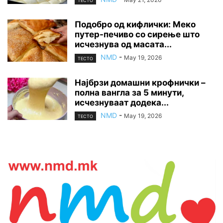
ТЕСТО
Подобро од кифлички: Меко
путер-печиво со сирење што
исчезнува од масата...
NMD
-
May 19, 2026
ТЕСТО
Најбрзи домашни крофнички –
полна вангла за 5 минути,
исчезнуваат додека...
NMD
-
May 19, 2026
ТЕСТО