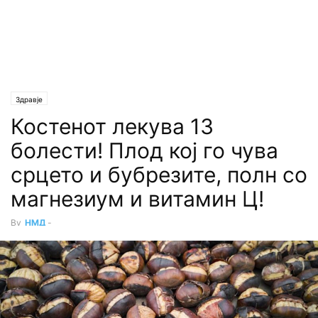
Здравје
Костенот лекува 13
болести! Плод кој го чува
срцето и бубрезите, полн со
магнезиум и витамин Ц!
By
НМД
-