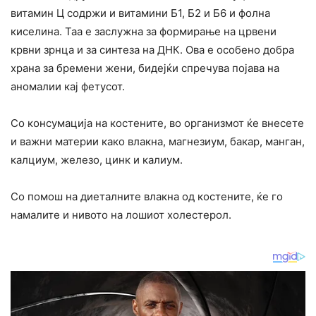
витамин Ц содржи и витамини Б1, Б2 и Б6 и фолна
киселина. Таа е заслужна за формирање на црвени
крвни зрнца и за синтеза на ДНК. Ова е особено добра
храна за бремени жени, бидејќи спречува појава на
аномалии кај фетусот.
Со консумација на костените, во организмот ќе внесете
и важни материи како влакна, магнезиум, бакар, манган,
калциум, железо, цинк и калиум.
Со помош на диеталните влакна од костените, ќе го
намалите и нивото на лошиот холестерол.