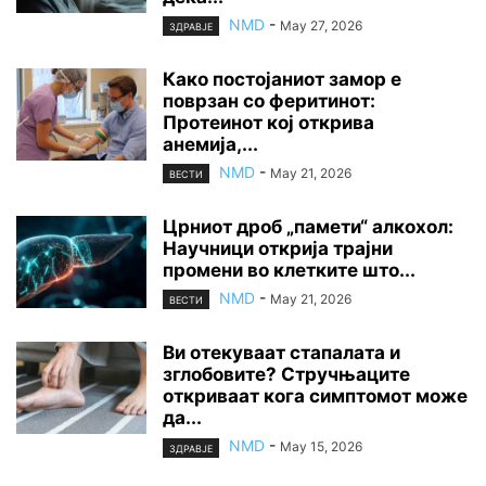
NMD
-
May 27, 2026
ЗДРАВЈЕ
Како постојаниот замор е
поврзан со феритинот:
Протеинот кој открива
анемија,...
NMD
-
May 21, 2026
ВЕСТИ
Црниот дроб „памети“ алкохол:
Научници открија трајни
промени во клетките што...
NMD
-
May 21, 2026
ВЕСТИ
Ви отекуваат стапалата и
зглобовите? Стручњаците
откриваат кога симптомот може
да...
NMD
-
May 15, 2026
ЗДРАВЈЕ