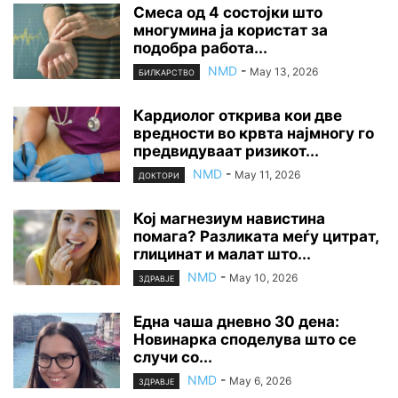
Смеса од 4 состојки што
многумина ја користат за
подобра работа...
NMD
-
May 13, 2026
БИЛКАРСТВО
Кардиолог открива кои две
вредности во крвта најмногу го
предвидуваат ризикот...
NMD
-
May 11, 2026
ДОКТОРИ
Кој магнезиум навистина
помага? Разликата меѓу цитрат,
глицинат и малат што...
NMD
-
May 10, 2026
ЗДРАВЈЕ
Една чаша дневно 30 дена:
Новинарка споделува што се
случи со...
NMD
-
May 6, 2026
ЗДРАВЈЕ