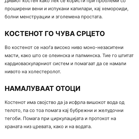
Дивиот костен како лек се користи при проблеми со
проширени вени и испукани капилари, кај хемороиди,
болни менструации и зголемена простата.
КОСТЕНОТ ГО ЧУВА СРЦЕТО
Во костенот се наоѓа високо ниво моно-незаситени
масти, како што се олеинска и палминска. Тие го штитат
кардиоваскуларниот систем и помагаат да се намали
нивото на холестеролот.
НАМАЛУВААТ ОТОЦИ
Костенот има својство да ја исфрла вишокот вода од
телото, па со тоа помага кај бубрежни и желудочни
тегоби. Помага при циркулацијата и протокот на
храната низ цревата, како и на водата.