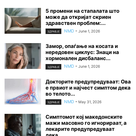
5 промени на стапалата што
може да откријат скриен
здравствен проблем:...
NMD
-
June 1, 2026
ЗДРАВЈЕ
Замор, опаѓање на косата и
нередовен циклус: Знаци на
хормонален дисбаланс...
NMD
-
June 1, 2026
ЗДРАВЈЕ
Докторите предупредуваат: Ова
е првиот и најчест симптом дека
во телото...
NMD
-
May 31, 2026
ЗДРАВЈЕ
Симптомот кој македонските
мажи масовно го игнорираат, а
лекарите предупредуваат
дека...