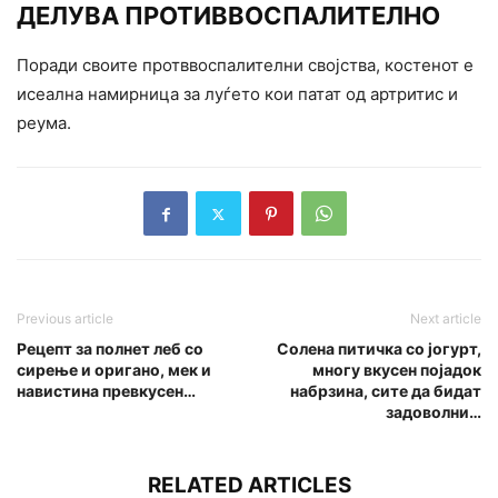
ДЕЛУВА ПРОТИВВОСПАЛИТЕЛНО
Поради своите протввоспалителни својства, костенот е
исеална намирница за луѓето кои патат од артритис и
реума.
Previous article
Next article
Рецепт за полнет леб со
Солена питичка со јогурт,
сирење и оригано, мек и
многу вкусен појадок
навистина превкусен…
набрзина, сите да бидат
задоволни…
RELATED ARTICLES