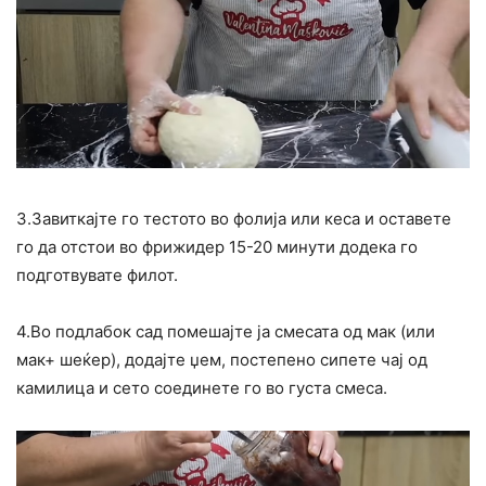
3.Завиткајте го тестото во фолија или кеса и оставете
го да отстои во фрижидер 15-20 минути додека го
подготвувате филот.
4.Во подлабок сад помешајте ја смесата од мак (или
мак+ шеќер), додајте џем, постепено сипете чај од
камилица и сето соединете го во густа смеса.