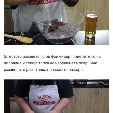
5.Тестото извадете го од фрижидер, поделете го на
половина и секоја топка на набрашнета површина
развлечете ја во тенка правоалголна кора.