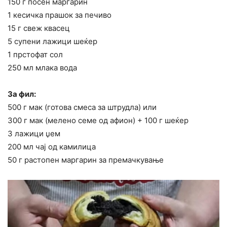
150 г посен маргарин
1 кесичка прашок за печиво
15 г свеж квасец
5 супени лажици шеќер
1 прстофат сол
250 мл млака вода
За фил:
500 г мак (готова смеса за штрудла) или
300 г мак (мелено семе од афион) + 100 г шеќер
3 лажици џем
200 мл чај од камилица
50 г растопен маргарин за премачкување