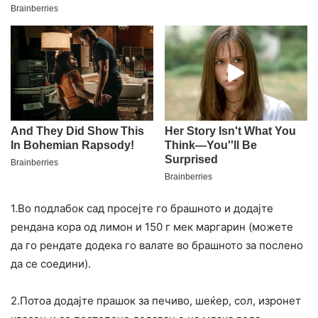
1.Во подлабок сад просејте го брашното и додајте
рендана кора од лимон и 150 г мек маргарин (можете
да го рендате додека го валате во брашното за послено
да се соедини).
2.Потоа додајте прашок за печиво, шеќер, сол, изронет