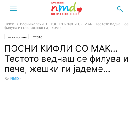
Home
посни колачи
ПОСНИ КИФЛИ СО МАК…Тестото веднаш се
филува и пече, жешки ги јадеме…
посни колачи
ТЕСТО
ПОСНИ КИФЛИ СО МАК…
Тестото веднаш се филува и
пече, жешки ги јадеме…
By
NMD
-