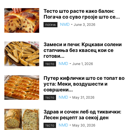
Тесто што расте како балон:
Погача со суво грозје што се...
NMD
-
June 3, 2026
ПОГАЧА
Замеси и печи: Крцкави солени
стапчиња без квасец кои се
готови...
NMD
-
June 1, 2026
ТЕСТО
Путер кифлички што се топат во
уста: Меки, воздушести и
совршени...
NMD
-
May 31, 2026
ТЕСТО
Здрав и сочен леб од тиквички:
Лесен рецепт за секој ден
NMD
-
May 30, 2026
ТЕСТО