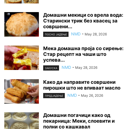
Домашни мекици со врела вода:
Старински трик без квасец за
совршени...
NMD
-
May 28, 2026
ПОСНО ЈАДЕЊЕ
Мека домашна проја со сирење:
Стар рецепт на чаши што
успева...
NMD
-
May 28, 2026
ЗАКУСКА
Како да направите совршени
пирошки што не впиваат масло
NMD
-
May 26, 2026
ПРЕДЈАДЕЊЕ
Домашни погачици како од
пекарница: Меки, слоевити и
полни со кашкавал