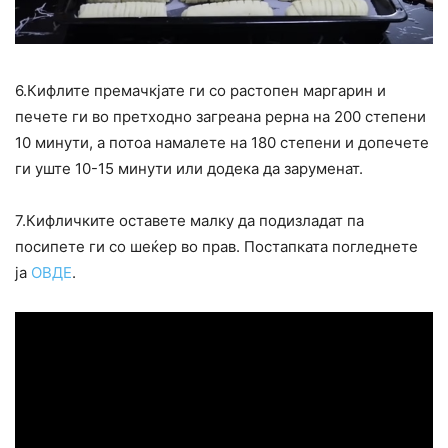
6.Кифлите премачкјате ги со растопен маргарин и
печете ги во претходно загреана рерна на 200 степени
10 минути, а потоа намалете на 180 степени и допечете
ги уште 10-15 минути или додека да заруменат.
7.Кифличките оставете малку да подизладат па
посипете ги со шеќер во прав. Постапката погледнете
ја
ОВДЕ
.