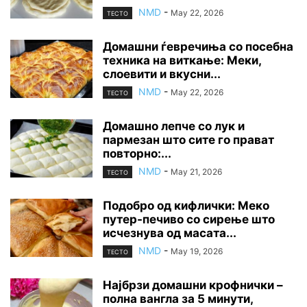
NMD
-
May 22, 2026
ТЕСТО
Домашни ѓевречиња со посебна
техника на виткање: Меки,
слоевити и вкусни...
NMD
-
May 22, 2026
ТЕСТО
Домашно лепче со лук и
пармезан што сите го прават
повторно:...
NMD
-
May 21, 2026
ТЕСТО
Подобро од кифлички: Меко
путер-печиво со сирење што
исчезнува од масата...
NMD
-
May 19, 2026
ТЕСТО
Најбрзи домашни крофнички –
полна вангла за 5 минути,