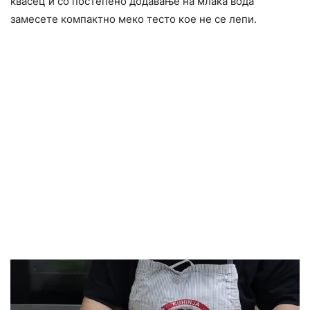
квасец и со постепено додавање на млака вода
замесете компактно меко тесто кое не се лепи.