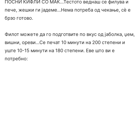
ПОСНИ КИФЛИ СО МАК…Тестото веднаш се филува и
пече, жешки ги јадеме…Нема потреба од чекање, сè е
брзо готово.
Филот можете да го подготвите по вкус од јаболка, џем,
вишни, ореви…Се печат 10 минути на 200 степени и
уште 10-15 минути на 180 степени. Еве што ви е
потребно: