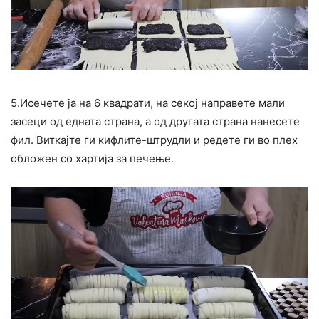
5.Исечете ја на 6 квадрати, на секој направете мали
засеци од едната страна, а од другата страна нанесете
фил. Виткајте ги кифлите-штрудли и редете ги во плех
обложен со хартија за печење.