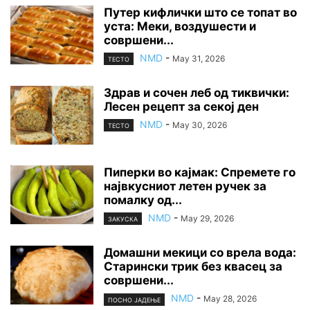
Путер кифлички што се топат во
уста: Меки, воздушести и
совршени...
NMD
-
May 31, 2026
ТЕСТО
Здрав и сочен леб од тиквички:
Лесен рецепт за секој ден
NMD
-
May 30, 2026
ТЕСТО
Пиперки во кајмак: Спремете го
највкусниот летен ручек за
помалку од...
NMD
-
May 29, 2026
ЗАКУСКА
Домашни мекици со врела вода:
Старински трик без квасец за
совршени...
NMD
-
May 28, 2026
ПОСНО ЈАДЕЊЕ