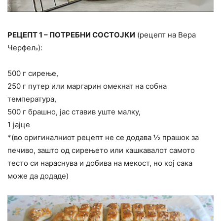
РЕЦЕПТ 1 – ПОТРЕБНИ СОСТОЈКИ
(рецепт на Вера
Черфељ):
500 г сирење,
250 г путер или маргарин омекнат на собна
температура,
500 г брашно, јас ставив уште малку,
1 јајце
*(во оригиналниот рецепт не се додава ½ прашок за
печиво, зашто од сирењето или кашкавалот самото
тесто си нараснува и добива на мекост, но кој сака
може да додаде)