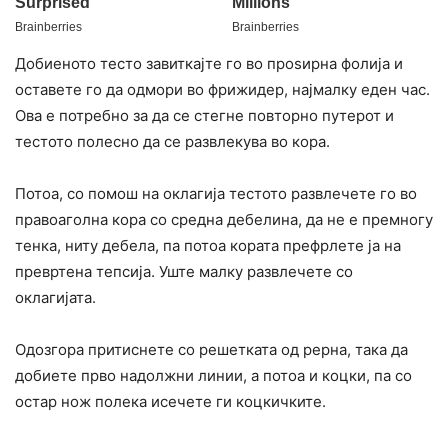
Добиеното тесто завиткајте го во проѕирна фолија и
оставете го да одмори во фрижидер, најмалку еден час.
Ова е потребно за да се стегне повторно путерот и
тестото полесно да се развлекува во кора.
Потоа, со помош на оклагија тестото развлечете го во
правоаголна кора со средна дебелина, да не е премногу
тенка, ниту дебела, па потоа кората префрлете ја на
превртена тепсија. Уште малку развлечете со
оклагијата.
Одозгора притиснете со решетката од рерна, така да
добиете прво надолжни линии, а потоа и коцки, па со
остар нож полека исечете ги коцкичките.