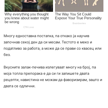
Многу едноставна постапка, па откако ја научив
започнав секој ден да си месам. Тестото е меко и
податливо за работа, а може да се прави со квасец или
без.
Вкусните залак-печива излегуваат многу на број, па
моја топла препорака е да си ги запишете двата
рецепти, навистина не можам да фаворизирам, зашто и
двата се одлични.