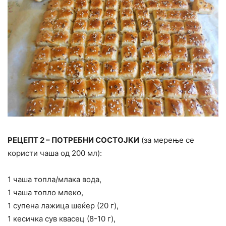
РЕЦЕПТ 2 – ПОТРЕБНИ СОСТОЈКИ
(за мерење се
користи чаша од 200 мл):
1 чаша топла/млака вода,
1 чаша топло млеко,
1 супена лажица шеќер (20 г),
1 кесичка сув квасец (8-10 г),