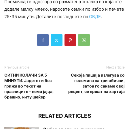
Премачкајте одозгора со разматена жолчка во која сте
додале малку млеко, наросете семки по избор и печете
25-35 минути. Деталите погледнете ги
ОВДЕ
.
Previous article
Next article
СИТНИ КОЛАЧИ ЗА 5
Секоја пишија излегува со
МИНУТИ: Јадете ги без
големина на три обични,
грижа во текот на
затоа го сакаме овој
празниците – нема јајца,
рецепт, се пржат на хартија
брашно, ниту шеќер
RELATED ARTICLES