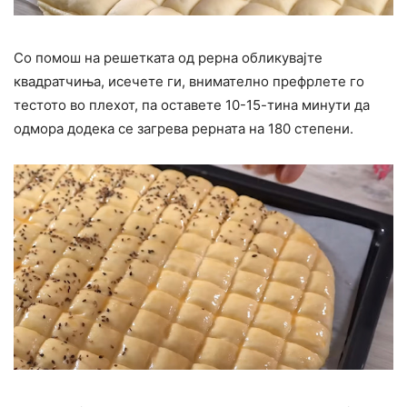
Со помош на решетката од рерна обликувајте
квадратчиња, исечете ги, внимателно префрлете го
тестото во плехот, па оставете 10-15-тина минути да
одмора додека се загрева рерната на 180 степени.