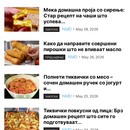
Мека домашна проја со сирење:
Стар рецепт на чаши што
успева...
NMD
-
May 28, 2026
ЗАКУСКА
Како да направите совршени
пирошки што не впиваат масло
NMD
-
May 26, 2026
ПРЕДЈАДЕЊЕ
Полнети тиквички со месо –
сочен домашен ручек со јогурт
и...
NMD
-
May 25, 2026
ЗАКУСКА
Тиквички повкусни од пица: Брз
домашен рецепт што сите го
подготвуваат...
NMD
-
May 24, 2026