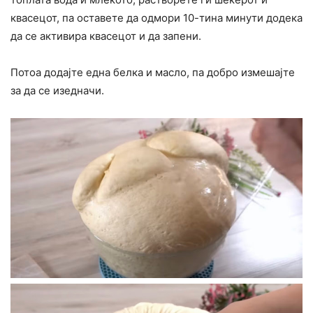
квасецот, па оставете да одмори 10-тина минути додека
да се активира квасецот и да запени.
Потоа додајте една белка и масло, па добро измешајте
за да се изедначи.