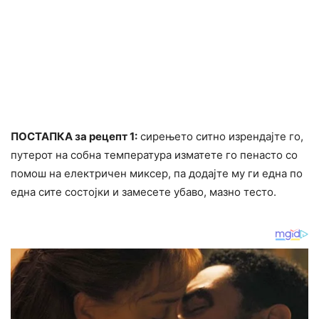
ПОСТАПКА за рецепт 1:
сирењето ситно изрендајте го,
путерот на собна температура изматете го пенасто со
помош на електричен миксер, па додајте му ги една по
една сите состојки и замесете убаво, мазно тесто.