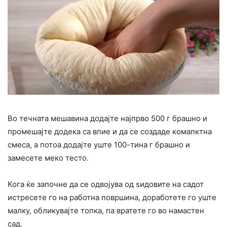
Во течната мешавина додајте најпрво 500 г брашно и
промешајте додека са впие и да се создаде комапктна
смеса, а потоа додајте уште 100-тина г брашно и
замесете меко тесто.
Кога ќе започне да се одвојува од ѕидовите на садот
истресете го на работна површина, доработете го уште
малку, обликувајте топка, па вратете го во намастен
сад.