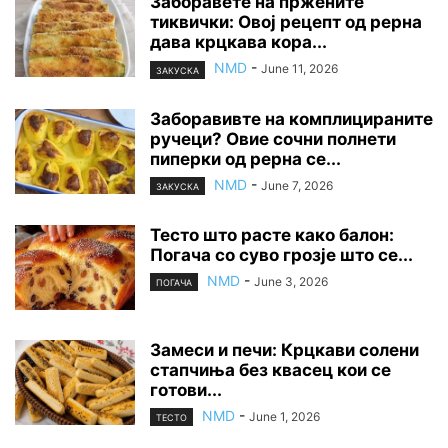
Заборавете на пржените
тиквички: Овој рецепт од рерна
дава крцкава кора...
NMD
-
June 11, 2026
ЗАКУСКА
Заборавивте на комплицираните
ручеци? Овие сочни полнети
пиперки од рерна се...
NMD
-
June 7, 2026
ЗАКУСКА
Тесто што расте како балон:
Погача со суво грозје што се...
NMD
-
June 3, 2026
ПОГАЧА
Замеси и печи: Крцкави солени
стапчиња без квасец кои се
готови...
NMD
-
June 1, 2026
ТЕСТО