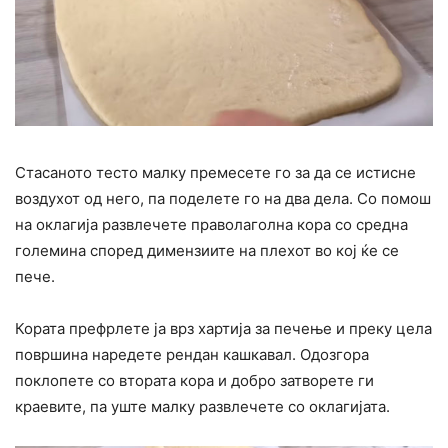
Стасаното тесто малку премесете го за да се истисне
воздухот од него, па поделете го на два дела. Со помош
на оклагија развлечете праволаголна кора со средна
големина според димензиите на плехот во кој ќе се
пече.
Кората префрлете ја врз хартија за печење и преку цела
површина наредете рендан кашкавал. Одозгора
поклопете со втората кора и добро затворете ги
краевите, па уште малку развлечете со оклагијата.