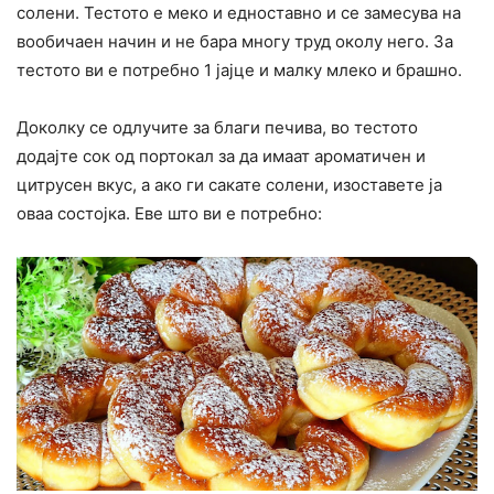
солени. Тестото е меко и едноставно и се замесува на
вообичаен начин и не бара многу труд околу него. За
тестото ви е потребно 1 јајце и малку млеко и брашно.
Доколку се одлучите за благи печива, во тестото
додајте сок од портокал за да имаат ароматичен и
цитрусен вкус, а ако ги сакате солени, изоставете ја
оваа состојка. Еве што ви е потребно: