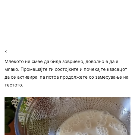
<
Млекото не смее да биде зовриено, доволно е да е
млако. Промешајте ги состојките и почекајте квасецот
да се активира, па потоа продолжете со замесување на
тестото.