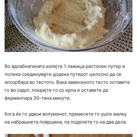
Во вдлабнатината излејте 1 лажица растопен путер и
полека соединувајте додека путерот целосно да се
апсорбира во тестото. Вака замесеното тесто оставете
го во садот, покријте го со крпа и оставете да
ферментира 30-тина минути.
Кога ќе го удвои волуменот, премесете го уште малку
на набрашнета површина, па поделете го на два дела.