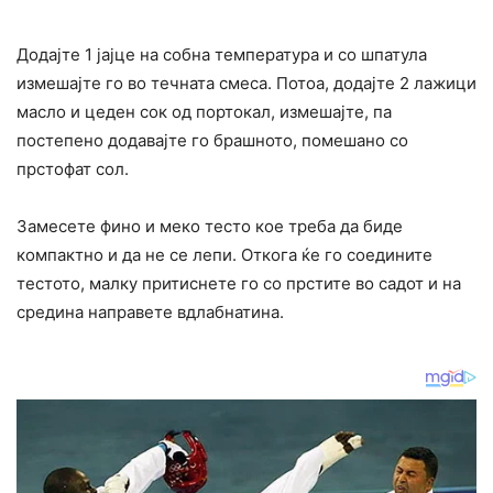
Додајте 1 јајце на собна температура и со шпатула
измешајте го во течната смеса. Потоа, додајте 2 лажици
масло и цеден сок од портокал, измешајте, па
постепено додавајте го брашното, помешано со
прстофат сол.
Замесете фино и меко тесто кое треба да биде
компактно и да не се лепи. Откога ќе го соедините
тестото, малку притиснете го со прстите во садот и на
средина направете вдлабнатина.