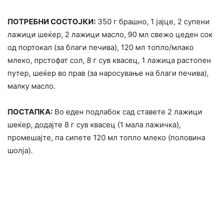
ПОТРЕБНИ СОСТОЈКИ:
350 г брашно, 1 јајце, 2 супени
лажици шеќер, 2 лажици масло, 90 мл свежо цеден сок
од портокал (за благи печива), 120 мл топло/млако
млеко, прстофат сол, 8 г сув квасец, 1 лажица растопен
путер, шеќер во прав (за наросување на благи печива),
малку масло.
ПОСТАПКА:
Во еден подлабок сад ставете 2 лажици
шеќер, додајте 8 г сув квасец (1 мала лажичка),
промешајте, па сипете 120 мл топло млеко (половина
шолја).