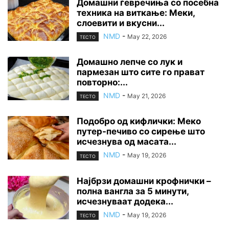
Домашни ѓевречиња со посебна
техника на виткање: Меки,
слоевити и вкусни...
NMD
-
May 22, 2026
ТЕСТО
Домашно лепче со лук и
пармезан што сите го прават
повторно:...
NMD
-
May 21, 2026
ТЕСТО
Подобро од кифлички: Меко
путер-печиво со сирење што
исчезнува од масата...
NMD
-
May 19, 2026
ТЕСТО
Најбрзи домашни крофнички –
полна вангла за 5 минути,
исчезнуваат додека...
NMD
-
May 19, 2026
ТЕСТО