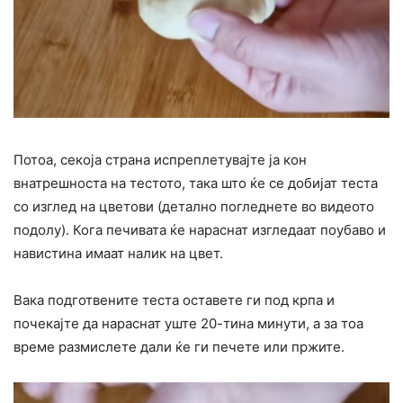
Потоа, секоја страна испреплетувајте ја кон
внатрешноста на тестото, така што ќе се добијат теста
со изглед на цветови (детално погледнете во видеото
подолу). Кога печивата ќе нараснат изгледаат поубаво и
навистина имаат налик на цвет.
Вака подготвените теста оставете ги под крпа и
почекајте да нараснат уште 20-тина минути, а за тоа
време размислете дали ќе ги печете или пржите.