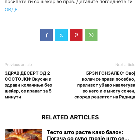
посипете ги со шеќер во прав. Деталите погледнете ги
ОВДЕ
.
Previous article
Next article
ЗДРАВ ДЕСЕРТ ОД 2
БРЗИ ГОНЗАЛЕС: Овој
СОСТОЈКИ: Вкусни и
колач се прави посебно,
здрави колачиња без
преливот убаво навлегува
шеќер, се прават за 5
во него и е многу сочен,
минути
според рецептот на Радица
RELATED ARTICLES
Тесто што расте како балон:
Погача со суво грозје што се...