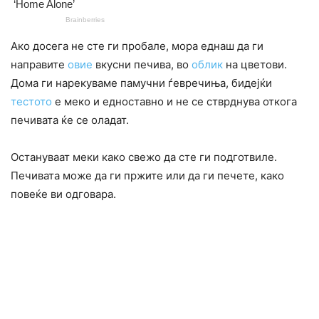
Ако досега не сте ги пробале, мора еднаш да ги
направите
овие
вкусни печива, во
облик
на цветови.
Дома ги нарекуваме памучни ѓевречиња, бидејќи
тестото
е меко и едноставно и не се стврднува откога
печивата ќе се оладат.
Остануваат меки како свежо да сте ги подготвиле.
Печивата може да ги пржите или да ги печете, како
повеќе ви одговара.