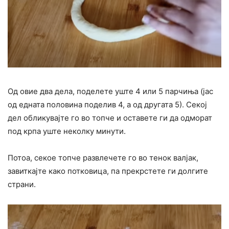
Од овие два дела, поделете уште 4 или 5 парчиња (јас
од едната половина поделив 4, а од другата 5). Секој
дел обликувајте го во топче и оставете ги да одморат
под крпа уште неколку минути.
Потоа, секое топче развлечете го во тенок валјак,
завиткајте како потковица, па прекрстете ги долгите
страни.