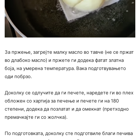
За пржење, загрејте малку масло во тавче (не се пржат
во длабоко масло) и пржете ги додека фатат златна
боја, на умерена температура. Вака подготвувањето
оди побрзо.
Доколку се одлучите да ги печете, наредете ги во плех
обложен со хартија за печење и печете ги на 180
степени, додека да позлатат и да омекнат (претходно
премачкајте ги со жолчка).
По подготовката, доколку сте подготвиле благи печива