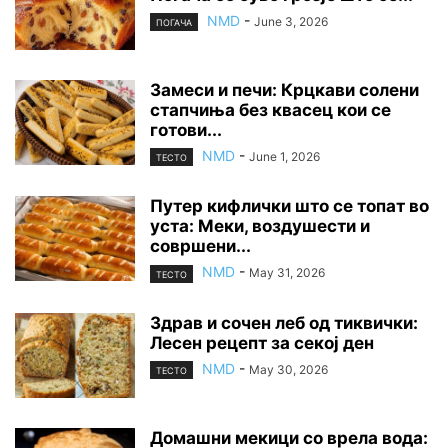
NMD
-
June 3, 2026
ПОГАЧА
Замеси и печи: Крцкави солени
стапчиња без квасец кои се
готови...
NMD
-
June 1, 2026
ТЕСТО
Путер кифлички што се топат во
уста: Меки, воздушести и
совршени...
NMD
-
May 31, 2026
ТЕСТО
Здрав и сочен леб од тиквички:
Лесен рецепт за секој ден
NMD
-
May 30, 2026
ТЕСТО
Домашни мекици со врела вода: