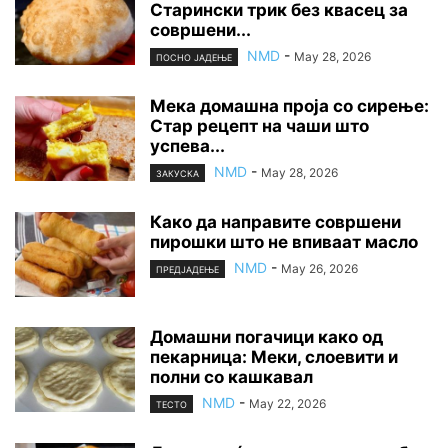
Старински трик без квасец за
совршени...
NMD
-
May 28, 2026
ПОСНО ЈАДЕЊЕ
Мека домашна проја со сирење:
Стар рецепт на чаши што
успева...
NMD
-
May 28, 2026
ЗАКУСКА
Како да направите совршени
пирошки што не впиваат масло
NMD
-
May 26, 2026
ПРЕДЈАДЕЊЕ
Домашни погачици како од
пекарница: Меки, слоевити и
полни со кашкавал
NMD
-
May 22, 2026
ТЕСТО