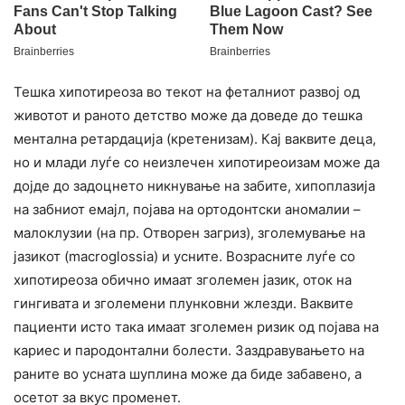
Тешка хипотиреоза во текот на феталниот развој од
животот и раното детство може да доведе до тешка
ментална ретардација (кретенизам). Кај ваквите деца,
но и млади луѓе со неизлечен хипотиреоизам може да
дојде до задоцнето никнување на забите, хипоплазија
на забниот емајл, појава на ортодонтски аномалии –
малоклузии (на пр. Отворен загриз), зголемување на
јазикот (macroglossia) и усните. Возрасните луѓе со
хипотиреоза обично имаат зголемен јазик, оток на
гингивата и зголемени плунковни жлезди. Ваквите
пациенти исто така имаат зголемен ризик од појава на
кариес и пародонтални болести. Заздравувањето на
раните во усната шуплина може да биде забавено, а
осетот за вкус променет.