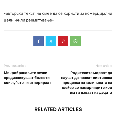
-авторски текст, не смее да се користи за комерцијални
цели и/или реемитување-
Previous article
Next article
Микробрановите печки
Родителите мораат да
предизвикуваат болести
научат да прават вистинска
кои луѓето ги игнорираат
проценка на количината на
шеќер во намирниците кои
им ги даваат на децата
RELATED ARTICLES