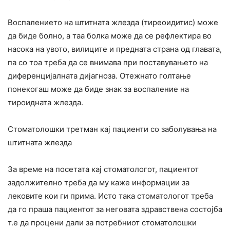
Воспалението на штитната жлезда (тиреоидитис) може
да биде болно, а таа болка може да се рефлектира во
насока на увото, вилиците и предната страна од главата,
па со тоа треба да се внимава при поставувањето на
диференцијалната дијагноза. Отежнато голтање
понекогаш може да биде знак за воспаление на
тироидната жлезда.
Стоматолошки третман кај пациенти со заболувања на
штитната жлезда
За време на посетата кај стоматологот, пациентот
задолжително треба да му каже информации за
лековите кои ги прима. Исто така стоматологот треба
да го праша пациентот за неговата здравствена состојба
т.е да процени дали за потребниот стоматолошки