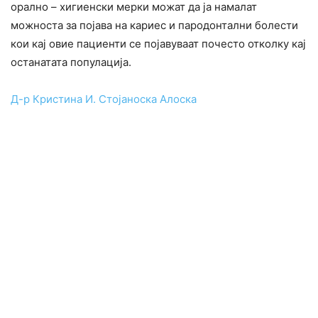
орално – хигиенски мерки можат да ја намалат
можноста за појава на кариес и пародонтални болести
кои кај овие пациенти се појавуваат почесто отколку кај
останатата популација.
Д-р Кристина И. Стојаноска Алоска