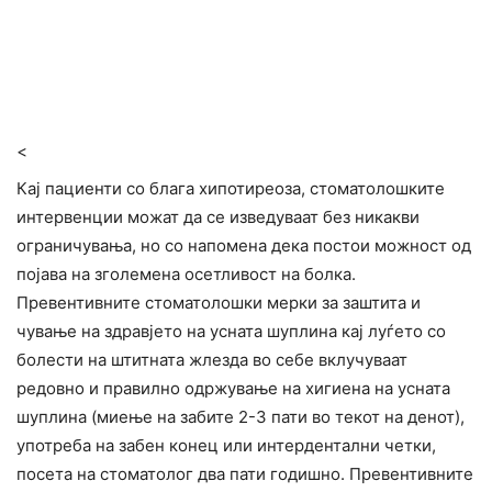
<
Кај пациенти со блага хипотиреоза, стоматолошките
интервенции можат да се изведуваат без никакви
ограничувања, но со напомена дека постои можност од
појава на зголемена осетливост на болка.
Превентивните стоматолошки мерки за заштита и
чување на здравјето на усната шуплина кај луѓето со
болести на штитната жлезда во себе вклучуваат
редовно и правилно одржување на хигиена на усната
шуплина (миење на забите 2-3 пати во текот на денот),
употреба на забен конец или интердентални четки,
посета на стоматолог два пати годишно. Превентивните