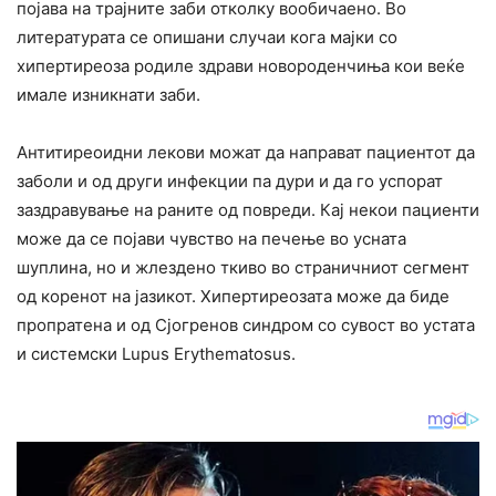
појава на трајните заби отколку вообичаено. Во
литературата се опишани случаи кога мајки со
хипертиреоза родиле здрави новороденчиња кои веќе
имале изникнати заби.
Антитиреоидни лекови можат да направат пациентот да
заболи и од други инфекции па дури и да го успорат
заздравување на раните од повреди. Кај некои пациенти
може да се појави чувство на печење во усната
шуплина, но и жлездено ткиво во страничниот сегмент
од коренот на јазикот. Хипертиреозата може да биде
пропратена и од Сјогренов синдром со сувост во устата
и системски Lupus Erythematosus.