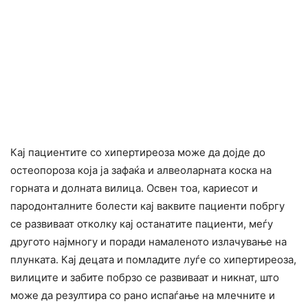
Кај пациентите со хипертиреоза може да дојде до
остеопороза која ја зафаќа и алвеоларната коска на
горната и долната вилица. Освен тоа, кариесот и
пародонталните болести кај ваквите пациенти побргу
се развиваат отколку кај останатите пациенти, меѓу
другото најмногу и поради намаленото излачување на
плунката. Кај децата и помладите луѓе со хипертиреоза,
вилиците и забите побрзо се развиваат и никнат, што
може да резултира со рано испаѓање на млечните и