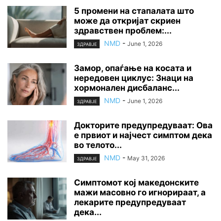
5 промени на стапалата што
може да откријат скриен
здравствен проблем:...
NMD
-
June 1, 2026
ЗДРАВЈЕ
Замор, опаѓање на косата и
нередовен циклус: Знаци на
хормонален дисбаланс...
NMD
-
June 1, 2026
ЗДРАВЈЕ
Докторите предупредуваат: Ова
е првиот и најчест симптом дека
во телото...
NMD
-
May 31, 2026
ЗДРАВЈЕ
Симптомот кој македонските
мажи масовно го игнорираат, а
лекарите предупредуваат
дека...