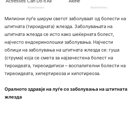
Милиони луѓе ширум светот заболуваат од болести на
штитната (тироидната) жлезда. Заболувањата на
штитната жлезда се исто како шеќерната болест,
најчесто ендокринолошки заболувања. Најчести
облици на заболувања на штитната жлезда се: гуша
(струма) која се смета за најзачестена болест на
тироидеата, тиреоидитиси – воспалителни болести на
тиреоидеата, хипертиреоза и хипотиреоза.
Оралното здравје на луѓе со заболувања на штитната
жлезда