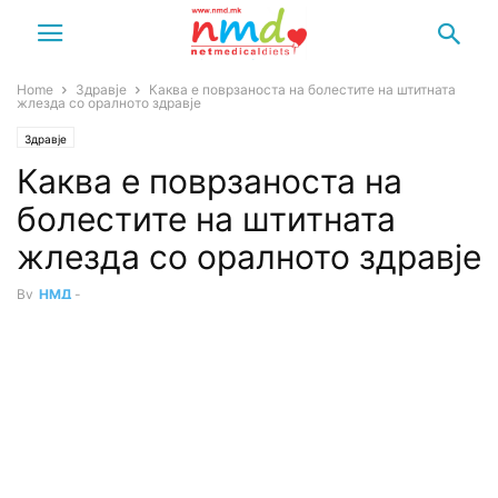
Home
Здравје
Каква е поврзаноста на болестите на штитната
жлезда со оралното здравје
Здравје
Каква е поврзаноста на
болестите на штитната
жлезда со оралното здравје
By
НМД
-