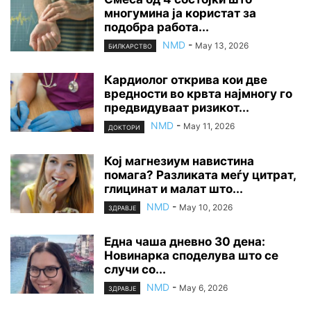
многумина ја користат за
подобра работа...
NMD
-
May 13, 2026
БИЛКАРСТВО
Кардиолог открива кои две
вредности во крвта најмногу го
предвидуваат ризикот...
NMD
-
May 11, 2026
ДОКТОРИ
Кој магнезиум навистина
помага? Разликата меѓу цитрат,
глицинат и малат што...
NMD
-
May 10, 2026
ЗДРАВЈЕ
Една чаша дневно 30 дена:
Новинарка споделува што се
случи со...
NMD
-
May 6, 2026
ЗДРАВЈЕ