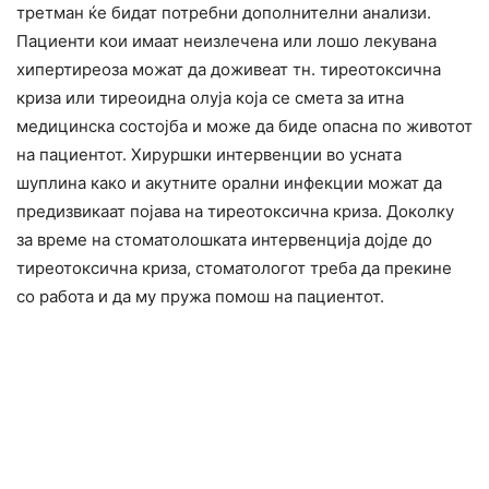
третман ќе бидат потребни дополнителни анализи.
Пациенти кои имаат неизлечена или лошо лекувана
хипертиреоза можат да доживеат тн. тиреотоксична
криза или тиреоидна олуја која се смета за итна
медицинска состојба и може да биде опасна по животот
на пациентот. Хируршки интервенции во усната
шуплина како и акутните орални инфекции можат да
предизвикаат појава на тиреотоксична криза. Доколку
за време на стоматолошката интервенција дојде до
тиреотоксична криза, стоматологот треба да прекине
со работа и да му пружа помош на пациентот.