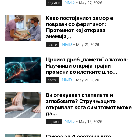
NMD
-
May 27, 2026
ЗДРАВЈЕ
Како постојаниот замор е
поврзан со феритинот:
Протеинот кој открива
анемија,...
NMD
-
May 21, 2026
ВЕСТИ
Црниот дроб „памети“ алкохол:
Научници открија трајни
промени во клетките што...
NMD
-
May 21, 2026
ВЕСТИ
Ви отекуваат стапалата и
зглобовите? Стручњаците
откриваат кога симптомот може
да...
NMD
-
May 15, 2026
ЗДРАВЈЕ
Смеса од 4 состојки што