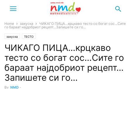
Home
закуска
ЧИКАГО ПИЦА…крцкаво тесто со богат сос…Сите
го бараат најдобриот рецепт…Запишете си го…
закуска
ТЕСТО
ЧИКАГО ПИЦА…крцкаво
тесто со богат сос…Сите го
бараат најдобриот рецепт…
Запишете си го…
By
NMD
-