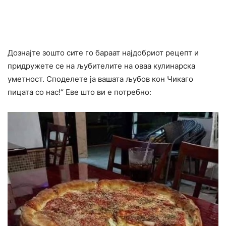
Дознајте зошто сите го бараат најдобриот рецепт и
придружете се на љубителите на оваа кулинарска
уметност. Споделете ја вашата љубов кон Чикаго
пицата со нас!“ Еве што ви е потребно: