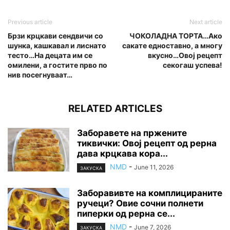
Previous article
Next article
Брзи крцкави сендвичи со
ЧОКОЛАДНА ТОРТА…Ако
шунка, кашкавал и лиснато
сакате едноставно, а многу
тесто…На децата им се
вкусно…Овој рецепт
омилени, а гостите прво по
секогаш успева!
нив посегнуваат…
RELATED ARTICLES
Заборавете на пржените
тиквички: Овој рецепт од рерна
дава крцкава кора...
NMD
-
June 11, 2026
ЗАКУСКА
Заборавивте на комплицираните
ручеци? Овие сочни полнети
пиперки од рерна се...
NMD
-
June 7, 2026
ЗАКУСКА