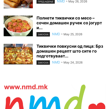
NMD
-
May 26, 2026
ПРЕДЈАДЕЊЕ
Полнети тиквички со месо –
сочен домашен ручек со јогурт
и...
NMD
-
May 25, 2026
ЗАКУСКА
Тиквички повкусни од пица: Брз
домашен рецепт што сите го
подготвуваат...
NMD
-
May 24, 2026
ЗАКУСКА