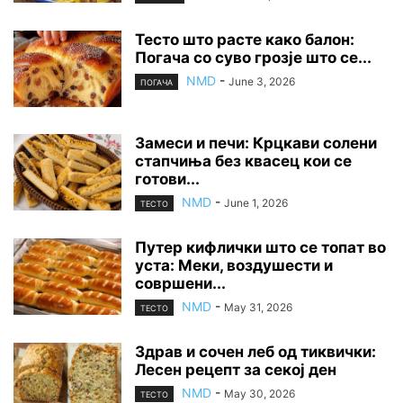
Тесто што расте како балон:
Погача со суво грозје што се...
NMD
-
June 3, 2026
ПОГАЧА
Замеси и печи: Крцкави солени
стапчиња без квасец кои се
готови...
NMD
-
June 1, 2026
ТЕСТО
Путер кифлички што се топат во
уста: Меки, воздушести и
совршени...
NMD
-
May 31, 2026
ТЕСТО
Здрав и сочен леб од тиквички:
Лесен рецепт за секој ден
NMD
-
May 30, 2026
ТЕСТО