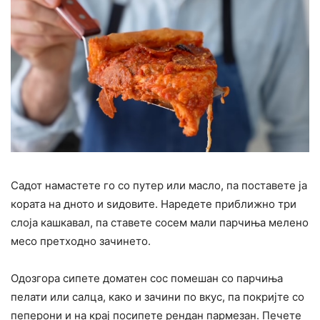
Садот намастете го со путер или масло, па поставете ја
кората на дното и ѕидовите. Наредете приближно три
слоја кашкавал, па ставете сосем мали парчиња мелено
месо претходно зачинето.
Одозгора сипете доматен сос помешан со парчиња
пелати или салца, како и зачини по вкус, па покријте со
пеперони и на крај посипете рендан пармезан. Печете