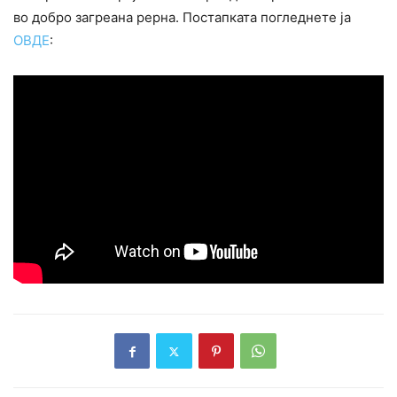
во добро загреана рерна. Постапката погледнете ја
ОВДЕ
: