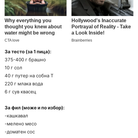
За тесто (за 1 пица):
375-400 г брашно
10 г сол
40 г путер на собна Т
220 г млака вода
6 г сув квасец
За фил (може и по избор):
-кашкавал
-мелено месо
-доматен сос