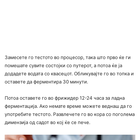
Замесете го тестото во процесор, така што прво ќе ги
помешате сувите состојки со путерот, а потоа ќе ја
додадете водата со квасецот. Обликувајте го во топка и
оставете да ферментира 30 минути.
Потоа оставете го во фрижидер 12-24 часа за ладна
ферментација. Ако немате време можете веднаш да го
употребите тестото. Развлечете го во кора со поголема
димензија од садот во кој ќе се пече.