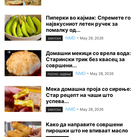
Пиперки во кајмак: Спремете го
највкусниот летен ручек за
помалку од...
NMD
-
May 29, 2026
ЗАКУСКА
Домашни мекици со врела вода:
Старински трик без квасец за
совршени...
NMD
-
May 28, 2026
ПОСНО ЈАДЕЊЕ
Мека домашна проја со сирење:
Стар рецепт на чаши што
успева...
NMD
-
May 28, 2026
ЗАКУСКА
Како да направите совршени
пирошки што не впиваат масло