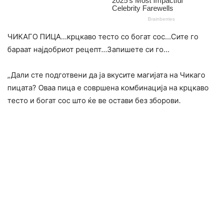
ЧИКАГО ПИЦА…крцкаво тесто со богат сос…Сите го
бараат најдобриот рецепт…Запишете си го…
„Дали сте подготвени да ја вкусите магијата на Чикаго
пицата? Оваа пица е совршена комбинација на крцкаво
тесто и богат сос што ќе ве остави без зборови.