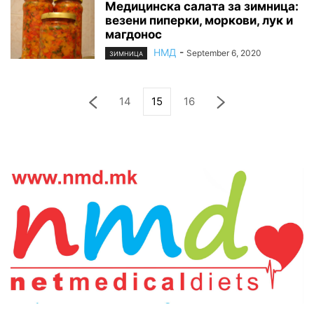
Медицинска салата за зимница:
везени пиперки, моркови, лук и
магдонос
НМД
-
September 6, 2020
ЗИМНИЦА
14
15
16