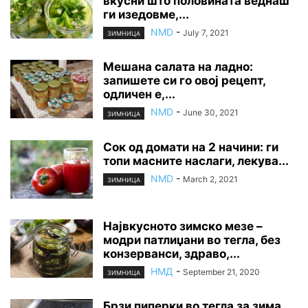
вкусни што половината веднаш
ги изедовме,...
NMD
-
July 7, 2021
ЗИМНИЦА
Мешана салата на ладно:
запишете си го овој рецепт,
одличен е,...
NMD
-
June 30, 2021
ЗИМНИЦА
Сок од домати на 2 начини: ги
топи масните наслаги, лекува...
NMD
-
March 2, 2021
ЗИМНИЦА
Највкусното зимско мезе –
модри патлиџани во тегла, без
конзерванси, здраво,...
НМД
-
September 21, 2020
ЗИМНИЦА
Брзи пиперки во тегла за зима,