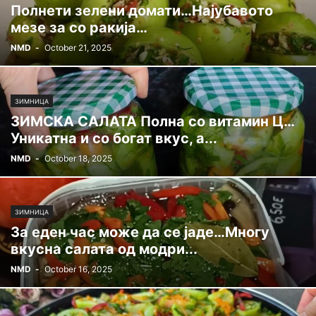
Полнети зелени домати…Најубавото
мезе за со ракија…
NMD
-
October 21, 2025
ЗИМНИЦА
ЗИМСКА САЛАТА Полна со витамин Ц…
Уникатна и со богат вкус, а...
NMD
-
October 18, 2025
ЗИМНИЦА
За еден час може да се јаде…Многу
вкусна салата од модри...
NMD
-
October 16, 2025