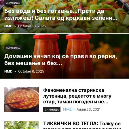
ЗИМНИЦА
Без вода и без готвење…Прсти да
излижеш! Салата од крцкави зелени...
NMD
-
October 16, 2025
ЗИМНИЦА
Домашен кечап кој се прави во рерна,
без мешање и без...
NMD
-
October 6, 2025
Феноменална старинска
лутеница, рецептот е многу
стар, таман погоден и не...
NMD
-
August 3, 2021
ЗИМНИЦА
ТИКВИЧКИ ВО ТЕГЛА: Толку се