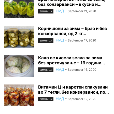
без конзерванси – вкусно и...
НМД
-
September 21, 2020
ЗИМНИЦА
Корнишони за зима – брзо и без
конзерванси, од 2 кг...
НМД
-
September 17, 2020
ЗИМНИЦА
Како се кисели зелка за зима
без преточување – 16 години...
НМД
-
September 16, 2020
ЗИМНИЦА
Витамин Ц и каротен спакувани
во 7 тегли, без конзерванси, по...
НМД
-
September 12, 2020
ЗИМНИЦА