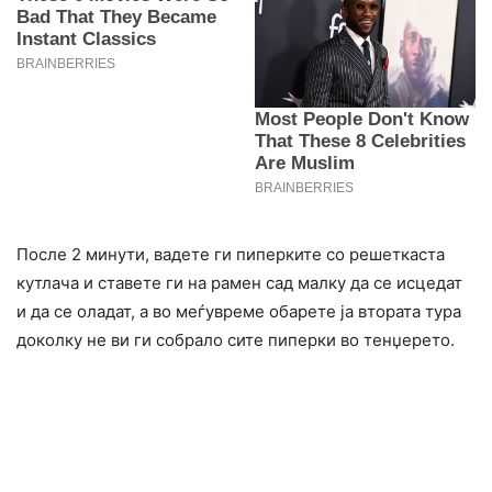
После 2 минути, вадете ги пиперките со решеткаста
кутлача и ставете ги на рамен сад малку да се исцедат
и да се оладат, а во меѓувреме обарете ја втората тура
доколку не ви ги собрало сите пиперки во тенџерето.