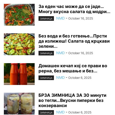
За еден час може да се јаде…
Многу вкусна салата од модри...
NMD
-
October 16, 2025
ЗИМНИЦА
Без вода и без готвење…Прсти
да излижеш! Салата од крцкави
зелени...
NMD
-
October 16, 2025
ЗИМНИЦА
Домашен кечап кој се прави во
рерна, без мешање и без...
NMD
-
October 6, 2025
ЗИМНИЦА
БРЗА ЗИМНИЦА ЗА 30 минути
во тегли…Вкусни пиперки без
конзерванси
NMD
-
October 6, 2025
ЗИМНИЦА