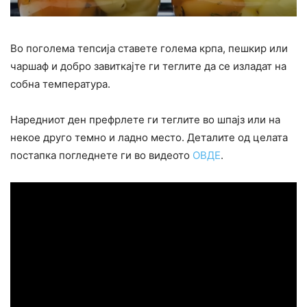
Во поголема тепсија ставете голема крпа, пешкир или
чаршаф и добро завиткајте ги теглите да се изладат на
собна температура.
Наредниот ден префрлете ги теглите во шпајз или на
некое друго темно и ладно место. Деталите од целата
постапка погледнете ги во видеото
ОВДЕ
.