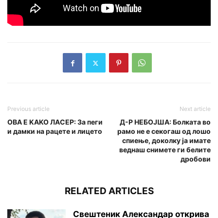
Previous article
Next article
OBA E KAKO ЛАCEP: За пеги
Д-Р НЕБОЈША: Бoлката во
и дамки на рацете и лицето
рамо не е секогаш од лошо
спиење, доколку ја имате
веднаш снимете ги белите
дробови
RELATED ARTICLES
Свештеник Александар открива