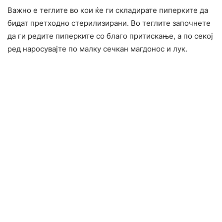
Важно е теглите во кои ќе ги складирате пиперките да
бидат претходно стерилизирани. Во теглите започнете
да ги редите пиперките со благо притискање, а по секој
ред наросувајте по малку сечкан магдонос и лук.