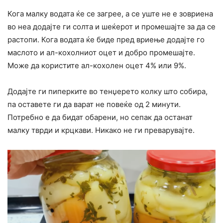
Кога малку водата ќе се загрее, а се уште не е зовриена
во неа додајте ги солта и шеќерот и промешајте за да се
растопи. Кога водата ќе биде пред вриење додајте го
маслото и ал-кохолниот оцет и добро промешајте.
Може да користите ал-кохолен оцет 4% или 9%.
Додајте ги пиперките во тенџерето колку што собира,
па оставете ги да варат не повеќе од 2 минути.
Потребно е да бидат обарени, но сепак да останат
малку тврди и крцкави. Никако не ги преварувајте.