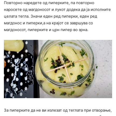
Повторно наредете од пиперките, па повторно
наросете од магдоносот и лукот додека да ја исполните
целата тегла. Значи еден ред пиперки, еден ред
магдонос и пиперки,а на крајот се завршува со
магдоносот, пиперките и црн пипер во зрна.
За пиперките да не ви излезат од теглата при отворање,