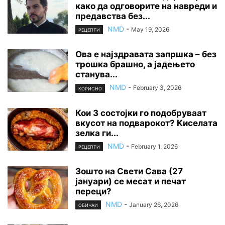
како да одговорите на навреди и
предавства без...
NMD
-
May 19, 2026
РЕЦЕПТИ
Ова е најздравата запршка – без
трошка брашно, а јадењето
станува...
NMD
-
February 3, 2026
КОРИСНО
Кои 3 состојки го подобруваат
вкусот на подварокот? Киселата
зелка ги...
NMD
-
February 1, 2026
РЕЦЕПТИ
Зошто на Свети Сава (27
јануари) се месат и печат
переци?
NMD
-
January 26, 2026
ОБИЧАИ