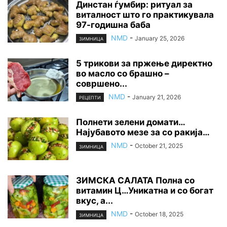
Динстан ѓумбир: ритуал за
виталност што го практикувала
97-годишна баба
NMD
-
January 25, 2026
ЗИМНИЦА
5 трикови за пржење директно
во масло со брашно –
совршено...
NMD
-
January 21, 2026
РЕЦЕПТИ
Полнети зелени домати…
Најубавото мезе за со ракија…
NMD
-
October 21, 2025
ЗИМНИЦА
ЗИМСКА САЛАТА Полна со
витамин Ц…Уникатна и со богат
вкус, а...
NMD
-
October 18, 2025
ЗИМНИЦА