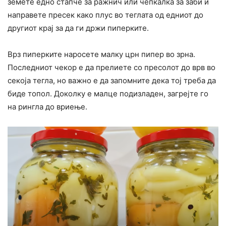
земете едно стапче за ражнич или чепкалка за заби и
направете пресек како плус во теглата од едниот до
другиот крај за да ги држи пиперките.
Врз пиперките наросете малку црн пипер во зрна.
Последниот чекор е да прелиете со пресолот до врв во
секоја тегла, но важно е да запомните дека тој треба да
биде топол. Доколку е малце подизладен, загрејте го
на рингла до вриење.