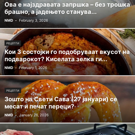
Ова е најздравата запршка – без трошка
брашно, а јадењето станува...
NMD
-
February 3, 2026
РЕЦЕПТИ
Кои 3 состојки го подобруваат вкусот на
подварокот? Киселата зелка ги...
NMD
-
February 1, 2026
РЕЦЕПТИ
Зошто на Свети Сава (27 јануари) се
месат и печат переци?
NMD
-
January 26, 2026