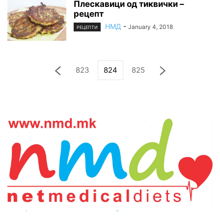
Плескавици од тиквички –
рецепт
НМД
-
January 4, 2018
РЕЦЕПТИ
823
824
825