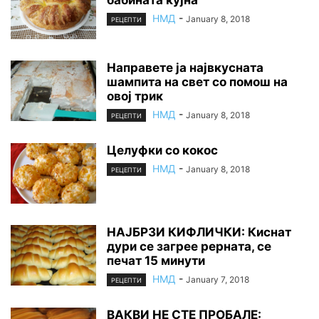
бабината кујна
НМД
-
January 8, 2018
РЕЦЕПТИ
Направете ја највкусната
шампита на свет со помош на
овој трик
НМД
-
January 8, 2018
РЕЦЕПТИ
Целуфки со кокос
НМД
-
January 8, 2018
РЕЦЕПТИ
НАЈБРЗИ КИФЛИЧКИ: Киснат
дури се загрее рерната, се
печат 15 минути
НМД
-
January 7, 2018
РЕЦЕПТИ
ВАКВИ НЕ СТЕ ПРОБАЛЕ: