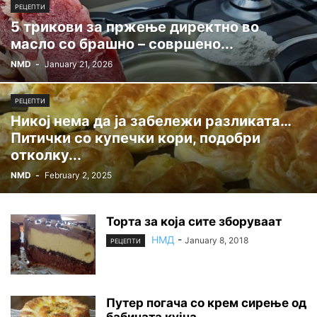
РЕЦЕПТИ
5 трикови за пржење директно во
масло со брашно – совршено...
NMD
-
January 21, 2026
РЕЦЕПТИ
Никој нема да ја забележи разликата…
Питички со купечки кори, подобри
отколку...
NMD
-
February 2, 2025
Торта за која сите зборуваат
НМД
-
January 8, 2018
РЕЦЕПТИ
Путер погача со крем сирење од