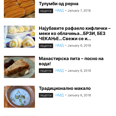
Тулумби од рерна
НМД
-
January 7, 2018
РЕЦЕПТИ
Најубавите рафаело кифлички –
меки ко облачиња…БРЗИ, БЕЗ
ЧЕКАЊЕ…Свежи се и...
НМД
-
January 6, 2018
РЕЦЕПТИ
Манастирска пита – посно на
вода!
НМД
-
January 6, 2018
РЕЦЕПТИ
Традиционално макало
НМД
-
January 6, 2018
РЕЦЕПТИ