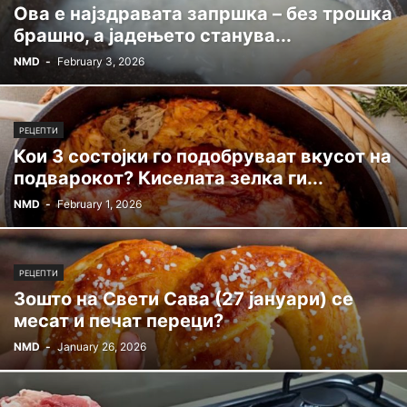
Ова е најздравата запршка – без трошка
брашно, а јадењето станува...
NMD
-
February 3, 2026
РЕЦЕПТИ
Кои 3 состојки го подобруваат вкусот на
подварокот? Киселата зелка ги...
NMD
-
February 1, 2026
РЕЦЕПТИ
Зошто на Свети Сава (27 јануари) се
месат и печат переци?
NMD
-
January 26, 2026