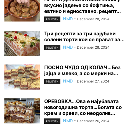
вкусно јадење со ќофтиња,
евтино и едноставно, рецепт...
NMD
-
December 28, 2024
РЕЦЕПТИ
Три рецепти за три најубави
солени торти кои се прават за...
NMD
-
December 28, 2024
РЕЦЕПТИ
ПОСНО ЧУДО ОД КОЛАЧ…Без
јајца и млеко, а со мерки на...
NMD
-
December 27, 2024
РЕЦЕПТИ
ОРЕВОВКА…Ова е најубавата
новогодишна торта…Богата со
крем и ореви, со неодолив...
NMD
-
December 26, 2024
РЕЦЕПТИ