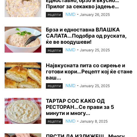
Едноставно, брзо и вкусно…
Прилог за секакво јадење…
NMD
-
January 26, 2025
РЕЦЕПТИ
Брза и едноставна ВЛАШКА
САЛАТА…Подобра од руската,
ќе ве воодушеви!
NMD
-
January 25, 2025
РЕЦЕПТИ
Највкусната пита со сирење и
готови кори…Рецепт кој ќе стане
ваш...
NMD
-
January 25, 2025
РЕЦЕПТИ
ТАРТАР СОС КАКО ОД
РЕСТОРАН…Се прави за 5
минути и многу...
NMD
-
January 8, 2025
РЕЦЕПТИ
ПРСТИ ДА ИЗЛИЖЕШ…Многу