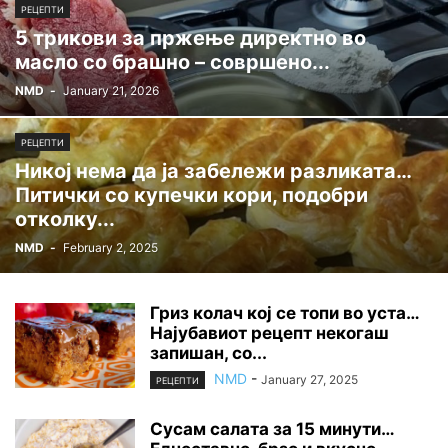
РЕЦЕПТИ
5 трикови за пржење директно во
масло со брашно – совршено...
NMD
-
January 21, 2026
РЕЦЕПТИ
Никој нема да ја забележи разликата…
Питички со купечки кори, подобри
отколку...
NMD
-
February 2, 2025
Гриз колач кој се топи во уста…
Најубавиот рецепт некогаш
запишан, со...
NMD
-
January 27, 2025
РЕЦЕПТИ
Сусам салата за 15 минути…