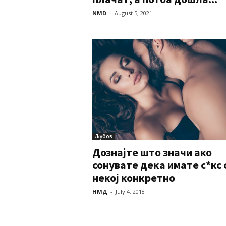
NMD
-
August 5, 2021
Љубов
Дознајте што значи ако
сонувате дека имате с*кс 
некој конкретно
НМД
-
July 4, 2018