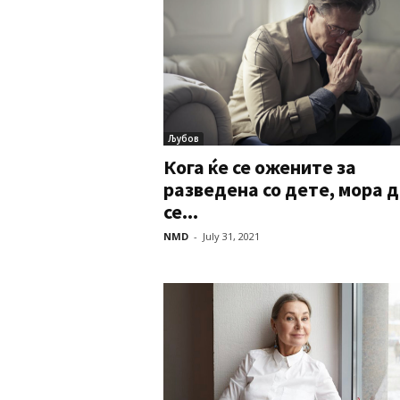
Љубов
Кога ќе се ожените за
разведена со дете, мора д
се...
NMD
-
July 31, 2021