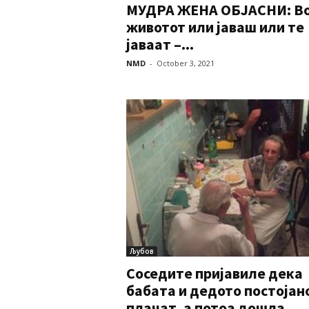
МУДРА ЖЕНА ОБЈАСНИ: В
животот или јаваш или те
јаваат –...
NMD
-
October 3, 2021
Љубов
Соседите пријавиле дека
бабата и дедото постојан
плачат, а потоа дошла...