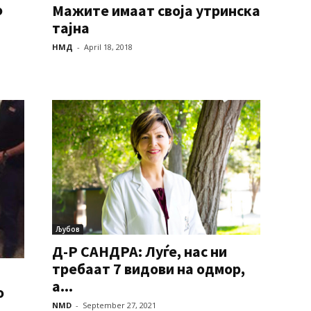
о
Мажите имаат своја утринска
тајна
НМД
-
April 18, 2018
Љубов
Д-Р САНДРА: Луѓе, нас ни
требаат 7 видови на одмор,
а...
о
NMD
-
September 27, 2021