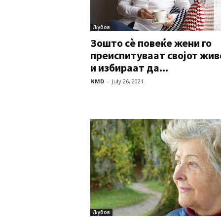
Љубов
Зошто сè повеќе жени го
преиспитуваат својот жив
и избираат да...
NMD
-
July 26, 2021
Љубов