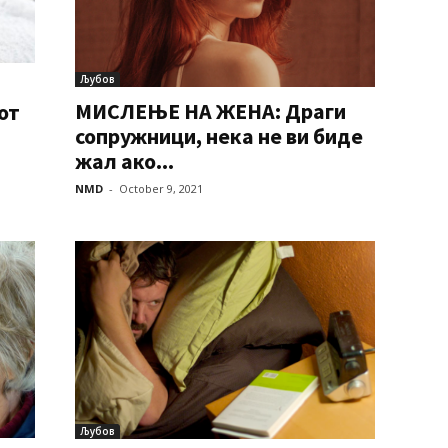
Љубов
МИСЛЕЊЕ НА ЖЕНА: Драги
от
сопружници, нека не ви биде
жал ако...
NMD
-
October 9, 2021
Љубов