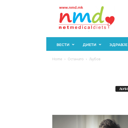
Н
М
Д
ВЕСТИ
ДИЕТИ
ЗДРАВЈЕ
Home
Останато
Љубов
ЉУБ