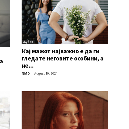
Љубов
Кај мажот најважно е да ги
гледате неговите особини, а
а
не...
NMD
-
August 10, 2021