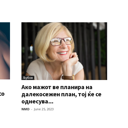
Љубов
Ако мажот ве планира на
со
далекосежен план, тој ќе се
однесува...
NMD
-
June 25, 2023