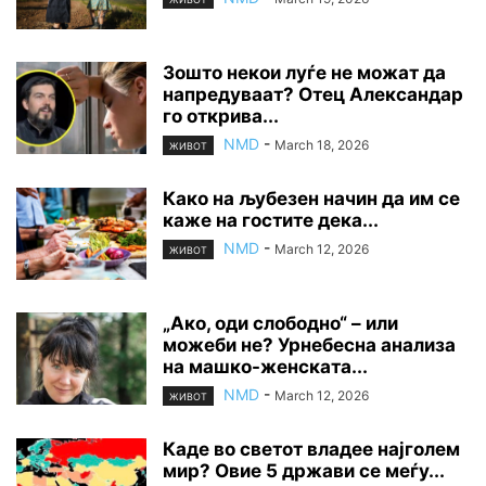
Зошто некои луѓе не можат да
напредуваат? Отец Александар
го открива...
NMD
-
March 18, 2026
ЖИВОТ
Како на љубезен начин да им се
каже на гостите дека...
NMD
-
March 12, 2026
ЖИВОТ
„Ако, оди слободно“ – или
можеби не? Урнебесна анализа
на машко-женската...
NMD
-
March 12, 2026
ЖИВОТ
Каде во светот владее најголем
мир? Овие 5 држави се меѓу...