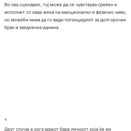
Во ова сценарио, тој може да се чувствува среќен и
исполнет со оваа жена на емоционално и физичко ниво,
но можеби нема да го види потенцијалот за долгорочен
брак и заедничка иднина.
<
Друг случај е кога мажот бара личност која ќе му