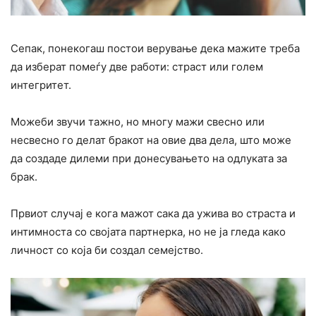
Сепак, понекогаш постои верување дека мажите треба
да изберат помеѓу две работи: страcт или голем
интегритет.
Можеби звучи тажно, но многу мажи свесно или
несвесно го делат бракот на овие два дела, што може
да создаде дилеми при донесувањето на одлуката за
брак.
Првиот случај е кога мажот сака да ужива во cтраста и
интимноста со својата партнерка, но не ја гледа како
личност со која би создал семејство.