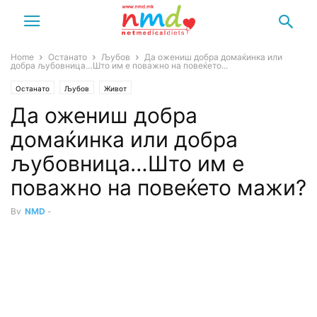
Home
Останато
Љубов
Да ожениш добра домаќинка или
добра љyбовница…Што им е поважно на повеќето...
Останато
Љубов
Живот
Да ожениш добра
домаќинка или добра
љyбовница…Што им е
поважно на повеќето мажи?
By
NMD
-