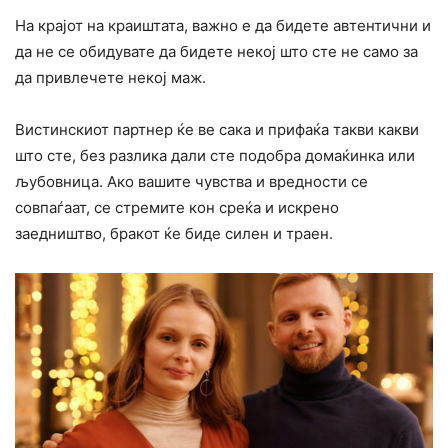
На крајот на краиштата, важно е да бидете автентични и
да не се обидувате да бидете некој што сте не само за
да привлечете некој маж.
Вистинскиот партнер ќе ве сака и прифаќа такви какви
што сте, без разлика дали сте подобра домаќинка или
љyбовница. Ако вашите чувства и вредности се
совпаѓаат, се стремите кон среќа и искрено
заедништво, бракот ќе биде силен и траен.