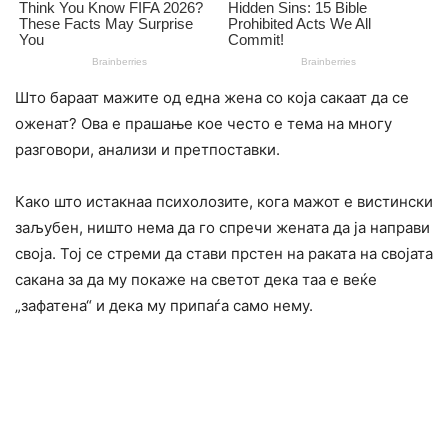
Што бараат мажите од една жена со која сакаат да се
оженат? Ова е прашање кое често е тема на многу
разговори, анализи и претпоставки.
Како што истакнаа психолозите, кога мажот е вистински
заљубен, ништо нема да го спречи жената да ја направи
своја. Тој се стреми да стави прстен на раката на својата
сакана за да му покаже на светот дека таа е веќе
„зафатена“ и дека му припаѓа само нему.