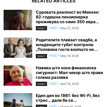
RELATED ARTICLES
Суровата реалност во Минхен:
82-годишна пензионерка
преживува со само 350 евра...
NMD
-
May 27, 2026
ЖИВОТ
Родителите плаќаат свадба, а
младенците губат контрола:
„Половина гости воопшто не...
NMD
-
May 19, 2026
ЖИВОТ
Навика што носи финансиска
сигурност: Мал чекор што прави
голема разлика
NMD
-
April 18, 2026
ЖИВОТ
Еден ден во 1981: без Wi-Fi, без
стрес… дали би се...
NMD
-
March 19, 2026
ЖИВОТ