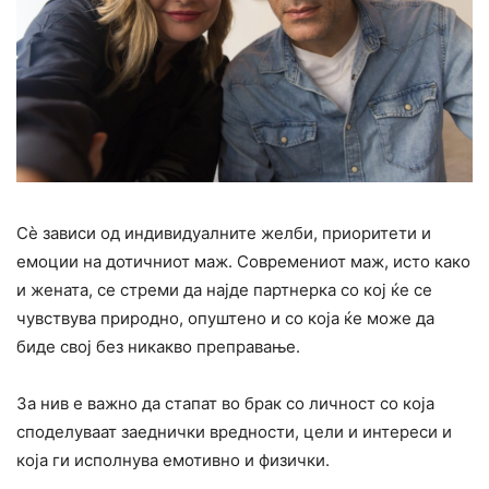
Сè зависи од индивидуалните желби, приоритети и
емоции на дотичниот маж. Современиот маж, исто како
и жената, се стреми да најде партнерка со кој ќе се
чувствува природно, опуштено и со која ќе може да
биде свој без никакво преправање.
За нив е важно да стапат во брак со личност со која
споделуваат заеднички вредности, цели и интереси и
која ги исполнува емотивно и физички.