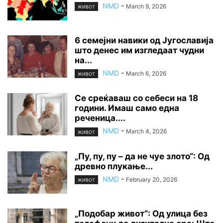
NMD
-
March 9, 2026
ЖИВОТ
6 семејни навики од Југославија
што денес им изгледаат чудни
на...
NMD
-
March 6, 2026
ЖИВОТ
Се среќаваш со себеси на 18
години. Имаш само една
реченица....
NMD
-
March 4, 2026
ЖИВОТ
„Пу, пу, пу – да не чуе злото“: Од
древно плукање...
NMD
-
February 20, 2026
ЖИВОТ
„Подобар живот“: Од улица без