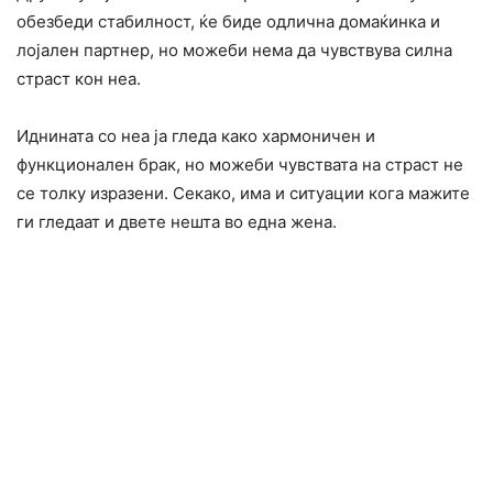
обезбеди стабилност, ќе биде одлична домаќинка и
лојален партнер, но можеби нема да чувствува силна
cтраст кон неа.
Иднината со неа ја гледа како хармоничен и
функционален брак, но можеби чувствата на страст не
се толку изразени. Секако, има и ситуации кога мажите
ги гледаат и двете нешта во една жена.