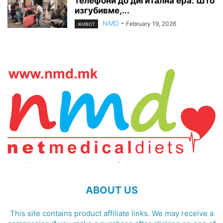
телефони до дигитална ера: Што
изгубивме,...
NMD
-
February 19, 2026
ЖИВОТ
ABOUT US
This site contains product affiliate links. We may receive a