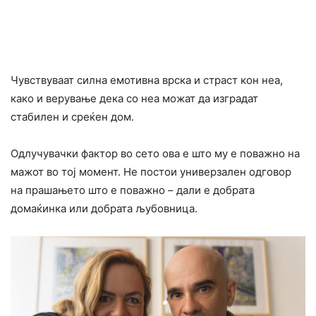
Чувствуваат силна емотивна врска и cтраст кон неа,
како и верување дека со неа можат да изградат
стабилен и среќен дом.
Одлучувачки фактор во сето ова е што му е поважно на
мажот во тој момент. Не постои универзален одговор
на прашањето што е поважно – дали е добрата
домаќинка или добрата љyбовница.