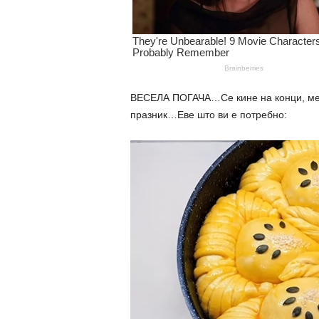
ВЕСЕЛА ПОГАЧА…Се кине на конци, мека
празник…Еве што ви е потребно: