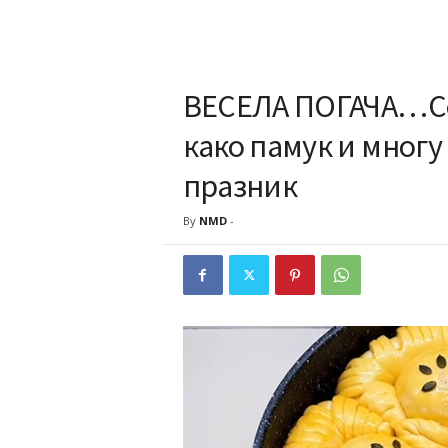
ВЕСЕЛА ПОГАЧА…Се 
како памук и многу
празник
By
NMD
-