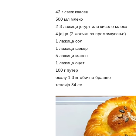
42 г свеж квасец
500 мл млеко
2-3 лажици јогурт или кисело млеко
4 јајца (2 жолчки за премачкување)
1 лажица сол
1 лажица шеќер
5 лажици масло
1 лажица оцет
100 г путер
околу 1,3 кг обично брашно
тепсија 34 см