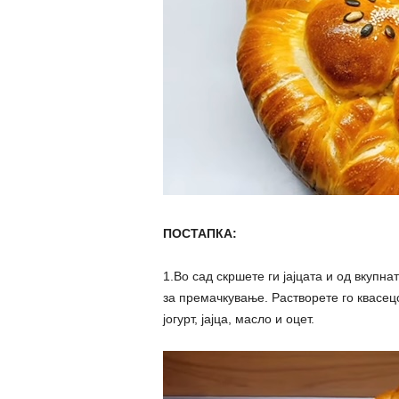
ПОСТАПКА:
1.Во сад скршете ги јајцата и од вкупна
за премачкување. Растворете го квасецо
јогурт, јајца, масло и оцет.