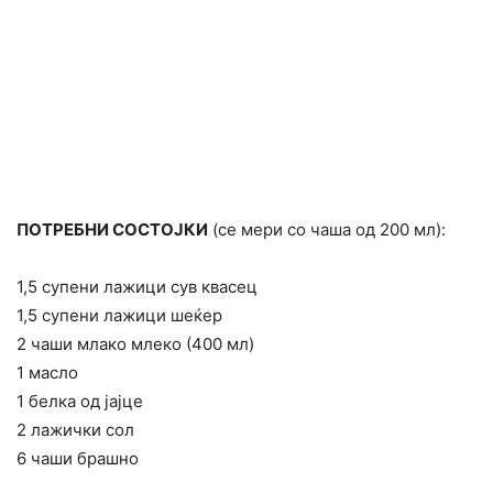
ПОТРЕБНИ СОСТОЈКИ
(се мери со чаша од 200 мл):
1,5 супени лажици сув квасец
1,5 супени лажици шеќер
2 чаши млако млеко (400 мл)
1 масло
1 белка од јајце
2 лажички сол
6 чаши брашно