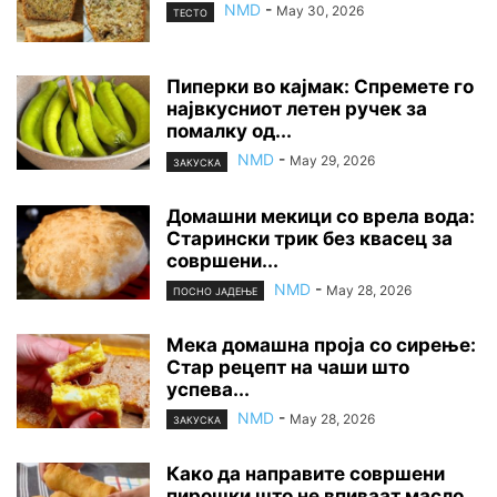
NMD
-
May 30, 2026
ТЕСТО
Пиперки во кајмак: Спремете го
највкусниот летен ручек за
помалку од...
NMD
-
May 29, 2026
ЗАКУСКА
Домашни мекици со врела вода:
Старински трик без квасец за
совршени...
NMD
-
May 28, 2026
ПОСНО ЈАДЕЊЕ
Мека домашна проја со сирење:
Стар рецепт на чаши што
успева...
NMD
-
May 28, 2026
ЗАКУСКА
Како да направите совршени
пирошки што не впиваат масло