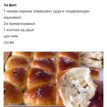
За фил:
1 чинија сирење (измешано урда и чедар/рендан
кашкавал)
За премачкување:
1 жолчка од јајце
црн ким
сусам