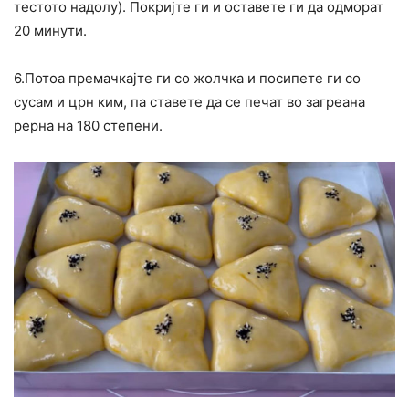
тестото надолу). Покријте ги и оставете ги да одморат
20 минути.
6.Потоа премачкајте ги со жолчка и посипете ги со
сусам и црн ким, па ставете да се печат во загреана
рерна на 180 степени.