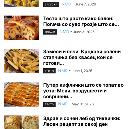
NMD
-
June 7, 2026
ЗАКУСКА
Тесто што расте како балон:
Погача со суво грозје што се...
NMD
-
June 3, 2026
ПОГАЧА
Замеси и печи: Крцкави солени
стапчиња без квасец кои се
готови...
NMD
-
June 1, 2026
ТЕСТО
Путер кифлички што се топат во
уста: Меки, воздушести и
совршени...
NMD
-
May 31, 2026
ТЕСТО
Здрав и сочен леб од тиквички:
Лесен рецепт за секој ден