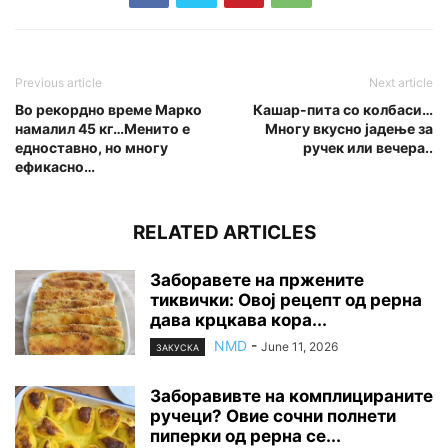
Previous article
Next article
Во рекордно време Марко
Кашар-пита со колбаси…
намалил 45 кг…Менито е
Многу вкусно јадење за
едноставно, но многу
ручек или вечера..
ефикасно…
RELATED ARTICLES
Заборавете на пржените
тиквички: Овој рецепт од рерна
дава крцкава кора...
NMD
-
June 11, 2026
ЗАКУСКА
Заборавивте на комплицираните
ручеци? Овие сочни полнети
пиперки од рерна се...