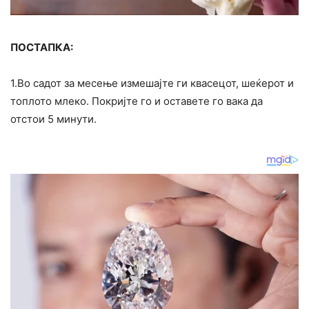
ПОСТАПКА:
1.Во садот за месење измешајте ги квасецот, шеќерот и
топлото млеко. Покријте го и оставете го вака да
отстои 5 минути.