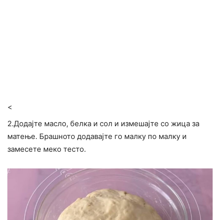
<
2.Додајте масло, белка и сол и измешајте со жица за
матење. Брашното додавајте го малку по малку и
замесете меко тесто.