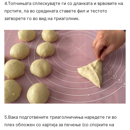
4.Топчињата сплескувајте ги со дланката и врвовите на
прстите, па во средината ставете фил и тестото
затворете го во вид на триаголник.
5.Вака подготвените триаголничиња наредете ги во
плех обложен со хартија за печење (со спојките на