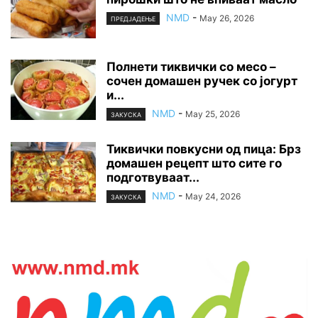
NMD
-
May 26, 2026
ПРЕДЈАДЕЊЕ
Полнети тиквички со месо –
сочен домашен ручек со јогурт
и...
NMD
-
May 25, 2026
ЗАКУСКА
Тиквички повкусни од пица: Брз
домашен рецепт што сите го
подготвуваат...
NMD
-
May 24, 2026
ЗАКУСКА