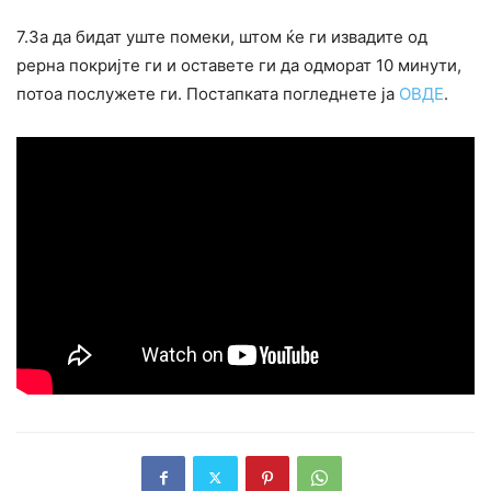
7.За да бидат уште помеки, штом ќе ги извадите од
рерна покријте ги и оставете ги да одморат 10 минути,
потоа послужете ги. Постапката погледнете ја
ОВДЕ
.