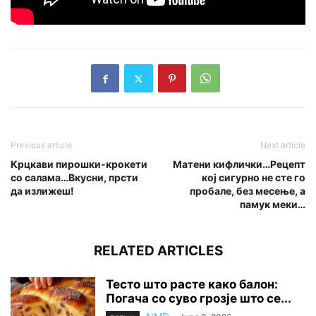
Previous article
Next article
Крцкави пирошки-крокети
Матени кифлички…Рецепт
со салама…Вкусни, прсти
кој сигурно не сте го
да излижеш!
пробале, без месење, а
памук меки…
RELATED ARTICLES
Тесто што расте како балон:
Погача со суво грозје што се...