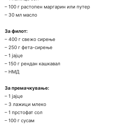
– 100 г растопен маргарин или путер
– 30 мл масло
За филот:
– 400 г свежо сирење
– 250 г фета-сирење
– 1 јајце
– 150 г рендан кашкавал
– НМД
За премачкување:
– 1 јајце
– 3 лажици млеко
– 1 прстофат сол
– 100 г сусам