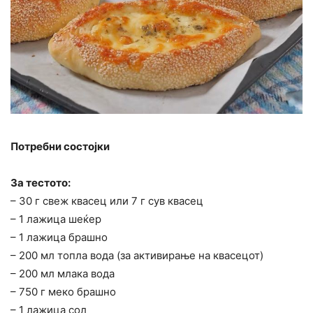
Потребни состојки
За тестото:
– 30 г свеж квасец или 7 г сув квасец
– 1 лажица шеќер
– 1 лажица брашно
– 200 мл топла вода (за активирање на квасецот)
– 200 мл млака вода
– 750 г меко брашно
– 1 лажица сол