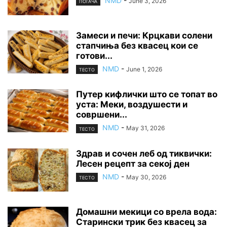
NMD
-
June 3, 2026
ПОГАЧА
Замеси и печи: Крцкави солени
стапчиња без квасец кои се
готови...
NMD
-
June 1, 2026
ТЕСТО
Путер кифлички што се топат во
уста: Меки, воздушести и
совршени...
NMD
-
May 31, 2026
ТЕСТО
Здрав и сочен леб од тиквички:
Лесен рецепт за секој ден
NMD
-
May 30, 2026
ТЕСТО
Домашни мекици со врела вода:
Старински трик без квасец за