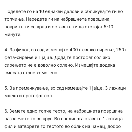
Поделете го на 10 еднакви делови и обликувајте ги во
топчиња. Наредете ги на набрашнета површина,
покријте ги со крпа и оставете ги да отстојат 5-10
минути.
4. За филот, во сад измешајте 400 г свежо сирење, 250 г
фета-сирење и 1 јајце. Додајте прстофат сол ако
сирењето не е доволно солено. Измешајте додека
смесата стане хомогена.
5. За премачкување, во сад измешајте 1 јајце, 3 лажици
млеко и прстофат сол.
6. Земете едно топче тесто, на набрашнета површина
развлечете го во круг. Во средината ставете 1 лажица
фил и затворете го тестото во облик на чамец, добро