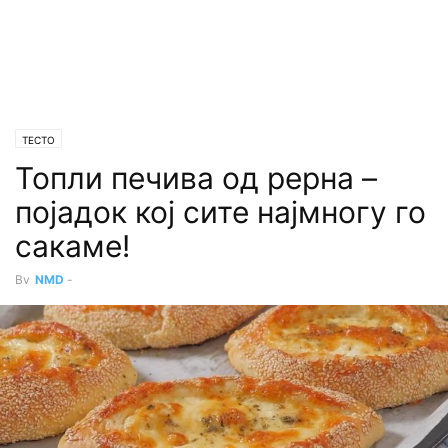
ТЕСТО
Топли печива од рерна –
појадок кој сите најмногу го
сакаме!
By
NMD
-