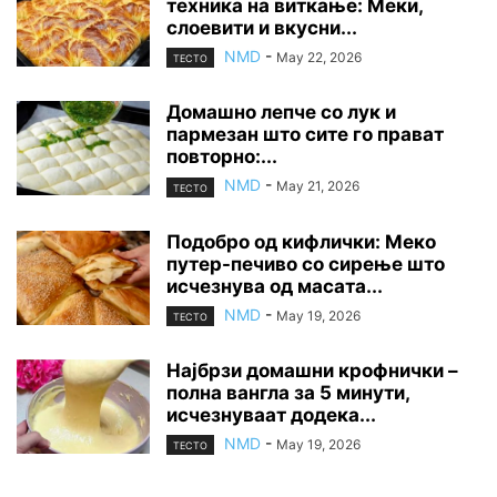
техника на виткање: Меки,
слоевити и вкусни...
NMD
-
May 22, 2026
ТЕСТО
Домашно лепче со лук и
пармезан што сите го прават
повторно:...
NMD
-
May 21, 2026
ТЕСТО
Подобро од кифлички: Меко
путер-печиво со сирење што
исчезнува од масата...
NMD
-
May 19, 2026
ТЕСТО
Најбрзи домашни крофнички –
полна вангла за 5 минути,
исчезнуваат додека...
NMD
-
May 19, 2026
ТЕСТО