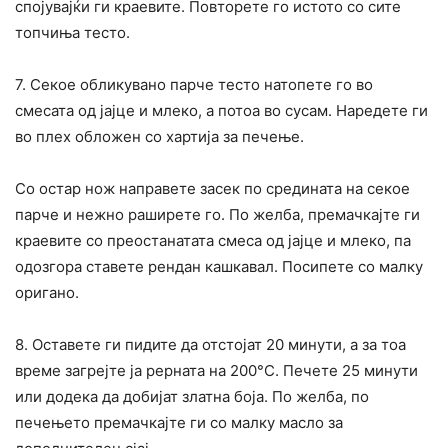
спојувајќи ги краевите. Повторете го истото со сите
топчиња тесто.
7. Секое обликувано парче тесто натопете го во
смесата од јајце и млеко, а потоа во сусам. Наредете ги
во плех обложен со хартија за печење.
Со остар нож направете засек по средината на секое
парче и нежно раширете го. По желба, премачкајте ги
краевите со преостанатата смеса од јајце и млеко, па
одозгора ставете рендан кашкавал. Посипете со малку
оригано.
8. Оставете ги пидите да отстојат 20 минути, а за тоа
време загрејте ја рерната на 200°C. Печете 25 минути
или додека да добијат златна боја. По желба, по
печењето премачкајте ги со малку масло за