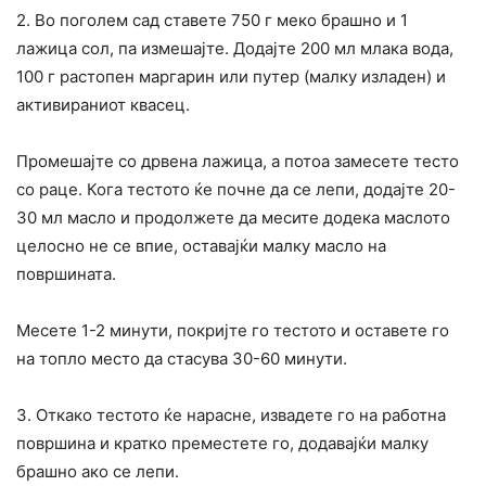
2. Во поголем сад ставете 750 г меко брашно и 1
лажица сол, па измешајте. Додајте 200 мл млака вода,
100 г растопен маргарин или путер (малку изладен) и
активираниот квасец.
Промешајте со дрвена лажица, а потоа замесете тесто
со раце. Кога тестото ќе почне да се лепи, додајте 20-
30 мл масло и продолжете да месите додека маслото
целосно не се впие, оставајќи малку масло на
површината.
Месете 1-2 минути, покријте го тестото и оставете го
на топло место да стасува 30-60 минути.
3. Откако тестото ќе нарасне, извадете го на работна
површина и кратко преместете го, додавајќи малку
брашно ако се лепи.