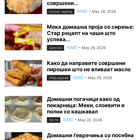
совршени...
NMD
-
May 28, 2026
ПОСНО ЈАДЕЊЕ
Мека домашна проја со сирење:
Стар рецепт на чаши што
успева...
NMD
-
May 28, 2026
ЗАКУСКА
Како да направите совршени
пирошки што не впиваат масло
NMD
-
May 26, 2026
ПРЕДЈАДЕЊЕ
Домашни погачици како од
пекарница: Меки, слоевити и
полни со кашкавал
NMD
-
May 22, 2026
ТЕСТО
Домашни ѓевречиња со посебна