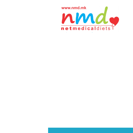
Н
М
Д