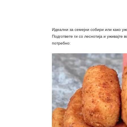
Идеални за семејни собири или како уж
Подгответе ги со леснотија и уживајте 
потребно: