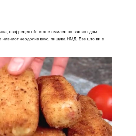
ина, овој рецепт ќе стане омилен во вашиот дом.
во нивниот неодолив вкус, пишува НМД. Еве што ви е