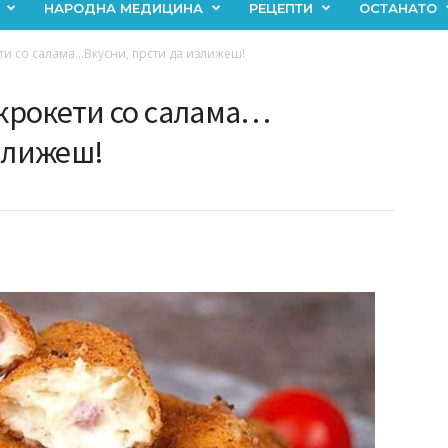
НАРОДНА МЕДИЦИНА
РЕЦЕПТИ
ОСТАНАТО
и со салама…Вкусни, прсти да излижеш!
крокети со салама…
излижеш!