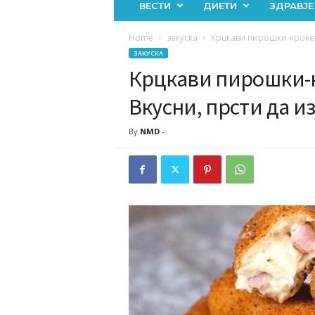
ВЕСТИ
ДИЕТИ
ЗДРАВЈЕ
Home
закуска
Крцкави пирошки-крокет
ЗАКУСКА
Крцкави пирошки-
Вкусни, прсти да 
By
NMD
-