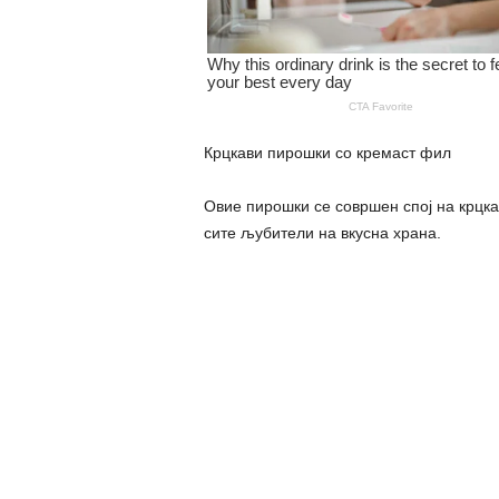
Крцкави пирошки со кремаст фил
Овие пирошки се совршен спој на крцка
сите љубители на вкусна храна.