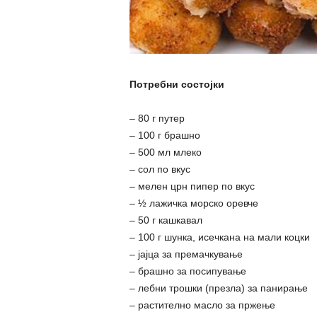
Потребни состојки
– 80 г путер
– 100 г брашно
– 500 мл млеко
– сол по вкус
– мелен црн пипер по вкус
– ½ лажичка морско оревче
– 50 г кашкавал
– 100 г шунка, исечкана на мали коцки
– јајца за премачкување
– брашно за посипување
– лебни трошки (презла) за панирање
– растително масло за пржење