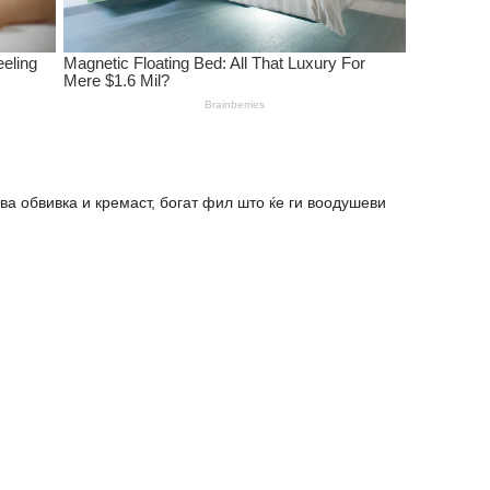
ва обвивка и кремаст, богат фил што ќе ги воодушеви