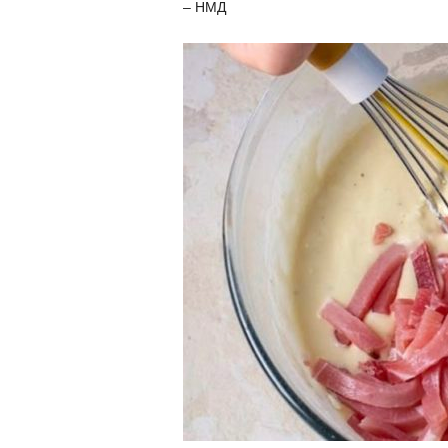
– НМД