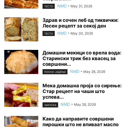
NMD
-
May 31, 2026
ТЕСТО
Здрав и сочен леб од тиквички:
Лесен рецепт за секој ден
NMD
-
May 30, 2026
ТЕСТО
Домашни мекици со врела вода:
Старински трик без квасец за
совршени...
NMD
-
May 28, 2026
ПОСНО ЈАДЕЊЕ
Мека домашна проја со сирење:
Стар рецепт на чаши што
успева...
NMD
-
May 28, 2026
ЗАКУСКА
Како да направите совршени
пирошки што не впиваат масло