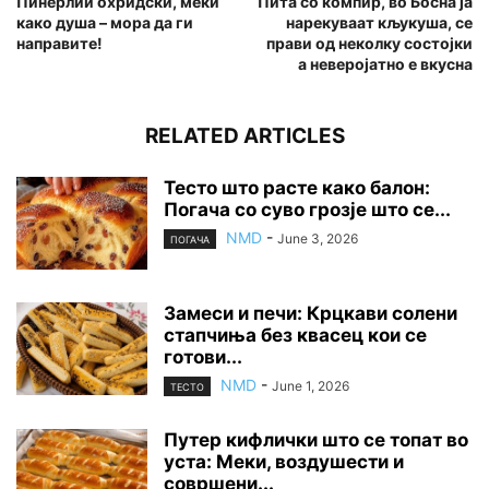
Пинерлии охридски, меки
Пита со компир, во Босна ја
како душа – мора да ги
нарекуваат кљукуша, се
направите!
прави од неколку состојки
а неверојатно е вкусна
RELATED ARTICLES
Тесто што расте како балон:
Погача со суво грозје што се...
NMD
-
June 3, 2026
ПОГАЧА
Замеси и печи: Крцкави солени
стапчиња без квасец кои се
готови...
NMD
-
June 1, 2026
ТЕСТО
Путер кифлички што се топат во
уста: Меки, воздушести и
совршени...