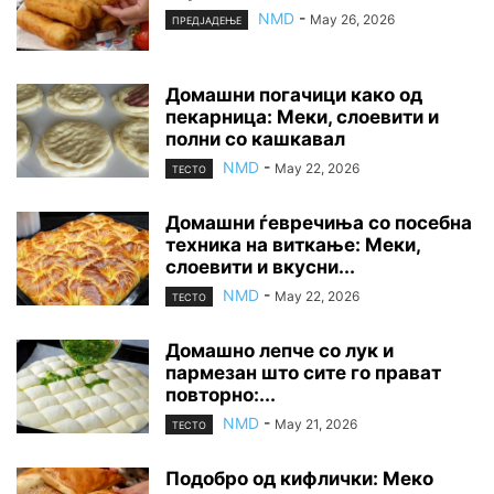
NMD
-
May 26, 2026
ПРЕДЈАДЕЊЕ
Домашни погачици како од
пекарница: Меки, слоевити и
полни со кашкавал
NMD
-
May 22, 2026
ТЕСТО
Домашни ѓевречиња со посебна
техника на виткање: Меки,
слоевити и вкусни...
NMD
-
May 22, 2026
ТЕСТО
Домашно лепче со лук и
пармезан што сите го прават
повторно:...
NMD
-
May 21, 2026
ТЕСТО
Подобро од кифлички: Меко