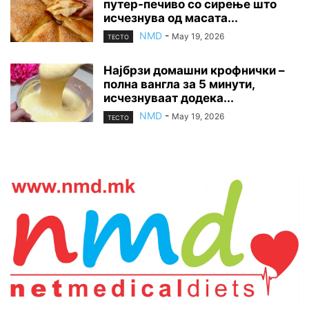
путер-печиво со сирење што
исчезнува од масата...
NMD
-
May 19, 2026
ТЕСТО
Најбрзи домашни крофнички –
полна вангла за 5 минути,
исчезнуваат додека...
NMD
-
May 19, 2026
ТЕСТО