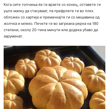
Кога сите топчиња ќе ги врзете со конец, оставете ги
уште малку да стасуваат, па префрлете ги во плех
обложен со хартија и премачкајте ги со мешавина од
жолчка и млеко. Печете ги во загреана рерна на 180
степени, околу 20-тина минути или додека убаво да
заруменат.