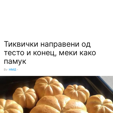
Тиквички направени од
тесто и конец, меки како
памук
By
НМД
-