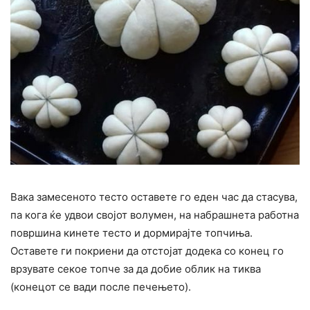
Вака замесеното тесто оставете го еден час да стасува,
па кога ќе удвои својот волумен, на набрашнета работна
површина кинете тесто и дормирајте топчиња.
Оставете ги покриени да отстојат додека со конец го
врзувате секое топче за да добие облик на тиква
(конецот се вади после печењето).