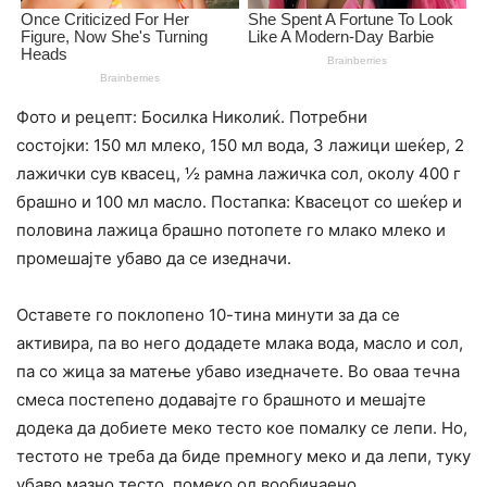
Фото и рецепт: Босилка Николиќ. Потребни
состојки: 150 мл млеко, 150 мл вода, 3 лажици шеќер, 2
лажички сув квасец, ½ рамна лажичка сол, околу 400 г
брашно и 100 мл масло. Постапка: Квасецот со шеќер и
половина лажица брашно потопете го млако млеко и
промешајте убаво да се изедначи.
Оставете го поклопено 10-тина минути за да се
активира, па во него додадете млака вода, масло и сол,
па со жица за матење убаво изедначете. Во оваа течна
смеса постепено додавајте го брашното и мешајте
додека да добиете меко тесто кое помалку се лепи. Но,
тестото не треба да биде премногу меко и да лепи, туку
убаво мазно тесто, помеко од вообичаено.