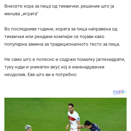
Внесете кора за пица од тиквички: решение што ја
менува „играта“
Во последниве години, кората за пица направена од
тиквички или рендани компири се појави како
популарна замена за традиционалното тесто за пица.
Не само што е полесно и содржи помалку јаглехидрати,
туку нуди и уникатен вкус кој е изненадувачки
неодолив. Еве што ви е потребно: