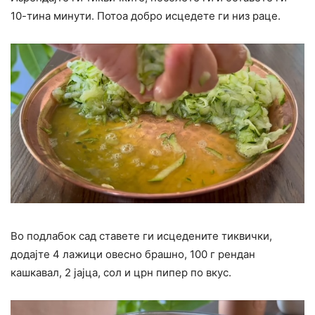
10-тина минути. Потоа добро исцедете ги низ раце.
Во подлабок сад ставете ги исцедените тиквички,
додајте 4 лажици овесно брашно, 100 г рендан
кашкавал, 2 јајца, сол и црн пипер по вкус.