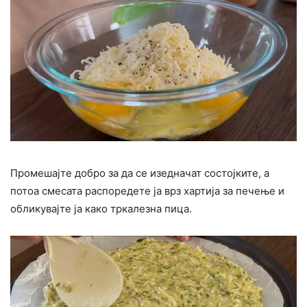
Промешајте добро за да се изедначат состојките, а
потоа смесата распоредете ја врз хартија за печење и
обликувајте ја како тркалезна пица.