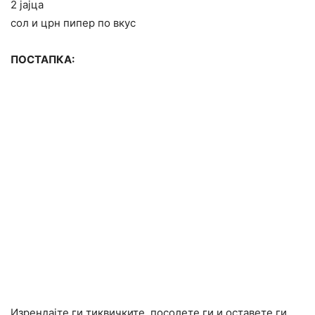
2 јајца
сол и црн пипер по вкус
ПОСТАПКА:
Изрендајте ги тиквичките, посолете ги и оставете ги