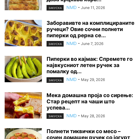
NMD
-
June 11, 2026
ЗАКУСКА
Заборавивте на комплицираните
ручеци? Овие сочни полнети
пиперки од рерна се...
NMD
-
June 7, 2026
ЗАКУСКА
Пиперки во кајмак: Спремете го
највкусниот летен ручек за
помалку од...
NMD
-
May 29, 2026
ЗАКУСКА
Мека домашна проја со сирење:
Стар рецепт на чаши што
успева...
NMD
-
May 28, 2026
ЗАКУСКА
Полнети тиквички со месо –
сочен домашен ручек со јогурт