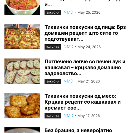
и...
NMD
-
May 25, 2026
ЗАКУСКА
Тиквички повкусни од пица: Брз
домашен рецепт што сите го
подготвуваат...
NMD
-
May 24, 2026
ЗАКУСКА
Потпечено лепче со печен лук и
кашкавал – крцкаво домашно
задоволство...
NMD
-
May 21, 2026
ЗАКУСКА
Тиквички повкусни од месо:
Крцкав рецепт со кашкавал и
кремаст сос...
NMD
-
May 17, 2026
ЗАКУСКА
Без брашно, а неверојатно