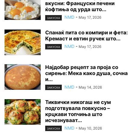
вкусни: Француски печени
ќофтиња од урда што...
NMD
-
May 17, 2026
ЗАКУСКА
Спанаќ пита со компири и фета:
Кремаст и евтин ручек што...
NMD
-
May 17, 2026
ЗАКУСКА
Најдобар рецепт за проја со
сирење: Мека како душа, сочна
и...
NMD
-
May 14, 2026
ЗАКУСКА
Тиквички никогаш не сум
подготвувала повкусно –
крцкави топчиња што
исчезнуваат...
NMD
-
May 10, 2026
ЗАКУСКА