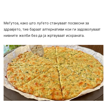
Меѓутоа, како што луѓето стануваат посвесни за
здравјето, тие бараат алтернативи кои ги задоволуваат
нивните желби без да ја жртвуваат исхраната.