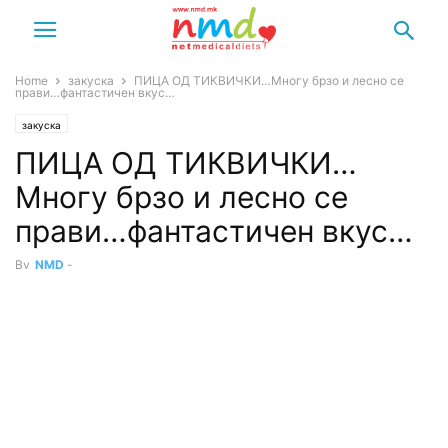
Home
закуска
ПИЦА ОД ТИКВИЧКИ…Многу брзо и лесно се
прави…фантастичен вкус…
закуска
ПИЦА ОД ТИКВИЧКИ…
Многу брзо и лесно се
прави…фантастичен вкус…
By
NMD
-