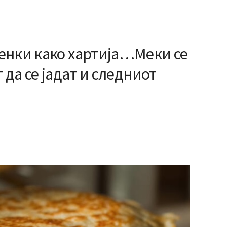
енки како хартија…Меки се
 да се јадат и следниот