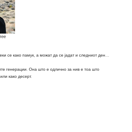
ки се како памук, а можат да се јадат и следниот ден…
те генерации. Она што е одлично за нив е тоа што
или како десерт.