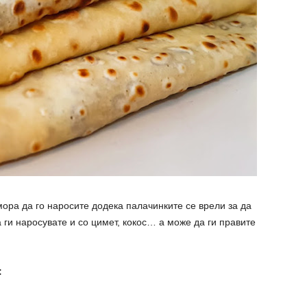
мора да го наросите додека палачинките се врели за да
 ги наросувате и со цимет, кокос… а може да ги правите
: