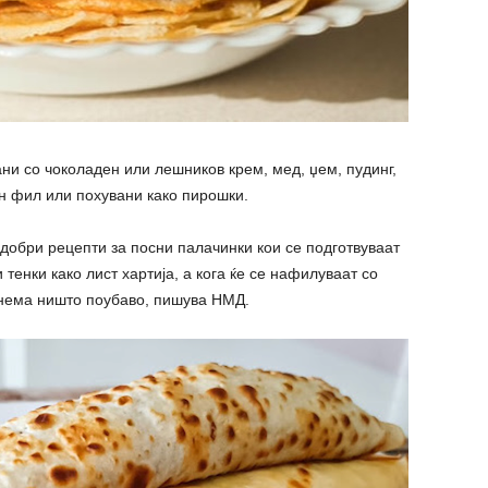
ани со чоколаден или лешников крем, мед, џем, пудинг,
ен фил или похувани како пирошки.
јдобри рецепти за посни палачинки кои се подготвуваат
и тенки како лист хартија, а кога ќе се нафилуваат со
нема ништо поубаво, пишува НМД.