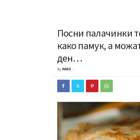
Посни палачинки т
како памук, а можат
ден…
By
NMD
-