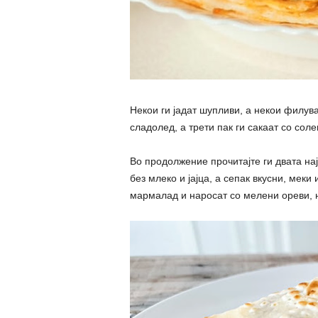
Некои ги јадат шупливи, а некои филув
сладолед, а трети пак ги сакаат со сол
Во продолжение прочитајте ги двата на
без млеко и јајца, а сепак вкусни, меки 
мармалад и наросат со мелени ореви, 