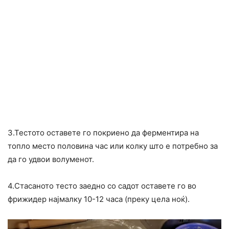
3.Тестото оставете го покриено да ферментира на
топло место половина час или колку што е потребно за
да го удвои волуменот.
4.Стасаното тесто заедно со садот оставете го во
фрижидер најмалку 10-12 часа (преку цела ноќ).