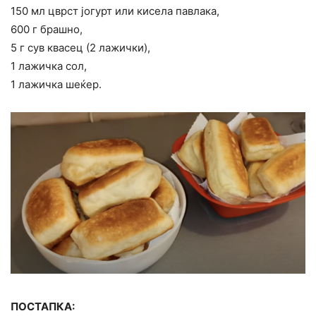
150 мл цврст јогурт или кисела павлака,
600 г брашно,
5 г сув квасец (2 лажички),
1 лажичка сол,
1 лажичка шеќер.
ПОСТАПКА: