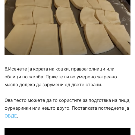
6.Исечете ја кората на коцки, правоаголници или
облици по желба. Пржете ги во умерено загреано
масло додека да зарумени од двете страни.
Ова тесто можете да го користите за подготвка на пица,
фурнаринки или нешто друго. Постапката погледнете ја
ОВДЕ
.