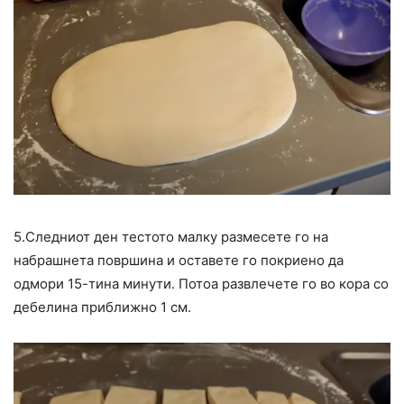
5.Следниот ден тестото малку размесете го на
набрашнета површина и оставете го покриено да
одмори 15-тина минути. Потоа развлечете го во кора со
дебелина приближно 1 см.