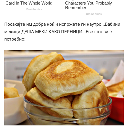
Посакајте им добра ноќ и испржете ги наутро…Бабини
мекици ДУША МЕКИ КАКО ПЕРНИЦИ…Еве што ви е
потребно: