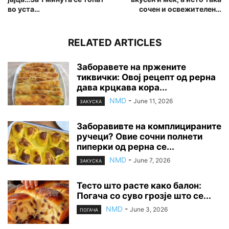
во уста…
сочен и освежителен…
RELATED ARTICLES
Заборавете на пржените
тиквички: Овој рецепт од рерна
дава крцкава кора...
NMD
-
June 11, 2026
ЗАКУСКА
Заборавивте на комплицираните
ручеци? Овие сочни полнети
пиперки од рерна се...
NMD
-
June 7, 2026
ЗАКУСКА
Тесто што расте како балон:
Погача со суво грозје што се...
NMD
-
June 3, 2026
ПОГАЧА