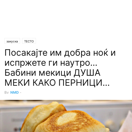
закуска
ТЕСТО
Посакајте им добра ноќ и
испржете ги наутро…
Бабини мекици ДУША
МЕКИ КАКО ПЕРНИЦИ…
By
NMD
-