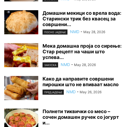
Домашни мекици со врела вода:
Старински трик без квасец за
совршени...
NMD
-
May 28, 2026
ПОСНО ЈАДЕЊЕ
Мека домашна проја со сирење:
Стар рецепт на чаши што
успева...
NMD
-
May 28, 2026
ЗАКУСКА
Како да направите совршени
пирошки што не впиваат масло
NMD
-
May 26, 2026
ПРЕДЈАДЕЊЕ
Полнети тиквички со месо –
сочен домашен ручек со јогурт
и...