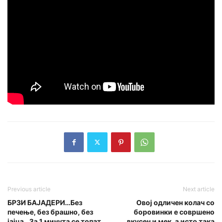
Previous article
Next article
БРЗИ БАЈАДЕРИ…Без
Овој одличен колач со
печење, без брашно, без
боровинки е совршено
јајца…За 1 минута се топат
вкусен и мек, а исто така