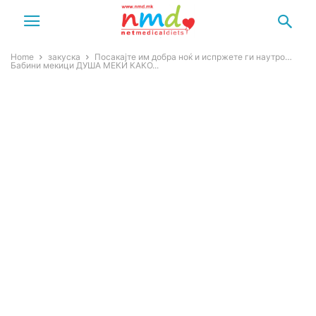
Home
закуска
Посакајте им добра ноќ и испржете ги наутро…
Бабини мекици ДУША МЕКИ КАКО...