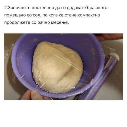
2.Започнете постепено да го додавате брашното
помешано со сол, па кога ќе стане компактно
продолжете со рачно месење.