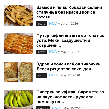
Замеси и печи: Крцкави солени
стапчиња без квасец кои се
готови...
NMD
-
June 1, 2026
ТЕСТО
Путер кифлички што се топат во
уста: Меки, воздушести и
совршени...
NMD
-
May 31, 2026
ТЕСТО
Здрав и сочен леб од тиквички:
Лесен рецепт за секој ден
NMD
-
May 30, 2026
ТЕСТО
Пиперки во кајмак: Спремете го
највкусниот летен ручек за
помалку од...
NMD
-
May 29, 2026
ЗАКУСКА