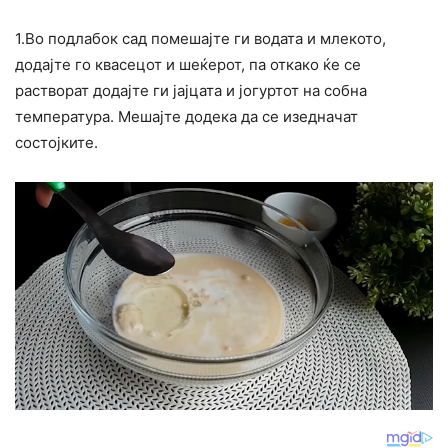
1.Во подлабок сад помешајте ги водата и млекото,
додајте го квасецот и шеќерот, па откако ќе се
растворат додајте ги јајцата и јогуртот на собна
температура. Мешајте додека да се изедначат
состојките.