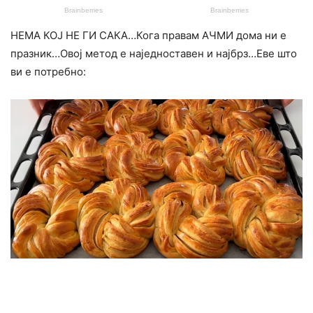
HЕМА КОЈ НЕ ГИ CAКА…Кога правам АЧМИ дома ни е
празник…Овој метод е наједноставен и најбрз…Еве што
ви е потребно: