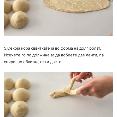
5.Секоја кора сввиткате ја во форма на долг ролат.
Исечете го по должина за да добиете две ленти, па
спирално обвиткајте ги двете.