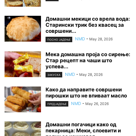
Домашни мекици со врела вода:
Старински трик без квасец за
совршени...
NMD
-
May 28, 2026
ПОСНО ЈАДЕЊЕ
Мека домашна проја со сирење:
Стар рецепт на чаши што
успева...
NMD
-
May 28, 2026
ЗАКУСКА
Како да направите совршени
пирошки што не впиваат масло
NMD
-
May 26, 2026
ПРЕДЈАДЕЊЕ
Домашни погачици како од
пекарница: Меки, слоевити и