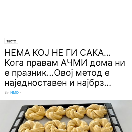
ТЕСТО
НЕМА КОЈ НЕ ГИ CАКА…
Кога правам АЧМИ дома ни
е празник…Овој метод е
наједноставен и најбрз…
By
NMD
-