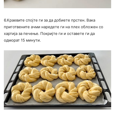
6.Краевите спојте ги за да добиете прстен. Вака
приготвените ачми наредете ги на плех обложен со
хартија за печење. Покријте ги и оставете ги да
одморат 15 минути.