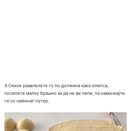
4.Секое развлелете го по должина како елипса,
посипете малку брашно за да не ви лепи, па намачкајте
ги со омекнат путер.