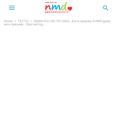
Home
ТЕСТО
НЕМА КОЈ НЕ ГИ CАКА…Кога правам АЧМИ дома
ни е празник…Овој метод...