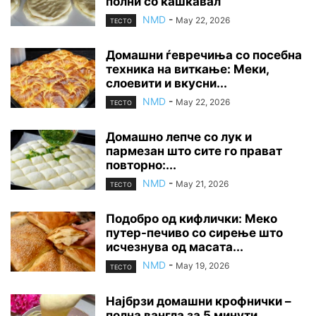
полни со кашкавал
NMD
-
May 22, 2026
ТЕСТО
Домашни ѓевречиња со посебна
техника на виткање: Меки,
слоевити и вкусни...
NMD
-
May 22, 2026
ТЕСТО
Домашно лепче со лук и
пармезан што сите го прават
повторно:...
NMD
-
May 21, 2026
ТЕСТО
Подобро од кифлички: Меко
путер-печиво со сирење што
исчезнува од масата...
NMD
-
May 19, 2026
ТЕСТО
Најбрзи домашни крофнички –
полна вангла за 5 минути,