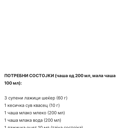
ПОТРЕБНИ СОСТОЈКИ (чаша од 200 мл, мала чаша
100 мл):
3 супени лажици шеќер (60 г)
1 кесичка сув квасец (10 г)
1 чаша млако млеко (200 мл)
1 чаша млака вода (200 мл)
1 лажичка оцет 10 мл (тајна состојка)