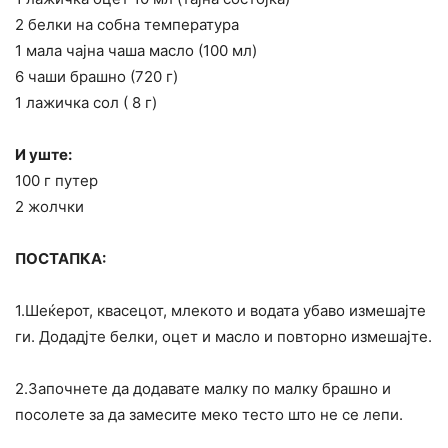
2 белки на собна температура
1 мала чајна чаша масло (100 мл)
6 чаши брашно (720 г)
1 лажичка сол ( 8 г)
И уште:
100 г путер
2 жолчки
ПОСТАПКА:
1.Шеќерот, квасецот, млекото и водата убаво измешајте
ги. Додадјте белки, оцет и масло и повторно измешајте.
2.Започнете да додавате малку по малку брашно и
посолете за да замесите меко тесто што не се лепи.