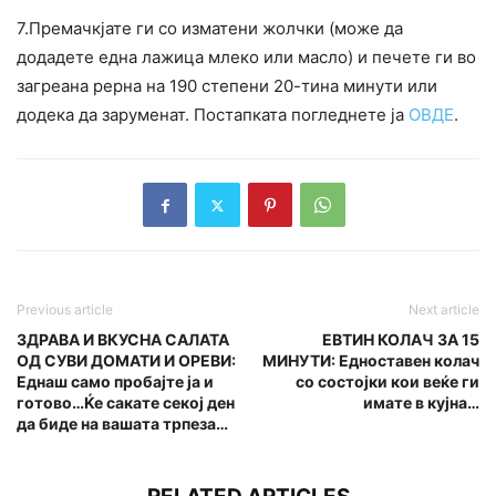
7.Премачкјате ги со изматени жолчки (може да
додадете една лажица млеко или масло) и печете ги во
загреана рерна на 190 степени 20-тина минути или
додека да заруменат. Постапката погледнете ја
ОВДЕ
.
Previous article
Next article
ЗДРАВА И ВКУСНА САЛАТА
ЕВТИН КОЛАЧ ЗА 15
ОД СУВИ ДОМАТИ И ОРЕВИ:
МИНУТИ: Едноставен колач
Еднаш само пробајте ја и
со состојки кои веќе ги
готово…Ќе сакате секој ден
имате в кујна…
да биде на вашата трпеза…