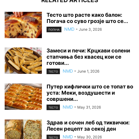
RELATED ARTICLES
Тесто што расте како балон:
Погача со суво грозје што се...
NMD
-
June 3, 2026
ПОГАЧА
Замеси и печи: Крцкави солени
стапчиња без квасец кои се
готови...
NMD
-
June 1, 2026
ТЕСТО
Путер кифлички што се топат во
уста: Меки, воздушести и
совршени...
NMD
-
May 31, 2026
ТЕСТО
Здрав и сочен леб од тиквички:
Лесен рецепт за секој ден
NMD
-
May 30, 2026
ТЕСТО