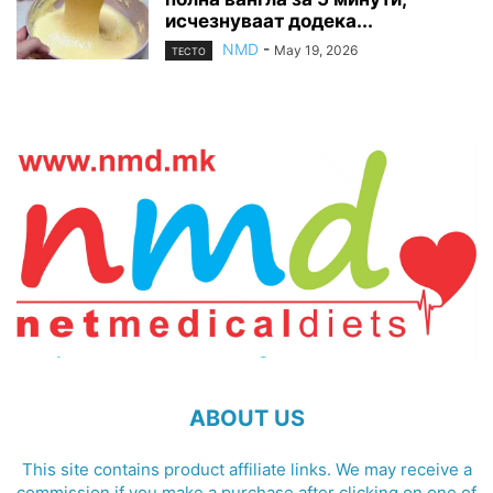
исчезнуваат додека...
NMD
-
May 19, 2026
ТЕСТО
ABOUT US
This site contains product affiliate links. We may receive a
commission if you make a purchase after clicking on one of