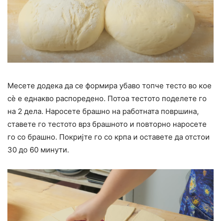
Месете додека да се формира убаво топче тесто во кое
сѐ е еднакво распоредено. Потоа тестото поделете го
на 2 дела. Наросете брашно на работната површина,
ставете го тестото врз брашното и повторно наросете
го со брашно. Покријте го со крпа и оставете да отстои
30 до 60 минути.