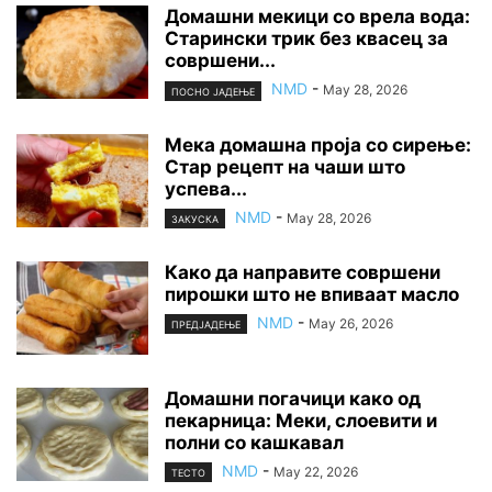
Домашни мекици со врела вода:
Старински трик без квасец за
совршени...
NMD
-
May 28, 2026
ПОСНО ЈАДЕЊЕ
Мека домашна проја со сирење:
Стар рецепт на чаши што
успева...
NMD
-
May 28, 2026
ЗАКУСКА
Како да направите совршени
пирошки што не впиваат масло
NMD
-
May 26, 2026
ПРЕДЈАДЕЊЕ
Домашни погачици како од
пекарница: Меки, слоевити и
полни со кашкавал
NMD
-
May 22, 2026
ТЕСТО