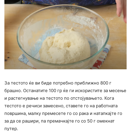
За тестото ќе ви биде потребно приближно 800 г
брашно. Останатите 100 гр ќе ги искористите за месење
и растегнување на тестото по отстојувањето. Кога
тестото е речиси замесено, ставете го на работната
површина, малку премесете го со рака и натапкајте го
за да се рашири, па премачкајте го со 50 г омекнат
путер.