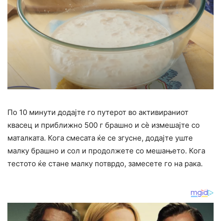
По 10 минути додајте го путерот во активираниот
квасец и приближно 500 г брашно и сè измешајте со
маталката. Кога смесата ќе се згусне, додајте уште
малку брашно и сол и продолжете со мешањето. Кога
тестото ќе стане малку потврдо, замесете го на рака.