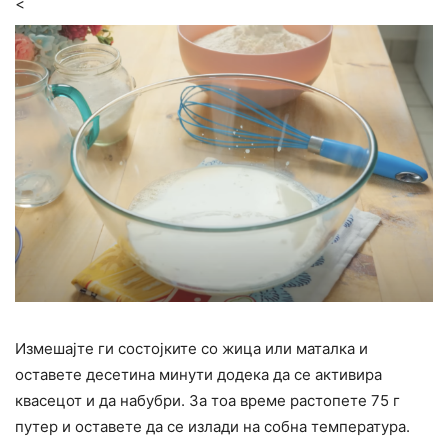
<
Измешајте ги состојките со жица или маталка и
оставете десетина минути додека да се активира
квасецот и да набубри. За тоа време растопете 75 г
путер и оставете да се излади на собна температура.