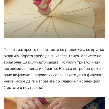
После тоа, првото парче тесто се развлекува во круг со
оклагија. Кората треба да ви излезе тенка. Исечете на
триаголници колку што сакате. Помалку триаголници
поголеми лепчиња и обратно. Не ви е потребен фил за
овие кифлички, но доколку сепак сакате да ги филувате,
некои може да ги направите со сладок или солен фил
(тестото е неутрално).