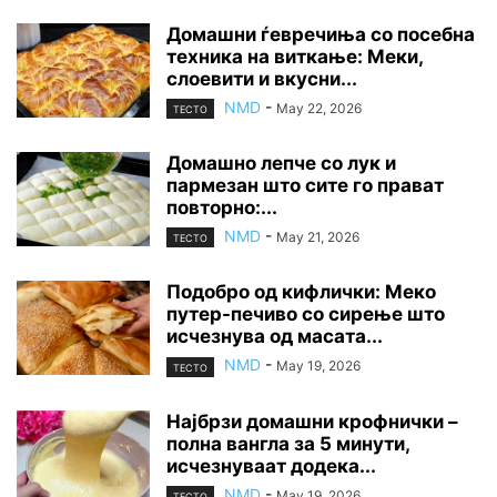
Домашни ѓевречиња со посебна
техника на виткање: Меки,
слоевити и вкусни...
NMD
-
May 22, 2026
ТЕСТО
Домашно лепче со лук и
пармезан што сите го прават
повторно:...
NMD
-
May 21, 2026
ТЕСТО
Подобро од кифлички: Меко
путер-печиво со сирење што
исчезнува од масата...
NMD
-
May 19, 2026
ТЕСТО
Најбрзи домашни крофнички –
полна вангла за 5 минути,
исчезнуваат додека...
NMD
-
May 19, 2026
ТЕСТО