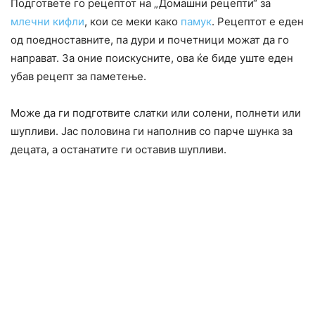
Подгответе го рецептот на „Домашни рецепти“ за
млечни кифли
, кои се меки како
памук
. Рецептот е еден
од поедноставните, па дури и почетници можат да го
направат. За оние поискусните, ова ќе биде уште еден
убав рецепт за паметење.
Може да ги подготвите слатки или солени, полнети или
шупливи. Јас половина ги наполнив со парче шунка за
децата, а останатите ги оставив шупливи.