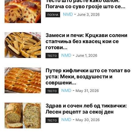
Тесто што расте како балон:
Погача со суво грозје што се...
NMD
-
June 3, 2026
ПОГАЧА
Замеси и печи: Крцкави солени
стапчиња без квасец кои се
готови...
NMD
-
June 1, 2026
ТЕСТО
Путер кифлички што се топат во
уста: Меки, воздушести и
совршени...
NMD
-
May 31, 2026
ТЕСТО
Здрав и сочен леб од тиквички:
Лесен рецепт за секој ден
NMD
-
May 30, 2026
ТЕСТО