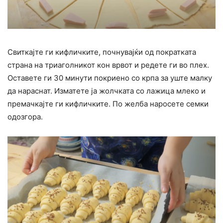
Свиткајте ги кифличките, почнувајќи од пократката
страна на триаголникот кон врвот и редете ги во плех.
Оставете ги 30 минути покриено со крпа за уште малку
да нараснат. Изматете ја жолчката со лажица млеко и
премачкајте ги кифличките. По желба наросете семки
одозгора.