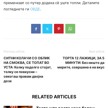
премачкаат со путер додека сѐ уште топли. Деталите
погледнете ги
ОВДЕ
.
Previous article
Next article
СИТНИ КОЛАЧИ СО ОБЛИК
ТОРТА 12 ЛАЖИЦИ, ЗА 5
НА СМОКВА, СЕ ТОПАТ ВО
МИНУТИ: Без ништо да
УСТА: Колку подолго стојат,
мерите, совршена е на вкус
толку се повкусни –
секогаш правам двојна
доза
RELATED ARTICLES