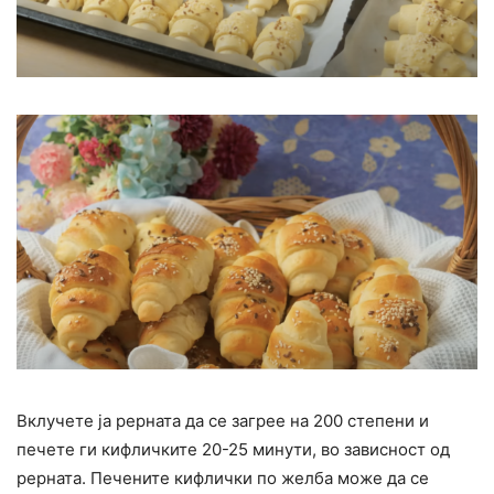
Вклучете ја рерната да се загрее на 200 степени и
печете ги кифличките 20-25 минути, во зависност од
рерната. Печените кифлички по желба може да се