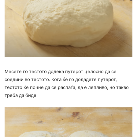
Месете го тестото додека путерот целосно да се
соедини во тестото. Кога ќе го додадете путерот,
тестото ќе почне да се распаѓа, да е лепливо, но такво
треба да биде.