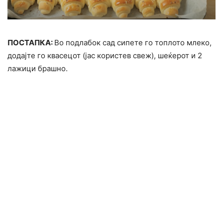
ПОСТАПКА:
Во подлабок сад сипете го топлото млеко,
додајте го квасецот (јас користев свеж), шеќерот и 2
лажици брашно.