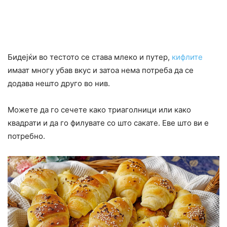
Бидејќи во тестото се става млеко и путер,
кифлите
имаат многу убав вкус и затоа нема потреба да се
додава нешто друго во нив.
Можете да го сечете како триаголници или како
квадрати и да го филувате со што сакате. Еве што ви е
потребно.